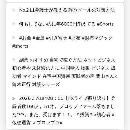
No.211弁護士が教える 詐欺メールの対策方法
何もしてないのに年6000円消えてる #Shorts
#お金 #金運 #引き寄せ #財布 #財布マジック
#shorts
副業 おすすめ 自宅で稼ぐ方法 ネットビジネス
初心者や 未経験の方に 中国輸入 物販 ビジネス 成
功者 マインド 在宅中国貿易 実践者の声 間山さん×
鈴木正行 対談シリーズ
2026.2.7㈯PM8：00【FXライブ振り返り】登
録者数166人。51才。プロップファーム落ちまし
た↷↷。また、受けます！！。＃投資#fx初心者 #
仮想通貨 ＃プロップ#fx