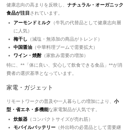
健康志向の高まりを反映し、
ナチュラル・オーガニック
食品が注目
されています。
アーモンドミルク
（牛乳の代替品として健康志向層
に人気）
梅干し
（減塩・無添加の商品がトレンド）
中国醤油
（中華料理ブームで需要拡大）
ワイン
・
焼酎
（家飲み需要の増加）
特に、**「体に良い、安心して飲食できる食品」**が消
費者の選択基準となっています。
家電・ガジェット
リモートワークの普及や一人暮らしの増加により、
小
型・省エネ・多機能
な家電製品が人気です。
炊飯器
（コンパクトサイズが売れ筋）
モバイルバッテリー
（外出時の必需品として需要継