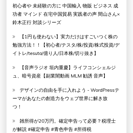
初心者や 未経験の方に 中国輸入 物販 ビジネス 成
功者 マインド 在宅中国貿易 実践者の声 間山さん×
鈴木正行 対談シリーズ
【1円も使わない】実力だけはすごいつく株の
勉強方法！！【初心者/テスタ/株/投資/株式投資/デ
イトレ/tesuta/億り人/日本株/切り抜き】
【音声ラジオ 垣内重慶】ライフコンシェルジ
ュ、暗号資産【副業闇動画 MLM 勧誘 音声】
デザインの自由を手に入れよう - WordPressテ
ーマがあなたの創造力をウェブ世界に解き放
つ！
雑所得が20万円。確定申告って必要？税理士
が解説 #確定申告 #青色申告 #所得税