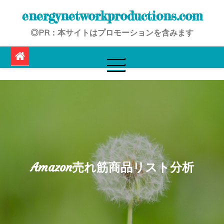
Skip
energynetworkproductions.com
to
◎PR：本サイトはプロモーションを含みます
content
Amazon売れ筋商品リスト分析