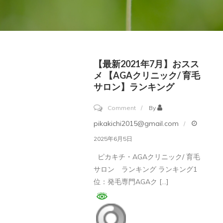
【最新2021年7月】おスス
メ 【AGAクリニック/ 育毛
サロン】ランキング
on
Comment
By
【最
pikakichi2015@gmail.com
新
2025年6月5日
2021
ピカキチ・AGAクリニック/ 育毛
年
サロン ランキング ランキング1
7
位：発毛専門AGAク […]
月】
お
ス