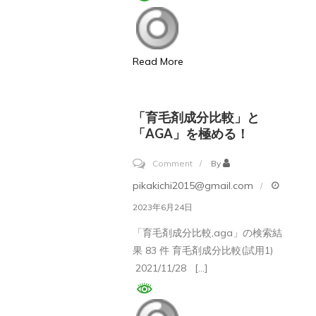
や
毛
フ
薄
ィ
毛
Read More
ナ
ハ
ス
ゲ
テ
に
「育毛剤成分比較」と
リ
な
「AGA」を極める！
ド
っ
の
on
Comment
By
て
副
「育
pikakichi2015@gmail.com
心
作
毛
配
2023年6月24日
用
剤
で
「育毛剤成分比較,aga」の検索結
を
成
す。
果 83 件 育毛剤成分比較(試用1)
考
分
ど
2021/11/28 […]
え
比
う
る
較」
し