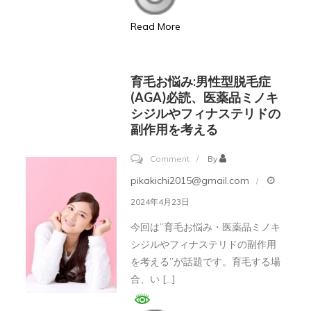
ス
Read More
メ
【AGA
ク
育毛お悩み:男性型脱毛症
リ
(AGA)必読、医薬品ミノキ
ニ
シジルやフィナステリドの
副作用を考える
ッ
ク/
on
Comment
By
育
育
pikakichi2015@gmail.com
毛
毛
2024年4月23日
サ
お
今回は”育毛お悩み・医薬品ミノキ
ロ
悩
シジルやフィナステリドの副作用
ン】
み:
を考える”が話題です。育毛する場
ラ
男
合、い […]
ン
性
キ