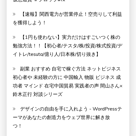
【速報】関西電力が営業停止！空売りして利益
を獲得しよう！
【1円も使わない】実力だけはすごいつく株の
勉強方法！！【初心者/テスタ/株/投資/株式投資/デ
イトレ/tesuta/億り人/日本株/切り抜き】
副業 おすすめ 自宅で稼ぐ方法 ネットビジネス
初心者や 未経験の方に 中国輸入 物販 ビジネス 成
功者 マインド 在宅中国貿易 実践者の声 間山さん×
鈴木正行 対談シリーズ
デザインの自由を手に入れよう - WordPressテ
ーマがあなたの創造力をウェブ世界に解き放
つ！