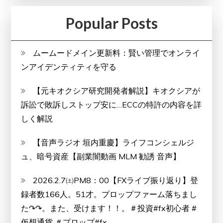
Popular Posts
ムームードメイン更新料：賢い管理でオンライ
ンアイデンティティを守る
【元キオクシア研究開発者解説】キオクシアが
訴訟で敗訴しストップ安に…ECCの特許の内容を詳
しく解説
【音声ラジオ 垣内重慶】ライフコンシェルジ
ュ、暗号資産【副業闇動画 MLM 勧誘 音声】
2026.2.7㈯PM8：00【FXライブ振り返り】登
録者数166人。51才。プロップファーム落ちまし
た↷↷。また、受けます！！。＃投資#fx初心者 #
仮想通貨 ＃プロップ#fx