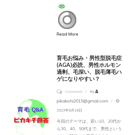
さ
の
い。
育
毛
プ
Read More
ラ
ン・
若
育毛お悩み・男性型脱毛症
ハ
(AGA)必読、男性ホルモン
過剰、毛深い、脱毛薄毛ハ
ゲ、
ゲになりやすい？
MOU
字
on
Comment
By
型
育
pikakichi2015@gmail.com
ハ
毛
2023年6月16日
ゲ、
お
今回のテーマは、若い10、20代か
男
悩
ら30、40、50代まで、男性という
性
み・