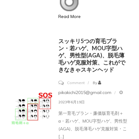
と
た
「AGA」
ら
Read More
を
い
極
い
め
の
スッキリ5つの育毛プラ
る！
ン・若ハゲ、MOU字型ハ
で
ゲ、男性型(AGA)、脱毛薄
す
毛ハゲ克服対策、これがで
か？
きなきゃスキンヘッド
手
短
on
Comment
By
に
ス
pikakichi2015@gmail.com
教
ッ
2023年6月19日
え
キ
第一育毛プラン・廉価版育毛剤＋
て
リ
α・若ハゲ、MOU字型ハゲ、男性型
く
5
(AGA)、脱毛薄毛ハゲ克服対策・こ
だ
つ
[…]