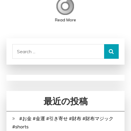
き
る！
剰、
な
毛
Read More
き
深
ゃ
い、
ス
脱
キ
Search
毛
ン
for:
薄
ヘ
毛
ッ
ハ
ド
ゲ
に
な
最近の投稿
り
や
#お金 #金運 #引き寄せ #財布 #財布マジック
す
#shorts
い？