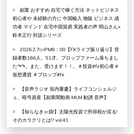
副業 おすすめ 自宅で稼ぐ方法 ネットビジネス
初心者や 未経験の方に 中国輸入 物販 ビジネス 成
功者 マインド 在宅中国貿易 実践者の声 間山さん×
鈴木正行 対談シリーズ
2026.2.7㈯PM8：00【FXライブ振り返り】登
録者数166人。51才。プロップファーム落ちまし
た↷↷。また、受けます！！。＃投資#fx初心者 #
仮想通貨 ＃プロップ#fx
【音声ラジオ 垣内重慶】ライフコンシェルジ
ュ、暗号資産【副業闇動画 MLM 勧誘 音声】
【知らなきゃ損!】太陽光投資で所得税が戻る!
そのカラクリとは!? vol.41