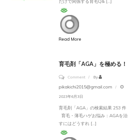
だけで関係する育毛Q& […]
型
男
(AGA)、
性
脱
型
毛
脱
Read More
薄
毛
毛
症
ハ
(AGA)
育毛剤「AGA」を極める！
ゲ
必
克
on
読、
Comment
By
服
育
男
pikakichi2015@gmail.com
対
毛
性
2023年6月3日
策、
剤
ホ
育毛剤「AGA」の検索結果 253 件
こ
「AGA」
ル
育毛・薄毛ハゲお悩み：AGAを治
れ
を
モ
すにはどうすれ […]
が
極
ン
で
め
過