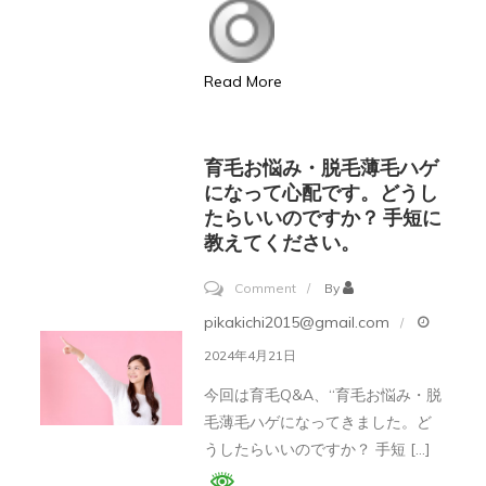
型
ン
脱
グ
毛
Read More
症
(AGA)
必
育毛お悩み・脱毛薄毛ハゲ
読、
になって心配です。どうし
たらいいのですか？ 手短に
医
教えてください。
薬
品
on
Comment
By
ミ
育
pikakichi2015@gmail.com
ノ
毛
2024年4月21日
キ
お
今回は育毛Q&A、“育毛お悩み・脱
シ
悩
毛薄毛ハゲになってきました。ど
ジ
み・
うしたらいいのですか？ 手短 […]
ル
脱