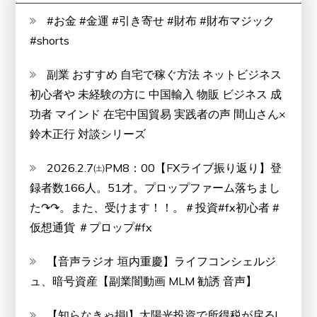
#お金 #金運 #引き寄せ #財布 #財布マジック
#shorts
副業 おすすめ 自宅で稼ぐ方法 ネットビジネス
初心者や 未経験の方に 中国輸入 物販 ビジネス 成
功者 マインド 在宅中国貿易 実践者の声 間山さん×
鈴木正行 対談シリーズ
2026.2.7㈯PM8：00【FXライブ振り返り】登
録者数166人。51才。プロップファーム落ちまし
た↷↷。また、受けます！！。＃投資#fx初心者 #
仮想通貨 ＃プロップ#fx
【音声ラジオ 垣内重慶】ライフコンシェルジ
ュ、暗号資産【副業闇動画 MLM 勧誘 音声】
【知らなきゃ損!】太陽光投資で所得税が戻る!