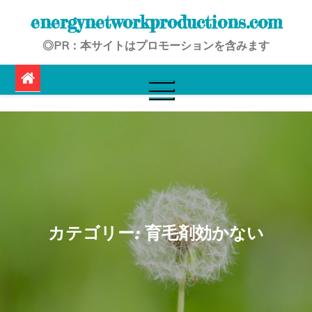
Skip
energynetworkproductions.com
to
◎PR：本サイトはプロモーションを含みます
content
カテゴリー:
育毛剤効かない