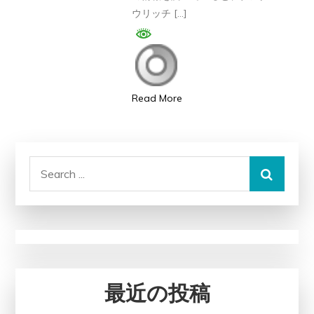
リ
ウリッチ […]
力
ッ
な
チ
り!”で
が
す、
効
あ
Read More
か
き
な
ら
い
め
Search
と
ち
for:
い
ゃ
う
ダ
話
メ!!!
は
本
当？
最近の投稿