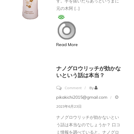
す。手を抜いたらあっというまに
効
効
元の木阿 […]
か
か
な
な
い
い
育
で
Read More
毛
す。
剤
も
っ
う
ナノグロウリッチが効かな
て
（毛）
いという話は本当？
あ
や
on
る
Comment
By
め
ナ
の？
pikakichi2015@gmail.com
た
ノ
2023年6月23日
い。
グ
A:”継
ナノグロウリッチが効かないとい
ロ
続
う話は本当なのでしょうか？ 口コ
ウ
ミ情報を調べていると、ナノグロ
は