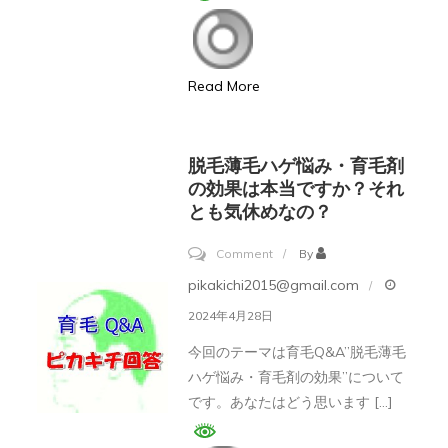
ア
ッ
プ：
Read More
脱
毛
薄
脱毛薄毛ハゲ悩み・育毛剤
毛
の効果は本当ですか？それ
とも気休めなの？
ハ
ゲ
on
Comment
By
必
脱
pikakichi2015@gmail.com
読!
毛
2024年4月28日
チ
薄
ャ
今回のテーマは育毛Q&A”脱毛薄毛
毛
ハゲ悩み・育毛剤の効果”について
ッ
ハ
です。あなたはどう思います […]
プ
ゲ
ア
悩