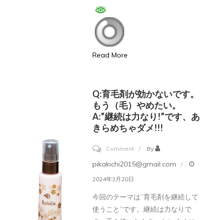
原
も
因
気
っ
休
て
Read More
め
何？
な
本
の？
当
Q:育毛剤が効かないです。
に
もう（毛）やめたい。
A:”継続は力なり!”です、あ
効
きらめちゃダメ!!!
く
育
on
Comment
By
毛
Q:
pikakichi2015@gmail.com
剤、
育
2024年3月20日
本
毛
今回のテーマは”育毛剤を継続して
当
剤
使うこと”です。継続は力なりで
は
が