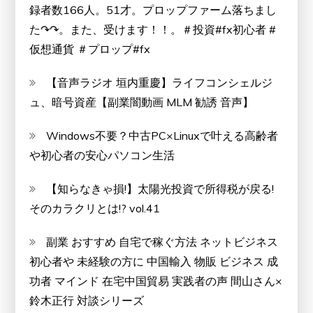
録者数166人。51才。プロップファーム落ちまし
た↷↷。また、受けます！！。＃投資#fx初心者 #
仮想通貨 ＃プロップ#fx
【音声ラジオ 垣内重慶】ライフコンシェルジ
ュ、暗号資産【副業闇動画 MLM 勧誘 音声】
Windows不要？中古PC×Linuxで叶える高齢者
や初心者の安心パソコン生活
【知らなきゃ損!】太陽光投資で所得税が戻る!
そのカラクリとは!? vol.41
副業 おすすめ 自宅で稼ぐ方法 ネットビジネス
初心者や 未経験の方に 中国輸入 物販 ビジネス 成
功者 マインド 在宅中国貿易 実践者の声 間山さん×
鈴木正行 対談シリーズ