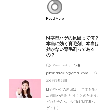
ッ
み・
プ
育
が
Read More
毛
本
剤
当
の
M字型ハゲの原因って何？
に
効
本当に効く育毛剤、本当は
効
果
効かない育毛剤ってある
か
の？
は
な
本
on
Comment
By
い
当
M
理
pikakichi2015@gmail.com
で
字
由
2024年3月29日
す
型
は
M字型ハゲの原因は、”草木も生え
か？
ハ
コ
ぬ岩肌や岸壁”と同じ とのたまう、
そ
ゲ
レ
ピカキチさん、今回は”M字型ハ
れ
の
だ！
ゲ・ […]
と