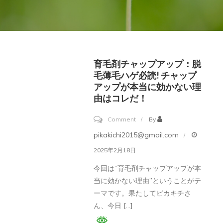
育毛剤チャップアップ：脱
毛薄毛ハゲ必読! チャップ
アップが本当に効かない理
由はコレだ！
on
Comment
By
育
pikakichi2015@gmail.com
毛
2025年2月18日
剤
今回は”育毛剤チャップアップが本
チ
当に効かない理由”ということがテ
ャ
ーマです。果たしてピカキチさ
ッ
ん、今日 […]
プ