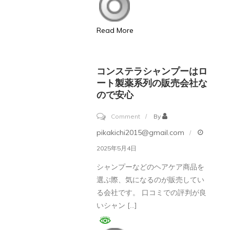
プ
ー
Read More
は
オ
ー
コンステラシャンプーはロ
ダ
ート製薬系列の販売会社な
ので安心
ー
メ
on
Comment
By
イ
コ
pikakichi2015@gmail.com
ド
ン
2025年5月4日
で
ス
処
シャンプーなどのヘアケア商品を
テ
選ぶ際、気になるのが販売してい
方
ラ
る会社です。 口コミでの評判が良
で
シ
いシャン […]
き
ャ
る