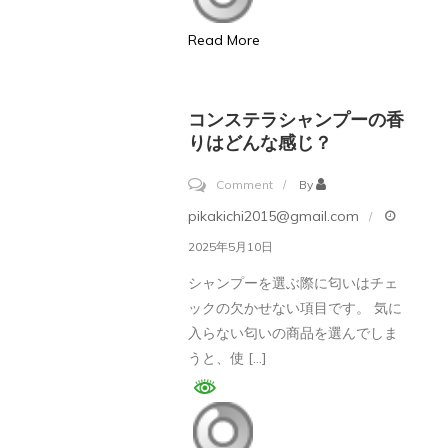
ー
Read More
は
amazon
で
コンステラシャンプーの香
購
りはどんな感じ？
入
on
Comment
By
で
コ
pikakichi2015@gmail.com
き
ン
2025年5月10日
な
ス
い
シャンプーを選ぶ際に匂いはチェ
テ
ックの欠かせない項目です。 気に
ラ
入らない匂いの商品を選んでしま
シ
うと、使 […]
ャ
ン
プ