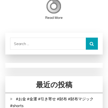
ン
ヘ
プ
ア
ー
ケ
Read More
は
ア
ロ
商
ー
品
Search
ト
for:
製
薬
系
列
の
販
最近の投稿
売
会
#お金 #金運 #引き寄せ #財布 #財布マジック
社
#shorts