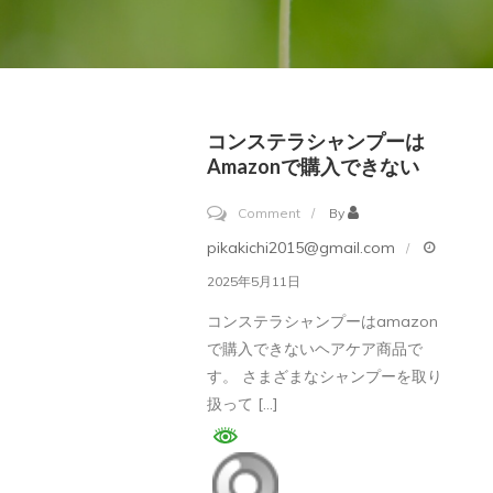
コンステラシャンプーは
Amazonで購入できない
on
Comment
By
コ
pikakichi2015@gmail.com
ン
2025年5月11日
ス
コンステラシャンプーはamazon
テ
で購入できないヘアケア商品で
ラ
す。 さまざまなシャンプーを取り
シ
扱って […]
ャ
ン
プ