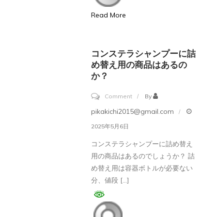
ー
Read More
の
香
り
コンステラシャンプーに詰
は
め替え用の商品はあるの
か？
ど
ん
on
Comment
By
な
コ
pikakichi2015@gmail.com
感
ン
2025年5月6日
じ？
ス
コンステラシャンプーに詰め替え
テ
用の商品はあるのでしょうか？ 詰
ラ
め替え用は容器ボトルが必要ない
シ
分、値段 […]
ャ
ン