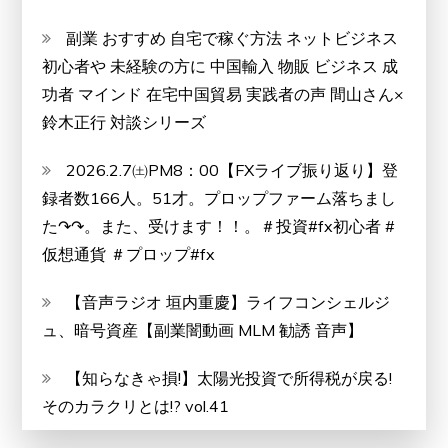
な
の
副業 おすすめ 自宅で稼ぐ方法 ネットビジネス
で
初心者や 未経験の方に 中国輸入 物販 ビジネス 成
安
功者 マインド 在宅中国貿易 実践者の声 間山さん×
心
鈴木正行 対談シリーズ
2026.2.7㈯PM8：00【FXライブ振り返り】登
録者数166人。51才。プロップファーム落ちまし
た↷↷。また、受けます！！。＃投資#fx初心者 #
仮想通貨 ＃プロップ#fx
【音声ラジオ 垣内重慶】ライフコンシェルジ
ュ、暗号資産【副業闇動画 MLM 勧誘 音声】
【知らなきゃ損!】太陽光投資で所得税が戻る!
そのカラクリとは!? vol.41