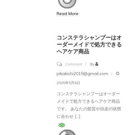
プ
ー
Read More
に
詰
め
コンステラシャンプーはオ
替
ーダーメイドで処方できる
ヘアケア商品
え
用
on
Comment
By
の
コ
pikakichi2015@gmail.com
商
ン
2025年5月6日
品
ス
は
コンステラシャンプーはオーダー
テ
メイドで処方できるヘアケア商品
あ
ラ
です。 あなたの髪質や頭皮の状態
る
シ
に合わせ […]
の
ャ
か？
ン