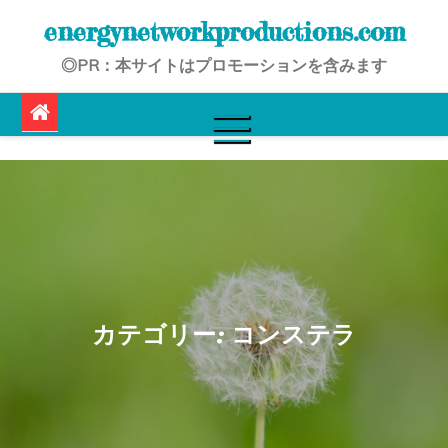
Skip
energynetworkproductions.com
to
◎PR：本サイトはプロモーションを含みます
content
カテゴリー:
コンステラ