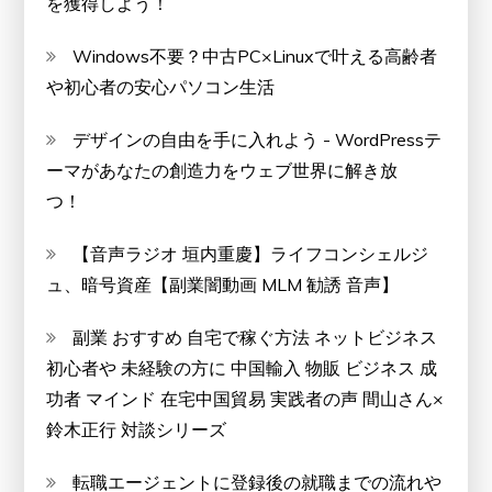
を獲得しよう！
Windows不要？中古PC×Linuxで叶える高齢者
や初心者の安心パソコン生活
デザインの自由を手に入れよう - WordPressテ
ーマがあなたの創造力をウェブ世界に解き放
つ！
【音声ラジオ 垣内重慶】ライフコンシェルジ
ュ、暗号資産【副業闇動画 MLM 勧誘 音声】
副業 おすすめ 自宅で稼ぐ方法 ネットビジネス
初心者や 未経験の方に 中国輸入 物販 ビジネス 成
功者 マインド 在宅中国貿易 実践者の声 間山さん×
鈴木正行 対談シリーズ
転職エージェントに登録後の就職までの流れや