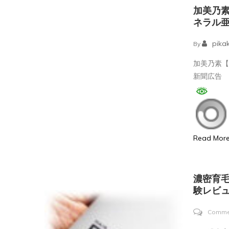
加美乃
ネラル亜
pika
By
加美乃素
新聞広告 
Read Mor
濃密育毛
験レビ
Comme