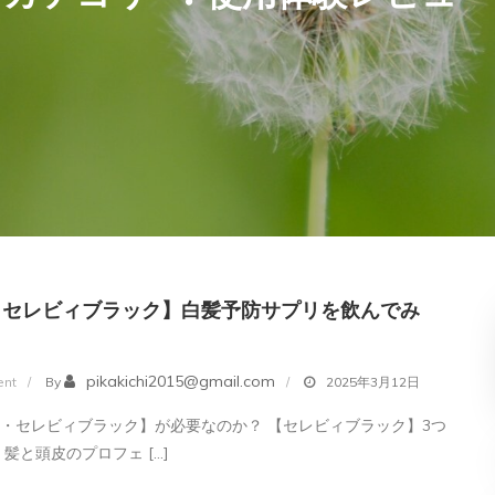
・セレビィブラック】白髪予防サプリを飲んでみ
on
pikakichi2015@gmail.com
nt
By
2025年3月12日
【黒
・セレビィブラック】が必要なのか？ 【セレビィブラック】3つ
艶・
 髪と頭皮のプロフェ […]
セ