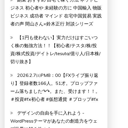
ジネス 初心者や 未経験の方に 中国輸入 物販
ビジネス 成功者 マインド 在宅中国貿易 実践
者の声 間山さん×鈴木正行 対談シリーズ
【1円も使わない】実力だけはすごいつ
く株の勉強方法！！【初心者/テスタ/株/投
資/株式投資/デイトレ/tesuta/億り人/日本株/
切り抜き】
2026.2.7㈯PM8：00【FXライブ振り返
り】登録者数166人。51才。プロップファ
ーム落ちました↷↷。また、受けます！！。
＃投資#fx初心者 #仮想通貨 ＃プロップ#fx
デザインの自由を手に入れよう -
WordPressテーマがあなたの創造力をウェ