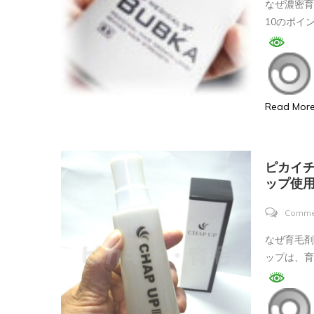
なぜ濃密育
10のポイン
Read Mor
ピカイ
ップ使
Comme
なぜ育毛剤
ップは、育毛