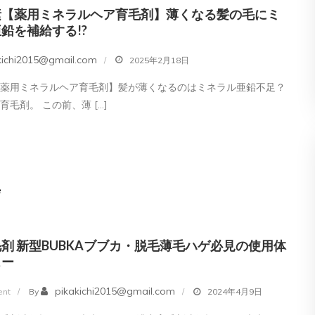
ル
ん
素【薬用ミネラルヘア育毛剤】薄くなる髪の毛にミ
プ
で
鉛を補給する!?
シ
み
kichi2015@gmail.com
2025年2月18日
ャ
た！
ン
【薬用ミネラルヘア育毛剤】髪が薄くなるのはミネラル亜鉛不足？
プ
育毛剤。 この前、薄 […]
ー
使
用
体
e
験
レ
ビ
剤 新型BUBKAブブカ・脱毛薄毛ハゲ必見の使用体
ュー
ュ
ー
on
pikakichi2015@gmail.com
nt
By
2024年4月9日
濃