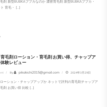
毛剤 新型BUBKAブブカなのか 濃密育毛剤 新型BUBKAブブカ・
密
ト 育毛・ […]
育
毛
剤
新
e
型
BUBKA
ブ
チ育毛剤ローション・育毛剤 お買い得、チャップア
ブ
用体験レビュー
カ・
脱
on
pikakichi2015@gmail.com
nt
By
2024年3月29日
毛
ピ
ローション・チャップアップか ネットで評判の育毛剤チャップア
薄
カ
剤 お買い得 比較 […]
毛
イ
ハ
チ
ゲ
育