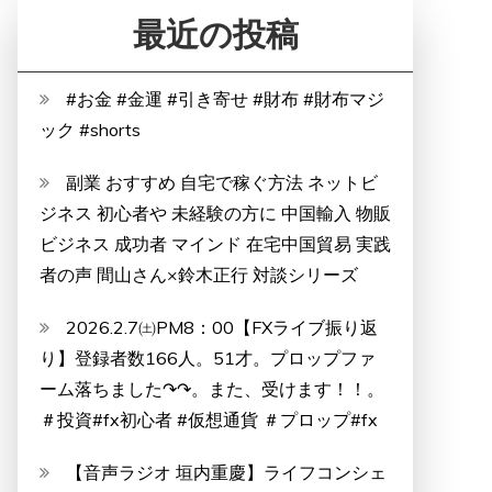
最近の投稿
#お金 #金運 #引き寄せ #財布 #財布マジ
ック #shorts
副業 おすすめ 自宅で稼ぐ方法 ネットビ
ジネス 初心者や 未経験の方に 中国輸入 物販
ビジネス 成功者 マインド 在宅中国貿易 実践
者の声 間山さん×鈴木正行 対談シリーズ
2026.2.7㈯PM8：00【FXライブ振り返
り】登録者数166人。51才。プロップファ
ーム落ちました↷↷。また、受けます！！。
＃投資#fx初心者 #仮想通貨 ＃プロップ#fx
【音声ラジオ 垣内重慶】ライフコンシェ