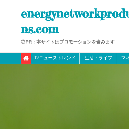
Skip
energynetworkprod
to
content
ns.com
◎PR：本サイトはプロモーションを含みます
TVニューストレンド
生活・ライフ
マ