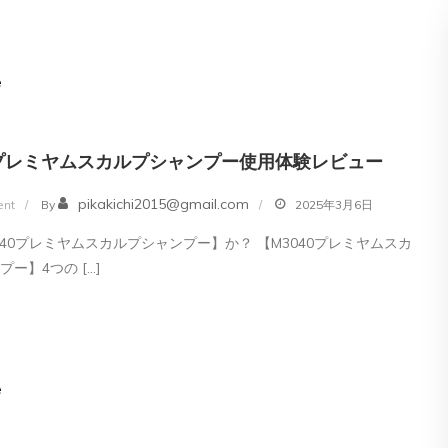
レ
ビ
ィ
e
ブ
ラ
ッ
0プレミヤムスカルプシャンプー使用体験レビュー
ク】
on
pikakichi2015@gmail.com
白
nt
By
2025年3月6日
M3040
髪
040プレミヤムスカルプシャンプー】か？ 【M3040プレミヤムスカ
プ
予
ー】4つの […]
レ
防
ミ
サ
ヤ
プ
ム
リ
e
ス
を
カ
飲