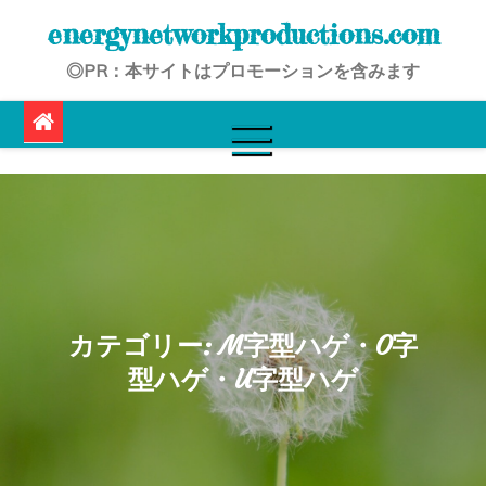
Skip
energynetworkproductions.com
to
◎PR：本サイトはプロモーションを含みます
content
カテゴリー:
M字型ハゲ・O字
型ハゲ・U字型ハゲ