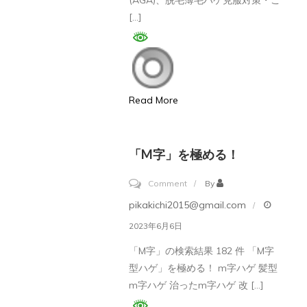
(AGA)、脱毛薄毛ハゲ克服対策・こ
か
つ
[…]
な
の
い
育
育
毛
毛
プ
Read More
剤
ラ
っ
ン・
て
若
「M字」を極める！
あ
ハ
on
る
Comment
By
ゲ、
「M
の？
pikakichi2015@gmail.com
MOU
字」
字
2023年6月6日
を
型
「M字」の検索結果 182 件 「M字
極
ハ
型ハゲ」を極める！ m字ハゲ 髪型
め
ゲ、
m字ハゲ 治ったm字ハゲ 改 […]
る！
男