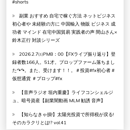
#shorts
で
き
副業 おすすめ 自宅で稼ぐ方法 ネットビジネス
な
初心者や 未経験の方に 中国輸入 物販 ビジネス 成
き
功者 マインド 在宅中国貿易 実践者の声 間山さん×
ゃ
鈴木正行 対談シリーズ
ス
2026.2.7㈯PM8：00【FXライブ振り返り】登
キ
録者数166人。51才。プロップファーム落ちまし
ン
た↷↷。また、受けます！！。＃投資#fx初心者 #
ヘ
仮想通貨 ＃プロップ#fx
ッ
ド
【音声ラジオ 垣内重慶】ライフコンシェルジ
ュ、暗号資産【副業闇動画 MLM 勧誘 音声】
【知らなきゃ損!】太陽光投資で所得税が戻る!
そのカラクリとは!? vol.41