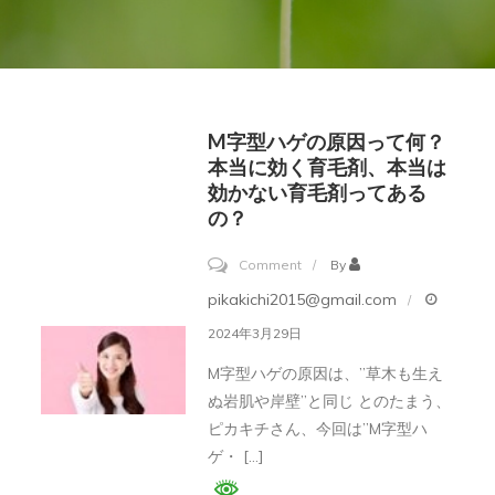
M字型ハゲの原因って何？
本当に効く育毛剤、本当は
効かない育毛剤ってある
の？
on
Comment
By
M
pikakichi2015@gmail.com
字
2024年3月29日
型
M字型ハゲの原因は、”草木も生え
ハ
ぬ岩肌や岸壁”と同じ とのたまう、
ゲ
ピカキチさん、今回は”M字型ハ
の
ゲ・ […]
原