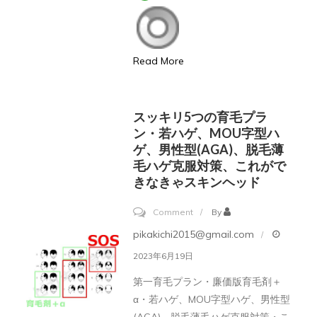
因
っ
て
Read More
何？
本
当
スッキリ5つの育毛プラ
に
ン・若ハゲ、MOU字型ハ
ゲ、男性型(AGA)、脱毛薄
効
毛ハゲ克服対策、これがで
く
きなきゃスキンヘッド
育
毛
on
Comment
By
剤、
ス
pikakichi2015@gmail.com
本
ッ
2023年6月19日
当
キ
第一育毛プラン・廉価版育毛剤＋
は
リ
α・若ハゲ、MOU字型ハゲ、男性型
効
5