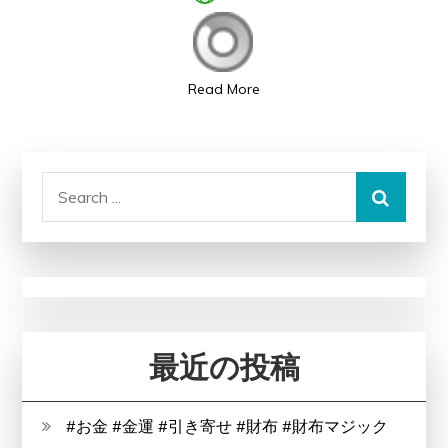
性
型
(AGA)、
Read More
脱
毛
薄
Search
毛
for:
ハ
ゲ
克
服
対
策、
最近の投稿
こ
れ
#お金 #金運 #引き寄せ #財布 #財布マジック
が