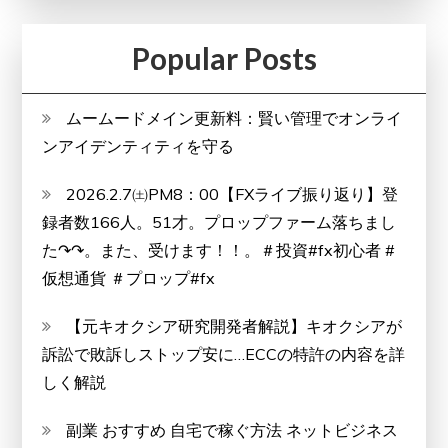
新
Popular Posts
ムームードメイン更新料：賢い管理でオンライ
ンアイデンティティを守る
2026.2.7㈯PM8：00【FXライブ振り返り】登
録者数166人。51才。プロップファーム落ちまし
た↷↷。また、受けます！！。＃投資#fx初心者 #
仮想通貨 ＃プロップ#fx
【元キオクシア研究開発者解説】キオクシアが
訴訟で敗訴しストップ安に…ECCの特許の内容を詳
しく解説
副業 おすすめ 自宅で稼ぐ方法 ネットビジネス