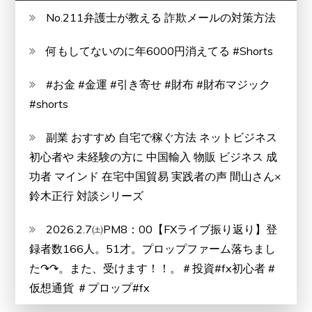
づ
No.211弁護士が教える 詐欺メールの対策方法
い
た
何もしてないのに年6000円消えてる #Shorts
設
#お金 #金運 #引き寄せ #財布 #財布マジック
計
#shorts
で、
あ
副業 おすすめ 自宅で稼ぐ方法 ネットビジネス
な
初心者や 未経験の方に 中国輸入 物販 ビジネス 成
た
功者 マインド 在宅中国貿易 実践者の声 間山さん×
の
鈴木正行 対談シリーズ
作
業
2026.2.7㈯PM8：00【FXライブ振り返り】登
環
録者数166人。51才。プロップファーム落ちまし
境
た↷↷。また、受けます！！。＃投資#fx初心者 #
を
仮想通貨 ＃プロップ#fx
革