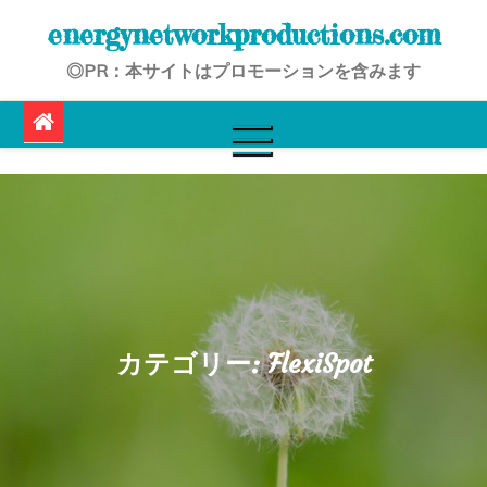
Skip
energynetworkproductions.com
to
◎PR：本サイトはプロモーションを含みます
content
カテゴリー:
FlexiSpot