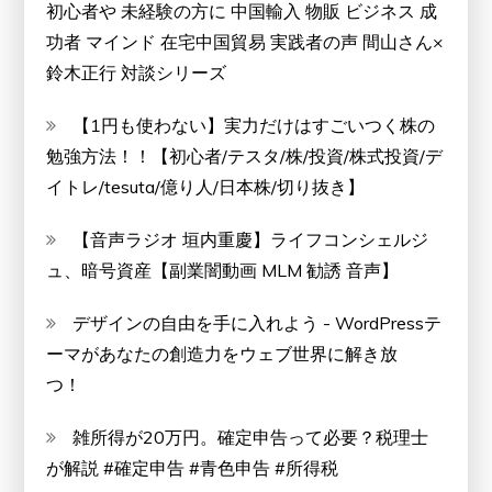
初心者や 未経験の方に 中国輸入 物販 ビジネス 成
功者 マインド 在宅中国貿易 実践者の声 間山さん×
鈴木正行 対談シリーズ
【1円も使わない】実力だけはすごいつく株の
勉強方法！！【初心者/テスタ/株/投資/株式投資/デ
イトレ/tesuta/億り人/日本株/切り抜き】
【音声ラジオ 垣内重慶】ライフコンシェルジ
ュ、暗号資産【副業闇動画 MLM 勧誘 音声】
デザインの自由を手に入れよう - WordPressテ
ーマがあなたの創造力をウェブ世界に解き放
つ！
雑所得が20万円。確定申告って必要？税理士
が解説 #確定申告 #青色申告 #所得税