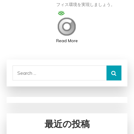
フィス環境を実現しましょう。
ス
を
創
造
す
Read More
る
–
エ
Search
ル
for:
ゴ
ノ
ミ
ク
ス
最近の投稿
に
基