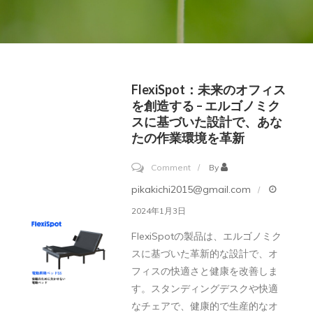
FlexiSpot：未来のオフィス
を創造する – エルゴノミク
スに基づいた設計で、あな
たの作業環境を革新
on
Comment
By
FlexiSpot：
pikakichi2015@gmail.com
未
2024年1月3日
来
FlexiSpotの製品は、エルゴノミク
の
スに基づいた革新的な設計で、オ
オ
フィスの快適さと健康を改善しま
フ
す。スタンディングデスクや快適
ィ
なチェアで、健康的で生産的なオ