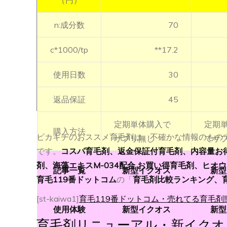
（円）
n:成分数
70
c*1000/tp
**17.2
使用日数
30
返品保証
45
定期単体購入で
定期
購入方法
ピカキチのおススメ育毛剤は、不確かな情報のもの
サプリ無し
でサ
です。
コスパ育毛剤、返金保証付育毛剤、内容量お
剤、海藻エキスM-034配合 お買い得育毛剤、ヒオ
記事一覧
新型イクオス
新型
育毛119番ドットコム
の「
育毛剤比較ランキング、
[st-kaiwa1]
育毛119番ドットコム・売れてる育毛剤
使用体験
新型イクオス
新型
育毛剤リニューアル・新イクオ