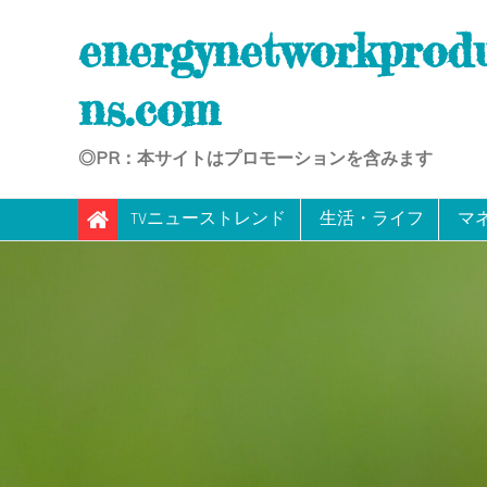
Skip
energynetworkprod
to
content
ns.com
◎PR：本サイトはプロモーションを含みます
TVニューストレンド
生活・ライフ
マ