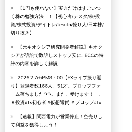
【1円も使わない】実力だけはすごいつ
く株の勉強方法！！【初心者/テスタ/株/投
資/株式投資/デイトレ/tesuta/億り人/日本株/
切り抜き】
【元キオクシア研究開発者解説】キオク
シアが訴訟で敗訴しストップ安に…ECCの特
許の内容を詳しく解説
2026.2.7㈯PM8：00【FXライブ振り返
り】登録者数166人。51才。プロップファ
ーム落ちました↷↷。また、受けます！！。
＃投資#fx初心者 #仮想通貨 ＃プロップ#fx
【速報】関西電力が営業停止！空売りし
て利益を獲得しよう！