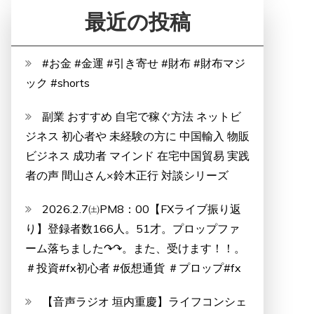
最近の投稿
#お金 #金運 #引き寄せ #財布 #財布マジ
ック #shorts
副業 おすすめ 自宅で稼ぐ方法 ネットビ
ジネス 初心者や 未経験の方に 中国輸入 物販
ビジネス 成功者 マインド 在宅中国貿易 実践
者の声 間山さん×鈴木正行 対談シリーズ
2026.2.7㈯PM8：00【FXライブ振り返
り】登録者数166人。51才。プロップファ
ーム落ちました↷↷。また、受けます！！。
＃投資#fx初心者 #仮想通貨 ＃プロップ#fx
【音声ラジオ 垣内重慶】ライフコンシェ