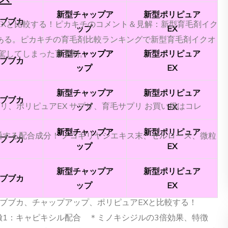
新型チャップア
新型ポリピュア
ブブカ
EXと比較する！ピカキチのコメント＆見解：新型育毛剤イク
ップ
EX
ある。ピカキチの育毛剤比較ランキングで新型育毛剤イクオ
駕してしまった育毛剤。
新型チャップア
新型ポリピュア
ブブカ
ップ
EX
新型チャップア
新型ポリピュア
ブブカ
リ、ポリピュアEX サプリ、育毛サプリ お買い得はコレ
ップ
EX
新型チャップア
新型ポリピュア
通する配合成分！ ノコギリヤシエキス末、セルロース、微粒
ブブカ
ップ
EX
新型チャップア
新型ポリピュア
ブブカ
ップ
EX
 ブブカ、チャップアップ、ポリピュアEXと比較する！
特徴1：キャピキシル配合 ＊ミノキシジルの3倍効果、特徴