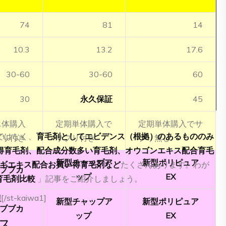
74
81
14
10.3
13.2
17.6
30-60
30-60
60
30
永久保証
45
単体購入
定期単体購入で
定期単体購入でサ
ではなく、
育毛剤としてエビデンス（根拠）のあるもののみ
プリ付き
サプリ付き
プリ無し
得育毛剤、配合成分数多い育毛剤、オウゴンエキス配合育毛
新型チャップア
新型ポリピュア
ウギエキス配合お買い得育毛剤など
たくさんあります。わが
ブブカ
ップ
EX
育毛剤比較
」記事をご紹介しましょう。
‼
[/st-kaiwa1]
新型チャップア
新型ポリピュア
ブブカ
ップ
EX
ス