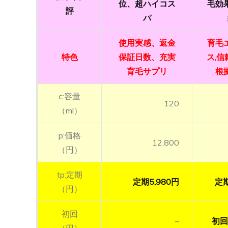
位、超ハイコス
毛効
評
パ
使用実感、返金
育毛
特色
保証日数、充実
ス,信
育毛サプリ
根
c:容量
120
（ml）
p:価格
12,800
（円）
tp:定期
定期5,980円
定期
（円）
初回
–
初回