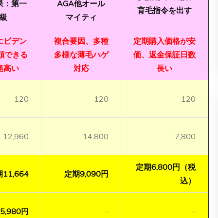
果：第一
AGA他オール
育毛指令を出す
級
マイティ
エビデン
複合要因、多種
定期購入価格が安
頼できる
多様な薄毛ハゲ
価、返金保証日数
拠高い
対応
長い
120
120
120
12,960
14,800
7,800
定期6,800円（税
11,664
定期9,090円
込）
5,980円
–
–