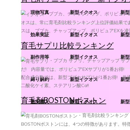
現物写真
新型イクオス
新型
・ブブカ、チャップアップ、ポリピュア
オスは、常に育毛剤比較ランキング上位評価結果で
スは、ブブカ、チャップアップ、ポリピュアEXを凌
効果実証
新型イクオス
新型
育毛サプリ比較ランキング
副作用等
新型イクオス
新型
・ブブカ サプリ、チャップアップ サプ
だ! 内容量では、ポリピュアEXサプリが1番お得!
配合成分数では、新型ブブカサプリが1番お得! 共
縛り解約
新型イクオス
新型
二酸化ケイ素、ステアリン酸Ca!!
育毛剤BOSTONボストン
激安購入
新型イクオス
新型
・育毛剤比較ランキング
BOSTONボストンには、4つの特徴があります。