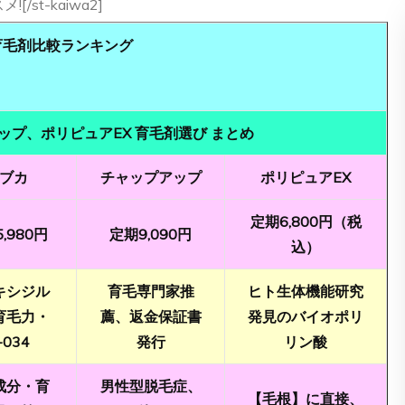
/st-kaiwa2]
育毛剤比較ランキング
プ、ポリピュアEX 育毛剤選び まとめ
ブカ
チャップアップ
ポリピュアEX
定期6,800円（税
,980円
定期9,090円
込）
キシジル
育毛専門家推
ヒト生体機能研究
育毛力・
薦、返金保証書
発見のバイオポリ
-034
発行
リン酸
成分・育
男性型脱毛症、
【毛根】に直接、