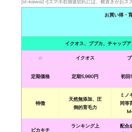
[st-kaiwa2 r]スマホ右側途切れには、横置きがおススメ![
お買い得・
イクオス、ブブカ、チャップアッ
☆
イクオス
ブ
定期価格
定期5,980円
初回5
ミノ
天然無添加、圧
特徴
同等
倒的育毛力
M
ランキング上
配合
ピカキチ