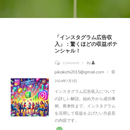
「インスタグラム広告収
入」：驚くほどの収益ポテ
ンシャル！
on
Comment
By
「イ
pikakichi2015@gmail.com
ン
2024年7月3日
ス
インスタグラム広告収入について
タ
の詳しい解説。始め方から成功事
グ
例、将来性まで、インスタグラム
ラ
を活用して収益を上げたい方必見
ム
の内容です。
広