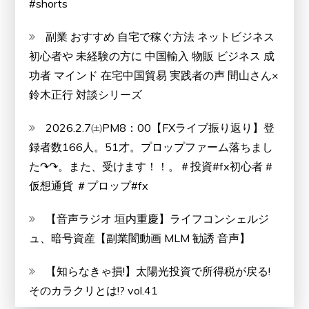
#shorts
副業 おすすめ 自宅で稼ぐ方法 ネットビジネス
初心者や 未経験の方に 中国輸入 物販 ビジネス 成
功者 マインド 在宅中国貿易 実践者の声 間山さん×
鈴木正行 対談シリーズ
2026.2.7㈯PM8：00【FXライブ振り返り】登
録者数166人。51才。プロップファーム落ちまし
た↷↷。また、受けます！！。＃投資#fx初心者 #
仮想通貨 ＃プロップ#fx
【音声ラジオ 垣内重慶】ライフコンシェルジ
ュ、暗号資産【副業闇動画 MLM 勧誘 音声】
【知らなきゃ損!】太陽光投資で所得税が戻る!
そのカラクリとは!? vol.41