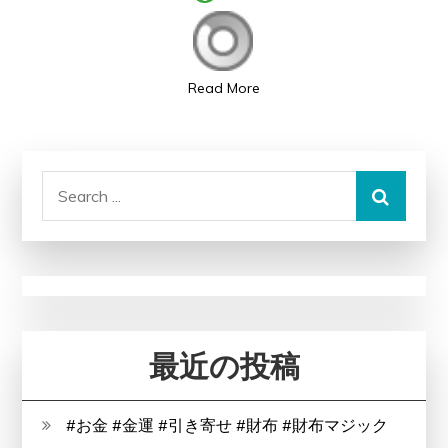
告
収
入」：
Read More
驚
く
ほ
Search
ど
for:
の
収
益
ポ
テ
最近の投稿
ン
シ
ャ
#お金 #金運 #引き寄せ #財布 #財布マジック
ル！