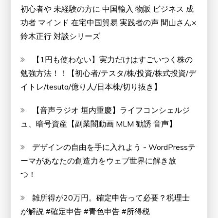
初心者や 未経験の方に 中国輸入 物販 ビジネス 成
功者 マインド 在宅中国貿易 実践者の声 間山さん×
鈴木正行 対談シリーズ
【1円も使わない】実力だけはすごいつく株の
勉強方法！！【初心者/テスタ/株/投資/株式投資/デ
イトレ/tesuta/億り人/日本株/切り抜き】
【音声ラジオ 垣内重慶】ライフコンシェルジ
ュ、暗号資産【副業闇動画 MLM 勧誘 音声】
デザインの自由を手に入れよう - WordPressテ
ーマがあなたの創造力をウェブ世界に解き放
つ！
雑所得が20万円。確定申告って必要？税理士
が解説 #確定申告 #青色申告 #所得税