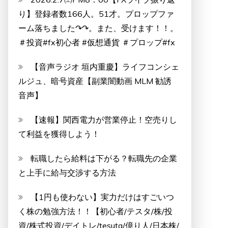
り】登録者数166人。51才。プロップファ
ーム落ちました↷↷。また、受けます！！。
＃投資#fx初心者 #仮想通貨 ＃プロップ#fx
【音声ラジオ 垣内重慶】ライフコンシェ
ルジュ、暗号資産【副業闇動画 MLM 勧誘
音声】
【速報】関西電力が営業停止！空売りし
て利益を獲得しよう！
転職したら給料は下がる？転職先の企業
と上手に給与交渉する方法
【1円も使わない】実力だけはすごいつ
く株の勉強方法！！【初心者/テスタ/株/投
資/株式投資/デイトレ/tesuta/億り人/日本株/