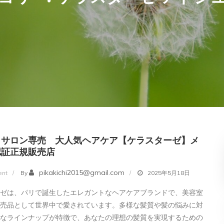
・サロン専売 大人気ヘアケア【ケラスターゼ】メ
認証正規販売店
on
pikakichi2015@gmail.com
nt
By
2025年5月18日
美
ーゼは、パリで誕生したエレガントなヘアケアブランドで、美容室
容
専売品として世界中で愛されています。多様な髪質や髪の悩みに対
室・
富なラインナップが特徴で、あなたの理想の髪質を実現するための