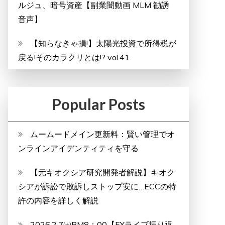
ルジュ、暗号資産【副業闇動画 MLM 勧誘
音声】
【知らなきゃ損!】太陽光投資で所得税が
戻る!そのカラクリとは!? vol.41
Popular Posts
ムームードメイン更新料：賢い管理でオ
ンラインアイデンティティを守る
【元キオクシア研究開発者解説】キオク
シアが訴訟で敗訴しストップ安に…ECCの特
許の内容を詳しく解説
2026.2.7㈯PM8：00【FXライブ振り返