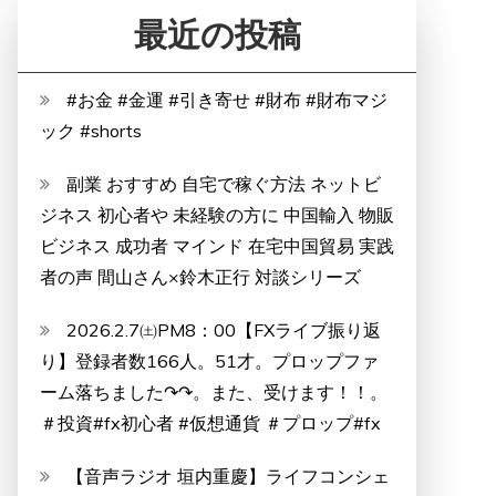
最近の投稿
#お金 #金運 #引き寄せ #財布 #財布マジ
ック #shorts
副業 おすすめ 自宅で稼ぐ方法 ネットビ
ジネス 初心者や 未経験の方に 中国輸入 物販
ビジネス 成功者 マインド 在宅中国貿易 実践
者の声 間山さん×鈴木正行 対談シリーズ
2026.2.7㈯PM8：00【FXライブ振り返
り】登録者数166人。51才。プロップファ
ーム落ちました↷↷。また、受けます！！。
＃投資#fx初心者 #仮想通貨 ＃プロップ#fx
【音声ラジオ 垣内重慶】ライフコンシェ