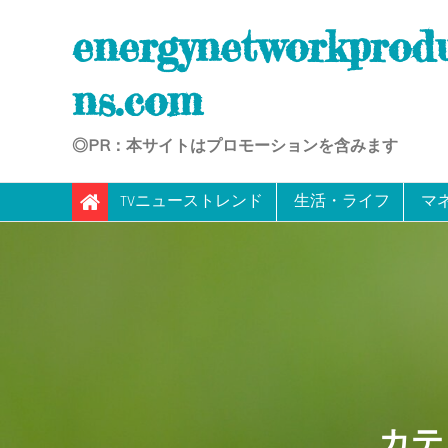
Skip
energynetworkprod
to
content
ns.com
◎PR：本サイトはプロモーションを含みます
TVニューストレンド
生活・ライフ
マ
カテ