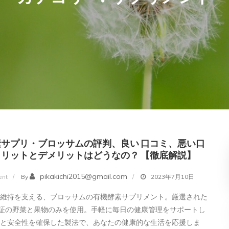
素サプリ・ブロッサムの評判、良い 口コミ、悪い口
リットとデメリットはどうなの？ 【徹底解説】
on
pikakichi2015@gmail.com
nt
By
2023年7月10日
有
康維持を支える、ブロッサムの有機酵素サプリメント。厳選された
機
認証の野菜と果物のみを使用。手軽に毎日の健康管理をサポートし
酵
質と安全性を確保した製法で、あなたの健康的な生活を応援しま