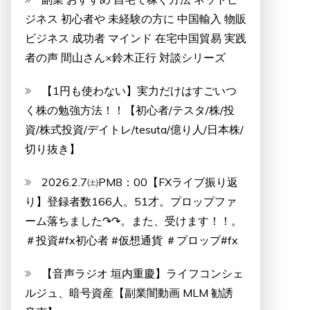
ジネス 初心者や 未経験の方に 中国輸入 物販
ビジネス 成功者 マインド 在宅中国貿易 実践
者の声 間山さん×鈴木正行 対談シリーズ
【1円も使わない】実力だけはすごいつ
く株の勉強方法！！【初心者/テスタ/株/投
資/株式投資/デイトレ/tesuta/億り人/日本株/
切り抜き】
2026.2.7㈯PM8：00【FXライブ振り返
り】登録者数166人。51才。プロップファ
ーム落ちました↷↷。また、受けます！！。
＃投資#fx初心者 #仮想通貨 ＃プロップ#fx
【音声ラジオ 垣内重慶】ライフコンシェ
ルジュ、暗号資産【副業闇動画 MLM 勧誘