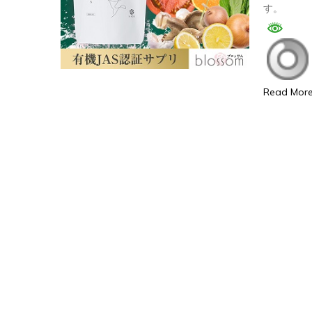
す。
Read Mor