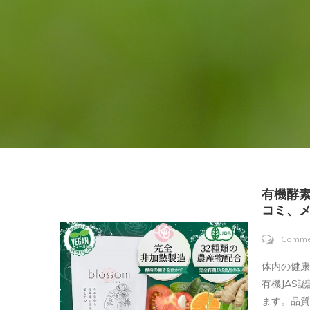
有機酵
コミ、メ
Comme
体内の健
有機JAS
ます。品