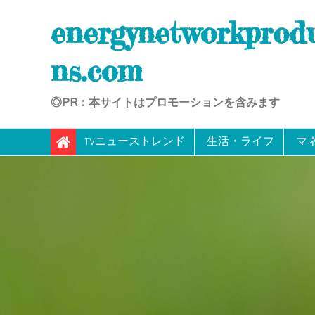
Skip
energynetworkprod
to
content
ns.com
◎PR：本サイトはプロモーションを含みます
TVニューストレンド
生活・ライフ
マ