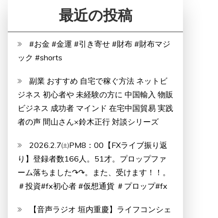
最近の投稿
#お金 #金運 #引き寄せ #財布 #財布マジ
ック #shorts
副業 おすすめ 自宅で稼ぐ方法 ネットビ
ジネス 初心者や 未経験の方に 中国輸入 物販
ビジネス 成功者 マインド 在宅中国貿易 実践
者の声 間山さん×鈴木正行 対談シリーズ
2026.2.7㈯PM8：00【FXライブ振り返
り】登録者数166人。51才。プロップファ
ーム落ちました↷↷。また、受けます！！。
＃投資#fx初心者 #仮想通貨 ＃プロップ#fx
【音声ラジオ 垣内重慶】ライフコンシェ