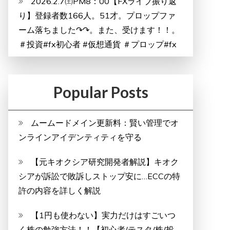
2026.2.7㈯PM8：00【FXライブ振り返
り】登録者数166人。51才。プロップファ
ーム落ちました↷↷。また、受けます！！。
＃投資#fx初心者 #仮想通貨 ＃プロップ#fx
Popular Posts
ムームードメイン更新料：賢い管理でオ
ンラインアイデンティティを守る
【元キオクシア研究開発者解説】キオク
シアが訴訟で敗訴しストップ安に…ECCの特
許の内容を詳しく解説
【1円も使わない】実力だけはすごいつ
く株の勉強方法！！【初心者/テスタ/株/投