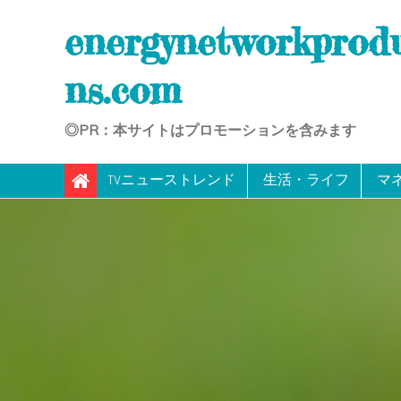
Skip
energynetworkprod
to
content
ns.com
◎PR：本サイトはプロモーションを含みます
TVニューストレンド
生活・ライフ
マ