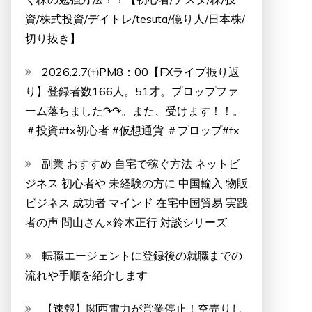
資/株式投資/デイトレ/tesuta/億り人/日本株/
切り抜き】
2026.2.7㈯PM8：00【FXライブ振り返
り】登録者数166人。51才。プロップファ
ーム落ちました↷↷。また、受けます！！。
＃投資#fx初心者 #仮想通貨 ＃プロップ#fx
副業 おすすめ 自宅で稼ぐ方法 ネットビ
ジネス 初心者や 未経験の方に 中国輸入 物販
ビジネス 成功者 マインド 在宅中国貿易 実践
者の声 間山さん×鈴木正行 対談シリーズ
転職エージェントに登録後の就職までの
流れや手順を紹介します
【速報】関西電力が営業停止！空売りし