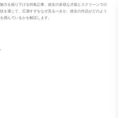
広
の魅力を掘り下げる特集記事。彼女の多様な才能とスクリーンでの
瀬
演技を通じて、広瀬すずをなぜ見るべきか、彼女の作品がどのよう
す
心を掴んでいるかを解説します。
ず：
ス
ク
リ
e
ー
ン
を
彩
る
次
世
代
の