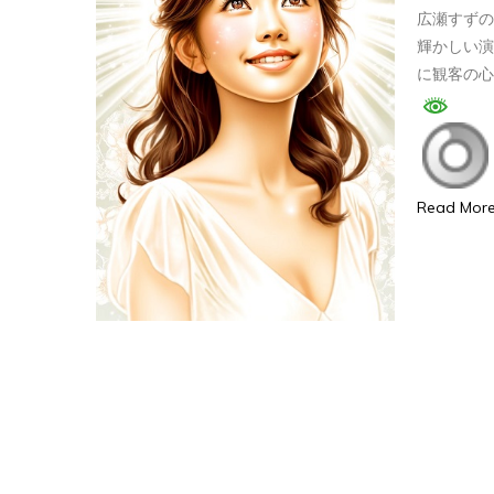
広瀬すず
輝かしい
に観客の
Read Mor