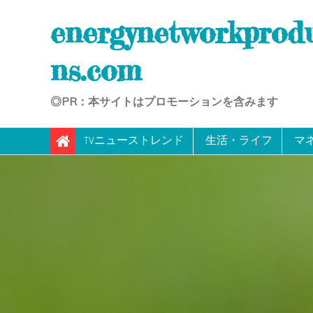
Skip
energynetworkprod
to
content
ns.com
◎PR：本サイトはプロモーションを含みます
TVニューストレンド
生活・ライフ
マ