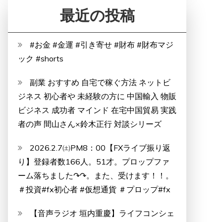
最近の投稿
#お金 #金運 #引き寄せ #財布 #財布マジ
ック #shorts
副業 おすすめ 自宅で稼ぐ方法 ネットビ
ジネス 初心者や 未経験の方に 中国輸入 物販
ビジネス 成功者 マインド 在宅中国貿易 実践
者の声 間山さん×鈴木正行 対談シリーズ
2026.2.7㈯PM8：00【FXライブ振り返
り】登録者数166人。51才。プロップファ
ーム落ちました↷↷。また、受けます！！。
＃投資#fx初心者 #仮想通貨 ＃プロップ#fx
【音声ラジオ 垣内重慶】ライフコンシェ