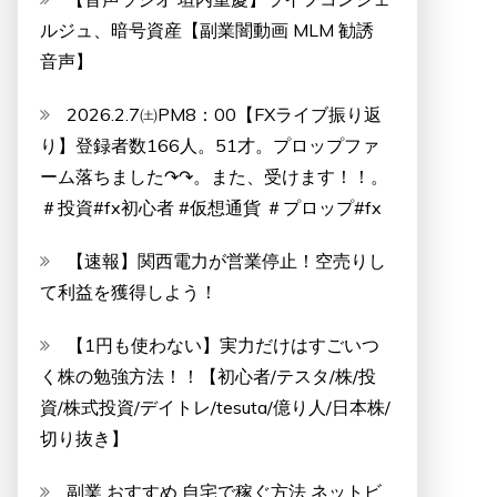
ルジュ、暗号資産【副業闇動画 MLM 勧誘
音声】
2026.2.7㈯PM8：00【FXライブ振り返
り】登録者数166人。51才。プロップファ
ーム落ちました↷↷。また、受けます！！。
＃投資#fx初心者 #仮想通貨 ＃プロップ#fx
【速報】関西電力が営業停止！空売りし
て利益を獲得しよう！
【1円も使わない】実力だけはすごいつ
く株の勉強方法！！【初心者/テスタ/株/投
資/株式投資/デイトレ/tesuta/億り人/日本株/
切り抜き】
副業 おすすめ 自宅で稼ぐ方法 ネットビ