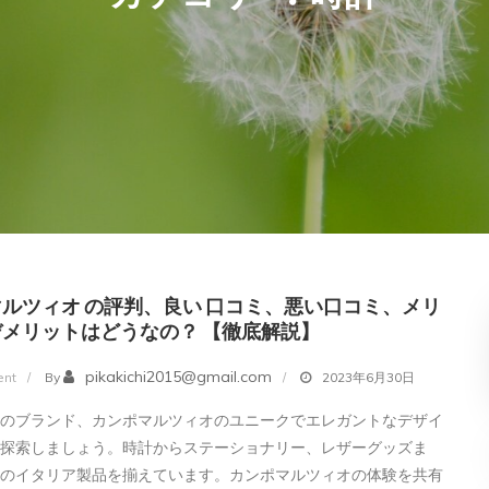
ルツィオ の評判、良い 口コミ、悪い口コミ、メリ
メリットはどうなの？ 【徹底解説】
on
pikakichi2015@gmail.com
nt
By
2023年6月30日
カ
発のブランド、カンポマルツィオのユニークでエレガントなデザイ
ン
を探索しましょう。時計からステーショナリー、レザーグッズま
ポ
級のイタリア製品を揃えています。カンポマルツィオの体験を共有