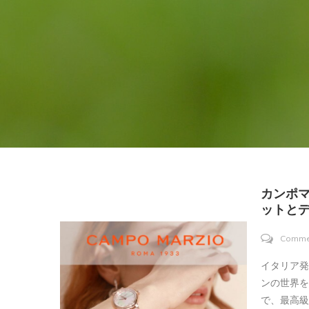
カンポマ
ットとデ
Comme
イタリア
ンの世界
で、最高