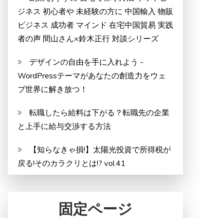
ジネス 初心者や 未経験の方に 中国輸入 物販
ビジネス 成功者 マインド 在宅中国貿易 実践
者の声 間山さん×鈴木正行 対談シリーズ
デザインの自由を手に入れよう -
WordPressテーマがあなたの創造力をウェ
ブ世界に解き放つ！
転職したら給料は下がる？転職先の企業
と上手に給与交渉する方法
【知らなきゃ損!】太陽光投資で所得税が
戻る!そのカラクリとは!? vol.41
固定ページ