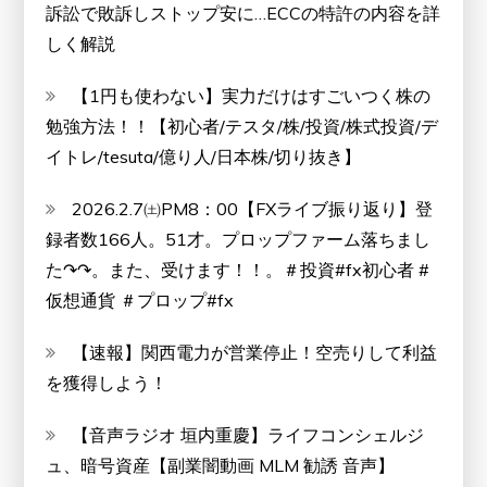
訴訟で敗訴しストップ安に…ECCの特許の内容を詳
しく解説
【1円も使わない】実力だけはすごいつく株の
勉強方法！！【初心者/テスタ/株/投資/株式投資/デ
イトレ/tesuta/億り人/日本株/切り抜き】
2026.2.7㈯PM8：00【FXライブ振り返り】登
録者数166人。51才。プロップファーム落ちまし
た↷↷。また、受けます！！。＃投資#fx初心者 #
仮想通貨 ＃プロップ#fx
【速報】関西電力が営業停止！空売りして利益
を獲得しよう！
【音声ラジオ 垣内重慶】ライフコンシェルジ
ュ、暗号資産【副業闇動画 MLM 勧誘 音声】