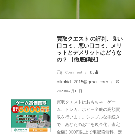
買取クエスト の評判、良い
口コミ、悪い口コミ、メリ
ットとデメリットはどうな
の？ 【徹底解説】
on
Comment
By
買
pikakichi2015@gmail.com
取
2023年7月13日
ク
買取クエストはおもちゃ、ゲー
エ
ム、トレカ、ホビー全般の高額買
ス
取を行います。シンプルな手続き
ト
で、あなたのお宝を現金化。査定
の
金額3,000円以上で宅配箱無料。定