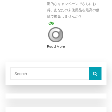
期的なキャンペーンでさらにお
評
得。あなたの未使用品を最高の価
判、
値で換金しませんか？
良
い
口
コ
ミ、
Read More
悪
い
口
Search
コ
for:
ミ、
メ
リ
ッ
ト