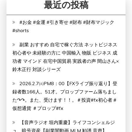
最近の投稿
と
デ
メ
#お金 #金運 #引き寄せ #財布 #財布マジック
リ
#shorts
ッ
副業 おすすめ 自宅で稼ぐ方法 ネットビジネス
ト
初心者や 未経験の方に 中国輸入 物販 ビジネス 成
は
功者 マインド 在宅中国貿易 実践者の声 間山さん×
ど
鈴木正行 対談シリーズ
う
な
2026.2.7㈯PM8：00【FXライブ振り返り】登
の？
録者数166人。51才。プロップファーム落ちまし
【徹
た↷↷。また、受けます！！。＃投資#fx初心者 #
底
仮想通貨 ＃プロップ#fx
解
説】
【音声ラジオ 垣内重慶】ライフコンシェルジ
ュ、暗号資産【副業闇動画 MLM 勧誘 音声】