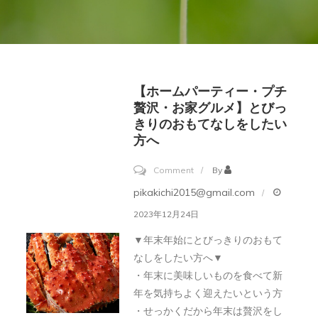
【ホームパーティー・プチ
贅沢・お家グルメ】とびっ
きりのおもてなしをしたい
方へ
on
Comment
By
【ホ
pikakichi2015@gmail.com
ー
2023年12月24日
ム
▼年末年始にとびっきりのおもて
パ
なしをしたい方へ▼
ー
・年末に美味しいものを食べて新
テ
年を気持ちよく迎えたいという方
ィ
・せっかくだから年末は贅沢をし