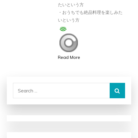
たいという方
ー・
・おうちでも絶品料理を楽しみた
プ
いという方
チ
贅
沢・
お
家
Read More
グ
ル
メ】
Search
と
for:
び
っ
き
り
の