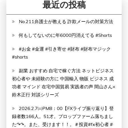
最近の投稿
お
も
て
No.211弁護士が教える 詐欺メールの対策方法
な
何もしてないのに年6000円消えてる #Shorts
し
を
#お金 #金運 #引き寄せ #財布 #財布マジック
し
#shorts
た
い
副業 おすすめ 自宅で稼ぐ方法 ネットビジネス
方
初心者や 未経験の方に 中国輸入 物販 ビジネス 成
へ
功者 マインド 在宅中国貿易 実践者の声 間山さん×
鈴木正行 対談シリーズ
2026.2.7㈯PM8：00【FXライブ振り返り】登
録者数166人。51才。プロップファーム落ちまし
た↷↷。また、受けます！！。＃投資#fx初心者 #