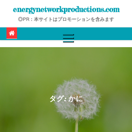
Skip
energynetworkproductions.com
to
◎PR：本サイトはプロモーションを含みます
content
タグ:
かに