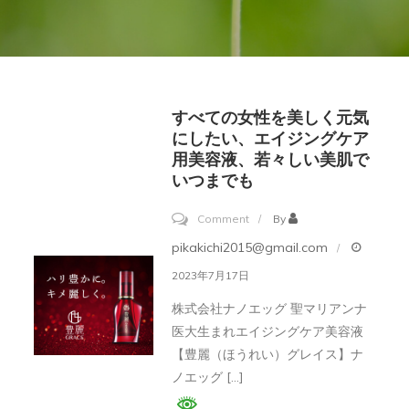
すべての女性を美しく元気
にしたい、エイジングケア
用美容液、若々しい美肌で
いつまでも
on
Comment
By
す
pikakichi2015@gmail.com
べ
2023年7月17日
て
株式会社ナノエッグ 聖マリアンナ
の
医大生まれエイジングケア美容液
女
【豊麗（ほうれい）グレイス】ナ
性
ノエッグ […]
を