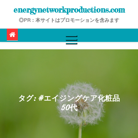
Skip
energynetworkproductions.com
to
◎PR：本サイトはプロモーションを含みます
content
タグ:
#エイジングケア化粧品
50代