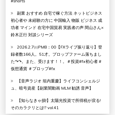
#shorts
用
美
副業 おすすめ 自宅で稼ぐ方法 ネットビジネス
容
初心者や 未経験の方に 中国輸入 物販 ビジネス 成
液、
功者 マインド 在宅中国貿易 実践者の声 間山さん×
若々
鈴木正行 対談シリーズ
し
2026.2.7㈯PM8：00【FXライブ振り返り】登
い
録者数166人。51才。プロップファーム落ちまし
美
た↷↷。また、受けます！！。＃投資#fx初心者 #
肌
仮想通貨 ＃プロップ#fx
で
い
【音声ラジオ 垣内重慶】ライフコンシェルジ
つ
ュ、暗号資産【副業闇動画 MLM 勧誘 音声】
ま
で
【知らなきゃ損!】太陽光投資で所得税が戻る!
も
そのカラクリとは!? vol.41