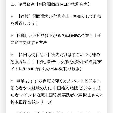
ュ、暗号資産【副業闇動画 MLM 勧誘 音声】
【速報】関西電力が営業停止！空売りして利益
を獲得しよう！
転職したら給料は下がる？転職先の企業と上手
に給与交渉する方法
【1円も使わない】実力だけはすごいつく株の
勉強方法！！【初心者/テスタ/株/投資/株式投資/デ
イトレ/tesuta/億り人/日本株/切り抜き】
副業 おすすめ 自宅で稼ぐ方法 ネットビジネス
初心者や 未経験の方に 中国輸入 物販 ビジネス 成
功者 マインド 在宅中国貿易 実践者の声 間山さん×
鈴木正行 対談シリーズ