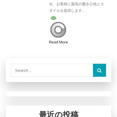
せ、お客様に最高の履き心地とス
評
タイルを提供します。
判、
良
い
口
コ
Read More
ミ、
悪
い
Search
口
for:
コ
ミ、
メ
リ
ッ
最近の投稿
ト