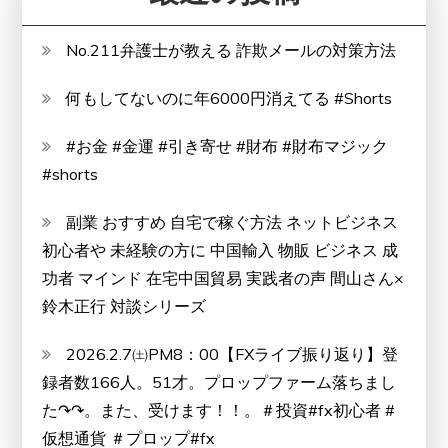
と
デ
No.211弁護士が教える 詐欺メールの対策方法
メ
何もしてないのに年6000円消えてる #Shorts
リ
ッ
#お金 #金運 #引き寄せ #財布 #財布マジック
ト!!
#shorts
【徹
底
副業 おすすめ 自宅で稼ぐ方法 ネットビジネス
解
初心者や 未経験の方に 中国輸入 物販 ビジネス 成
説】
功者 マインド 在宅中国貿易 実践者の声 間山さん×
鈴木正行 対談シリーズ
2026.2.7㈯PM8：00【FXライブ振り返り】登
録者数166人。51才。プロップファーム落ちまし
た↷↷。また、受けます！！。＃投資#fx初心者 #
仮想通貨 ＃プロップ#fx