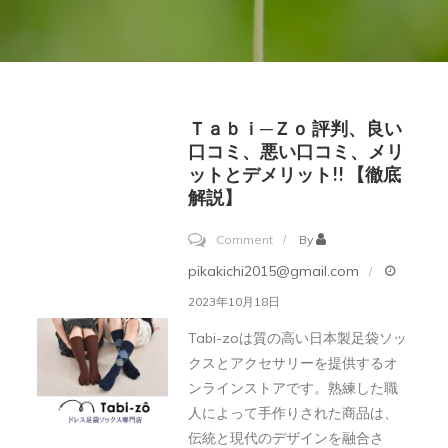
Ｔａｂｉ─ｚｏ 評判、良い
口コミ、悪い口コミ、メリ
ットとデメリット!! 【徹底
解説】
on
Comment
By
Ｔ
pikakichi2015@gmail.com
ａ
2023年10月18日
ｂ
Tabi-zoは質の高い日本製足袋ソッ
ｉ
クスとアクセサリーを提供するオ
─
ンラインストアです。熟練した職
ｚ
人によって手作りされた商品は、
ｏ
伝統と現代のデザインを融合さ