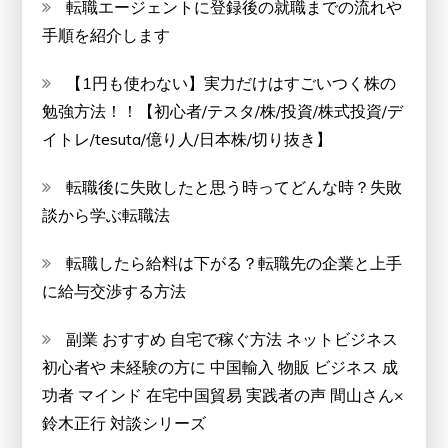
転職エージェントに登録後の就職までの流れや
手順を紹介します
【1円も使わない】実力だけはすごいつく株の
勉強方法！！【初心者/テスタ/株/投資/株式投資/デ
イトレ/tesuta/億り人/日本株/切り抜き】
転職後に失敗したと思う時ってどんな時？失敗
談から学ぶ転職法
転職したら給料は下がる？転職先の企業と上手
に給与交渉する方法
副業 おすすめ 自宅で稼ぐ方法 ネットビジネス
初心者や 未経験の方に 中国輸入 物販 ビジネス 成
功者 マインド 在宅中国貿易 実践者の声 間山さん×
鈴木正行 対談シリーズ