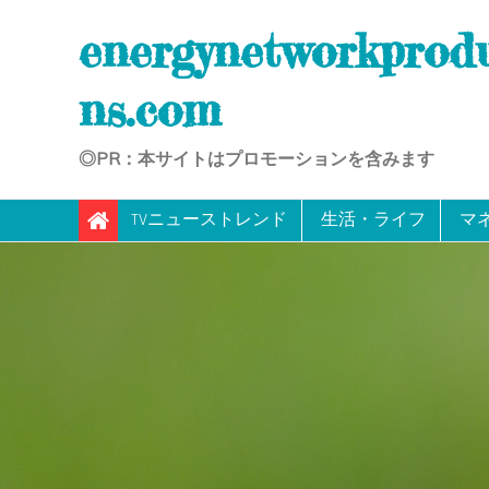
Skip
energynetworkprod
to
content
ns.com
◎PR：本サイトはプロモーションを含みます
TVニューストレンド
生活・ライフ
マ