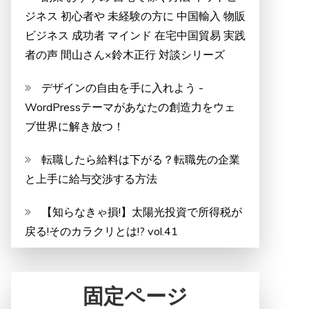
ジネス 初心者や 未経験の方に 中国輸入 物販
ビジネス 成功者 マインド 在宅中国貿易 実践
者の声 間山さん×鈴木正行 対談シリーズ
デザインの自由を手に入れよう -
WordPressテーマがあなたの創造力をウェ
ブ世界に解き放つ！
転職したら給料は下がる？転職先の企業
と上手に給与交渉する方法
【知らなきゃ損!】太陽光投資で所得税が
戻る!そのカラクリとは!? vol.41
固定ページ