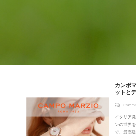
カンポマ
ットとデ
Comme
イタリア
ンの世界
で、最高