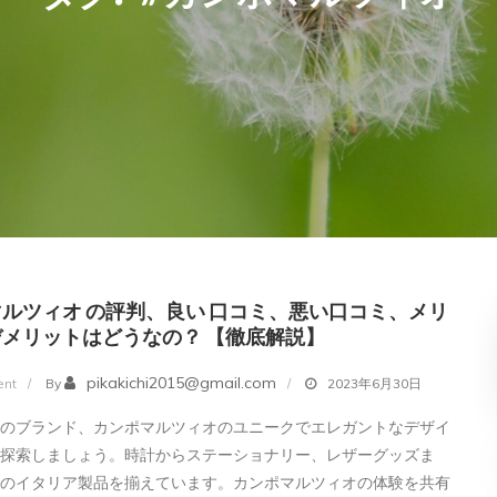
ルツィオ の評判、良い 口コミ、悪い口コミ、メリ
メリットはどうなの？ 【徹底解説】
on
pikakichi2015@gmail.com
nt
By
2023年6月30日
カ
発のブランド、カンポマルツィオのユニークでエレガントなデザイ
ン
を探索しましょう。時計からステーショナリー、レザーグッズま
ポ
級のイタリア製品を揃えています。カンポマルツィオの体験を共有