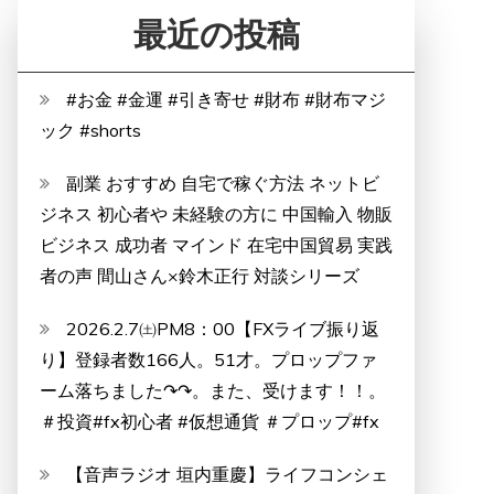
最近の投稿
#お金 #金運 #引き寄せ #財布 #財布マジ
ック #shorts
副業 おすすめ 自宅で稼ぐ方法 ネットビ
ジネス 初心者や 未経験の方に 中国輸入 物販
ビジネス 成功者 マインド 在宅中国貿易 実践
者の声 間山さん×鈴木正行 対談シリーズ
2026.2.7㈯PM8：00【FXライブ振り返
り】登録者数166人。51才。プロップファ
ーム落ちました↷↷。また、受けます！！。
＃投資#fx初心者 #仮想通貨 ＃プロップ#fx
【音声ラジオ 垣内重慶】ライフコンシェ