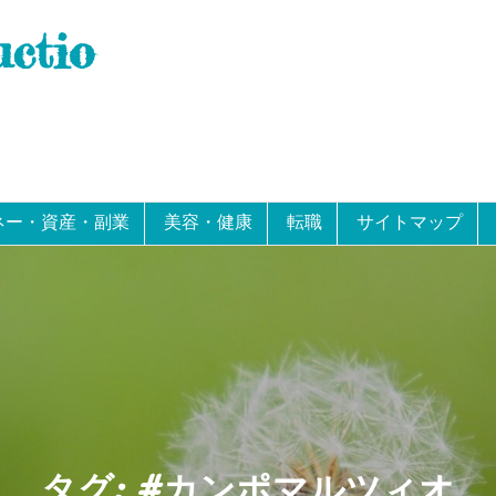
uctio
ネー・資産・副業
美容・健康
転職
サイトマップ
タグ:
#カンポマルツィオ