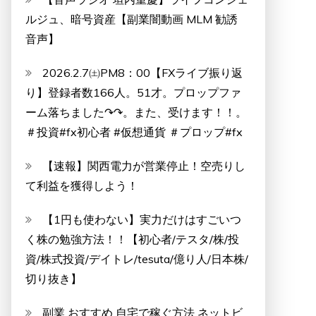
ルジュ、暗号資産【副業闇動画 MLM 勧誘
音声】
2026.2.7㈯PM8：00【FXライブ振り返
り】登録者数166人。51才。プロップファ
ーム落ちました↷↷。また、受けます！！。
＃投資#fx初心者 #仮想通貨 ＃プロップ#fx
【速報】関西電力が営業停止！空売りし
て利益を獲得しよう！
【1円も使わない】実力だけはすごいつ
く株の勉強方法！！【初心者/テスタ/株/投
資/株式投資/デイトレ/tesuta/億り人/日本株/
切り抜き】
副業 おすすめ 自宅で稼ぐ方法 ネットビ