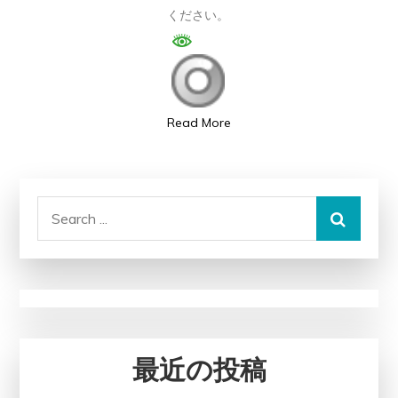
ください。
力
満
点！
い
す
Read More
み
の
プ
Search
レ
for:
イ
が
あ
な
た
最近の投稿
を
虜