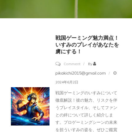
戦国ゲーミング魅力満点！
いすみのプレイがあなたを
虜にする！
on
Comment
By
戦
pikakichi2015@gmail.com
国
2024年6月2日
ゲ
戦国ゲーミングのいすみについて
ー
徹底解説！彼の魅力、リスクを伴
ミ
うプレイスタイル、そしてファン
ン
との絆について詳しく紹介しま
グ
す。プロゲーミングシーンの未来
を担ういすみの姿を、ぜひご鑑賞
魅