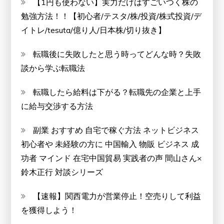
【1円も使わない】実力だけはすごいつく株の
勉強方法！！【初心者/テスタ/株/投資/株式投資/デ
イトレ/tesuta/億り人/日本株/切り抜き】
転職後に失敗したと思う時ってどんな時？失敗
談から学ぶ転職法
転職したら給料は下がる？転職先の企業と上手
に給与交渉する方法
副業 おすすめ 自宅で稼ぐ方法 ネットビジネス
初心者や 未経験の方に 中国輸入 物販 ビジネス 成
功者 マインド 在宅中国貿易 実践者の声 間山さん×
鈴木正行 対談シリーズ
【速報】関西電力が営業停止！空売りして利益
を獲得しよう！