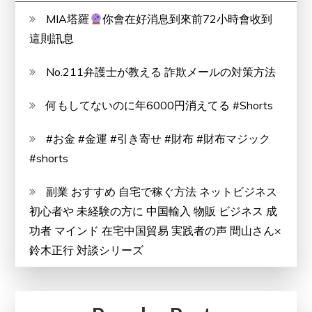
に
MIA塔羅
你會在好消息到來前72小時會收到
す
這則訊息
る！
No.211弁護士が教える 詐欺メールの対策方法
何もしてないのに年6000円消えてる #Shorts
#お金 #金運 #引き寄せ #財布 #財布マジック
#shorts
副業 おすすめ 自宅で稼ぐ方法 ネットビジネス
初心者や 未経験の方に 中国輸入 物販 ビジネス 成
功者 マインド 在宅中国貿易 実践者の声 間山さん×
鈴木正行 対談シリーズ