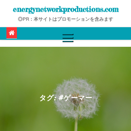
Skip
energynetworkproductions.com
to
◎PR：本サイトはプロモーションを含みます
content
タグ:
#ゲーマー