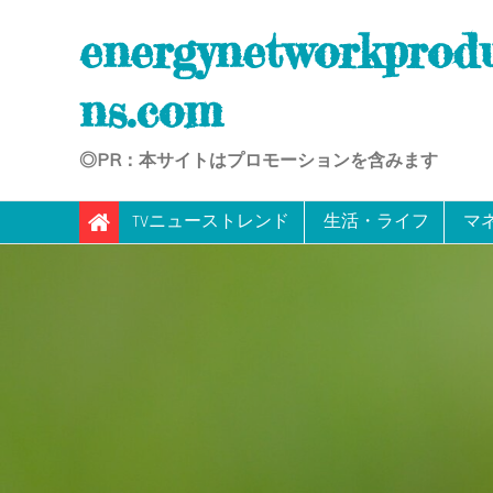
Skip
energynetworkprod
to
content
ns.com
◎PR：本サイトはプロモーションを含みます
TVニューストレンド
生活・ライフ
マ