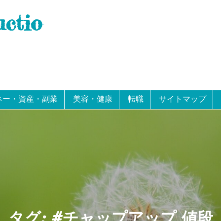
uctio
ネー・資産・副業
美容・健康
転職
サイトマップ
タグ:
#チャップアップ 値段