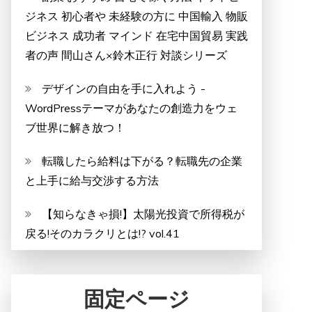
ジネス 初心者や 未経験の方に 中国輸入 物販
ビジネス 成功者 マインド 在宅中国貿易 実践
者の声 間山さん×鈴木正行 対談シリーズ
デザインの自由を手に入れよう -
WordPressテーマがあなたの創造力をウェ
ブ世界に解き放つ！
転職したら給料は下がる？転職先の企業
と上手に給与交渉する方法
【知らなきゃ損!】太陽光投資で所得税が
戻る!そのカラクリとは!? vol.41
固定ページ