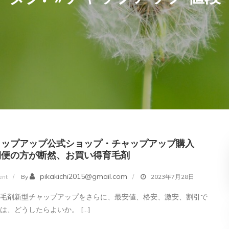
ャップアップ公式ショップ・チャップアップ購入
期便の方が断然、お買い得育毛剤
on
pikakichi2015@gmail.com
nt
By
2023年7月28日
新
育毛剤新型チャップアップをさらに、最安値、格安、激安、割引で
型
は、どうしたらよいか。 […]
チ