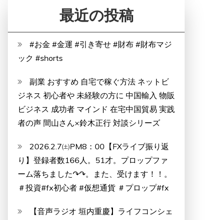
最近の投稿
#お金 #金運 #引き寄せ #財布 #財布マジ
ック #shorts
副業 おすすめ 自宅で稼ぐ方法 ネットビ
ジネス 初心者や 未経験の方に 中国輸入 物販
ビジネス 成功者 マインド 在宅中国貿易 実践
者の声 間山さん×鈴木正行 対談シリーズ
2026.2.7㈯PM8：00【FXライブ振り返
り】登録者数166人。51才。プロップファ
ーム落ちました↷↷。また、受けます！！。
＃投資#fx初心者 #仮想通貨 ＃プロップ#fx
【音声ラジオ 垣内重慶】ライフコンシェ