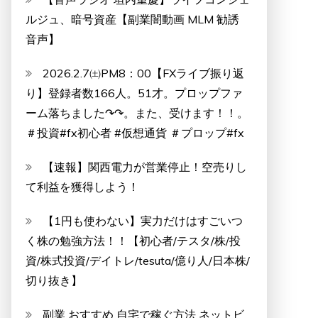
ルジュ、暗号資産【副業闇動画 MLM 勧誘
音声】
2026.2.7㈯PM8：00【FXライブ振り返
り】登録者数166人。51才。プロップファ
ーム落ちました↷↷。また、受けます！！。
＃投資#fx初心者 #仮想通貨 ＃プロップ#fx
【速報】関西電力が営業停止！空売りし
て利益を獲得しよう！
【1円も使わない】実力だけはすごいつ
く株の勉強方法！！【初心者/テスタ/株/投
資/株式投資/デイトレ/tesuta/億り人/日本株/
切り抜き】
副業 おすすめ 自宅で稼ぐ方法 ネットビ