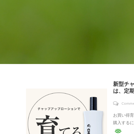
新型チ
は、定
Comme
お買い得
購入するに