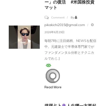
ー」の復活 #米国株投資
#
い
マット
暗
て！
号
2026
on
Comment
By
資
年
[プ
pikakichi2015@gmail.com
産
後
ロ
2026年6月29日
半
は
毎朝7時に注目銘柄、NEWSを配信
を
資
中。元建築士で半導体専門家でが
左
金
ファンダメンタル分析とテクニカ
右
を
ルでわ […]
す
移
る
動]
超
テ
重
ッ
Read More
要
ク
な
株
2
終
塔羅占卜
人生哪一方要起