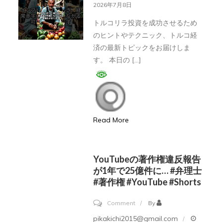
ル
2026年7月8日
権
コ
トルコリラ投資を成功させるため
#Shorts
に
のヒントやテクニック、トルコ経
追
済の最新トピックをお届けしま
い
す。 本日の […]
風
到
来！
海
Read More
外
投
資
YouTubeの著作権違反報告
家
が1年で25億件に… #弁理士
#著作権 #YouTube #Shorts
が
見
on
Comment
By
る“危
YouTube
pikakichi2015@gmail.com