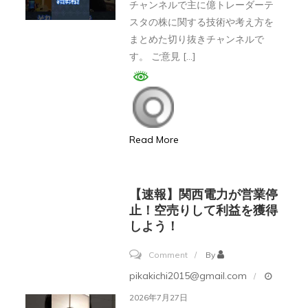
チャンネルで主に億トレーダーテ
潜
使
スタの株に関する技術や考え方を
在
わ
まとめた切り抜きチャンネルで
意
な
す。 ご意見 […]
識
い】
#
実
量
力
子
だ
Read More
力
け
学
は
#
す
【速報】関西電力が営業停
マ
ご
止！空売りして利益を獲得
イ
しよう！
い
ン
つ
on
Comment
By
ド
く
【速
コ
pikakichi2015@gmail.com
株
報】
ー
2026年7月27日
の