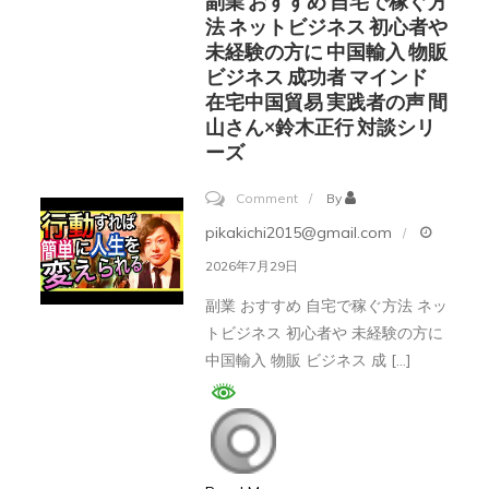
副業 おすすめ 自宅で稼ぐ方
#
法 ネットビジネス 初心者や
財
未経験の方に 中国輸入 物販
ビジネス 成功者 マインド
布
在宅中国貿易 実践者の声 間
#
山さん×鈴木正行 対談シリ
財
ーズ
布
on
マ
Comment
By
副
ジ
pikakichi2015@gmail.com
業
ッ
2026年7月29日
お
ク
副業 おすすめ 自宅で稼ぐ方法 ネッ
す
#shorts
トビジネス 初心者や 未経験の方に
す
中国輸入 物販 ビジネス 成 […]
め
自
宅
で