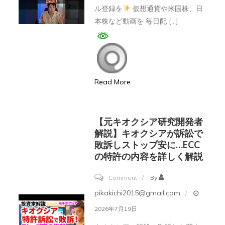
シ
昌
ル登録を
仮想通貨や米国株、日
ア
聰
本株など動画を 毎日配 […]
株、
弁
天
護
才
士
フ
イ
Read More
ァ
ン
ン
タ
ド
ビ
【元キオクシア研究開発者
｢全
解説】キオクシアが訴訟で
ュ
売
敗訴しストップ安に…ECC
ー
の特許の内容を詳しく解説
却｣
3/3【切
が
抜】
on
Comment
By
恐
【元
pikakichi2015@gmail.com
怖
キ
2026年7月19日
の
オ