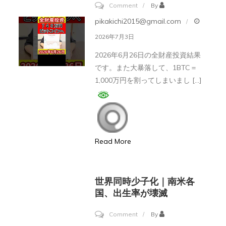
ァ
on
Comment
By
ン
【大
pikakichi2015@gmail.com
ド
暴
2026年7月3日
を
落
2026年6月26日の全財産投資結果
組
の
です。また大暴落して、1BTC＝
成
夜】
1,000万円を割ってしまいまし […]
し
仮
ま
想
す
通
#shorts
貨
Read More
ビ
ッ
ト
世界同時少子化｜南米各
コ
国、出生率が壊滅
イ
on
Comment
By
ン