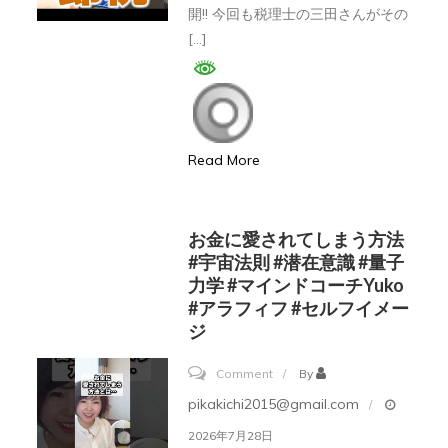
ゃ
す！！。
声
開!! 今回も税理士の三田さんがその
資
損!】
＃
[…]
間
産
太
投
山
【副
陽
資
さ
業
光
#fx
ん
闇
投
初
×
動
Read More
資
心
鈴
画
で
者
木
MLM
所
#
お金に愛されてしまう方法
正
勧
得
#宇宙法則 #潜在意識 #量子
仮
行
誘
力学 #マインドコーチyuko
税
想
対
音
#アラフィフ #セルフイメー
が
通
談
声】
ジ
戻
貨
シ
る!
on
＃
Comment
By
リ
そ
お
プ
pikakichi2015@gmail.com
ー
の
金
ロ
ズ
2026年7月28日