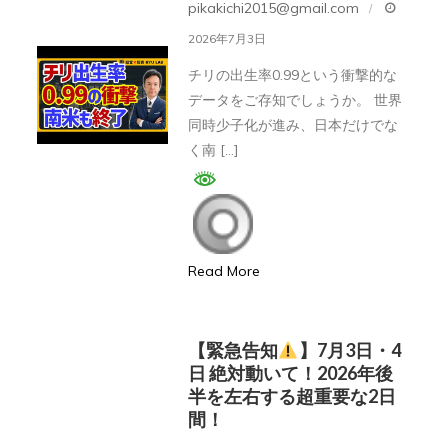
世
pikakichi2015@gmail.com
に
界
全
2026年7月3日
同
財
チリの出生率0.99という衝撃的な
時
産
データをご存知でしょうか。 世界
少
746
同時少子化が進み、日本だけでな
子
く南 […]
万
化
円
｜
を
南
投
米
資
Read More
各
し
国、
た
出
営
【緊急告知
】7月3日・4
生
日 絶対動いて！2026年後
業
半を左右する超重要な2日
率
39
間！
が
歳