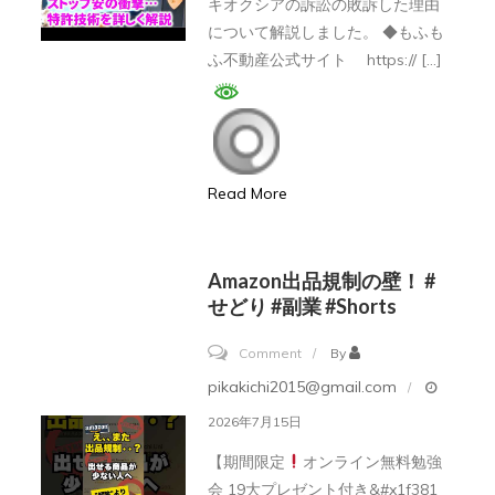
キオクシアの訴訟の敗訴した理由
理
ク
について解説しました。 ◆もふも
由…
シ
ふ不動産公式サイト https:// […]
ア
研
究
開
Read More
発
者
解
Amazon出品規制の壁！ #
説】
せどり #副業 #shorts
キ
on
Comment
By
オ
Amazon
pikakichi2015@gmail.com
ク
出
シ
2026年7月15日
品
ア
【期間限定
オンライン無料勉強
規
が
会 19大プレゼント付き&#x1f381