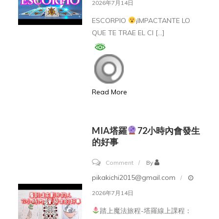
2026年7月14日
「コ
¡IMPACTANTE
ESCORPIO
¡IMPACTANTE LO
ン
LO
QUE TE TRAE EL CI […]
チ
QUE
ネ
TE
ン
TRAE
タ
EL
Read More
ル・
CIELO!
ダ
ラ
¡TU
MIA塔羅
72小時內會發生
ー」
FORTUNA
的好事
と
SE
は？
on
Comment
By
DESATA
MIA
Y
pikakichi2015@gmail.com
塔
TODO
2026年7月14日
羅
CAMBIA!
踏上魔法旅程-塔羅線上課程：