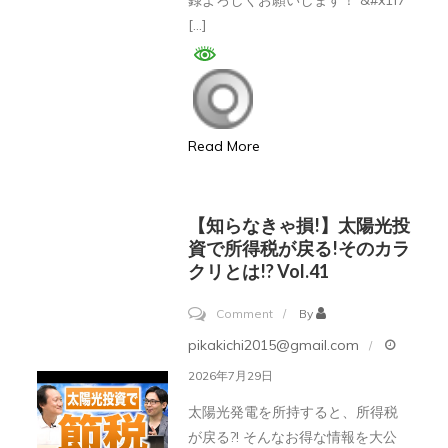
録よろしくお願いします！ &#x1f7
プ
功
垣
[…]
フ
者
内
ァ
マ
重
ー
イ
慶】
ム
ン
ラ
Read More
落
ド
イ
ち
在
フ
ま
宅
コ
【知らなきゃ損!】太陽光投
し
中
ン
資で所得税が戻る!そのカラ
た
国
クリとは!? Vol.41
シ
↷↷。
貿
ェ
on
Comment
By
ま
易
ル
【知
pikakichi2015@gmail.com
た、
実
ジ
ら
受
2026年7月29日
践
ュ、
な
け
者
暗
太陽光発電を所持すると、所得税
き
ま
の
が戻る?! そんなお得な情報を大公
号