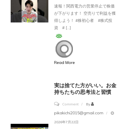
関
チ
勉
速報！関西電力の営業停止で株価
西
yuko
が下がります！ 空売りで利益を獲
強
電
#
得しよう！ #株初心者 #株式投
方
力
ア
資 # […]
法！！
が
ラ
【初
営
フ
心
業
ィ
者/
停
フ
テ
Read More
止！
#
ス
空
セ
タ/
売
ル
実は捨てた方がいい。お金
株/
り
持ちたちの思考法と習慣
フ
投
し
イ
資/
on
Comment
By
て
メ
株
実
pikakichi2015@gmail.com
利
ー
式
は
2026年7月22日
益
ジ
投
捨