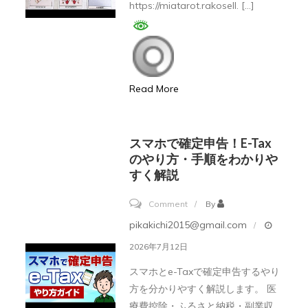
https://miatarot.rakosell. […]
72
小
時
內
Read More
會
發
生
スマホで確定申告！e-Tax
的
のやり方・手順をわかりや
好
すく解説
事
on
Comment
By
ス
pikakichi2015@gmail.com
マ
2026年7月12日
ホ
スマホとe-Taxで確定申告するやり
で
方を分かりやすく解説します。 医
確
療費控除・ふるさと納税・副業収