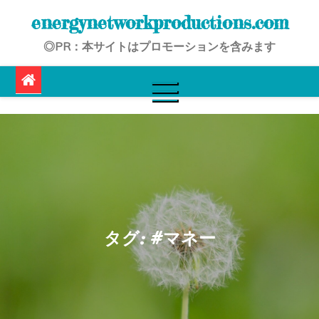
Skip
energynetworkproductions.com
to
◎PR：本サイトはプロモーションを含みます
content
タグ:
#マネー