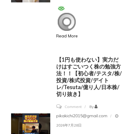
カ
に
ッ
ラ
愛
プ
ク
さ
#fx
リ
れ
と
Read More
て
は!?
し
vol.41
ま
【1円も使わない】実力だ
う
けはすごいつく株の勉強方
方
法！！【初心者/テスタ/株/
法
投資/株式投資/デイト
レ/tesuta/億り人/日本株/
#
切り抜き】
宇
宙
on
Comment
By
法
【1
pikakichi2015@gmail.com
則
円
2026年7月28日
#
も