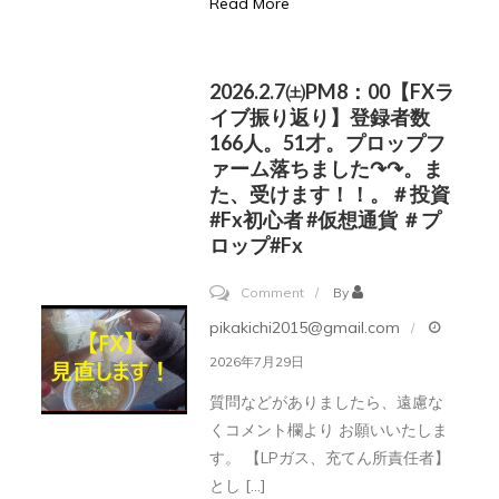
Read More
稼
ぐ
方
2026.2.7㈯PM8：00【FXラ
法
イブ振り返り】登録者数
ネ
166人。51才。プロップフ
ァーム落ちました↷↷。ま
ッ
た、受けます！！。＃投資
ト
#fx初心者 #仮想通貨 ＃プ
ビ
ロップ#fx
ジ
on
Comment
By
ネ
2026.2.7
ス
pikakichi2015@gmail.com
㈯
初
2026年7月29日
PM8：
心
質問などがありましたら、遠慮な
00【FX
者
くコメント欄より お願いいたしま
ラ
や
す。 【LPガス、充てん所責任者】
イ
未
とし […]