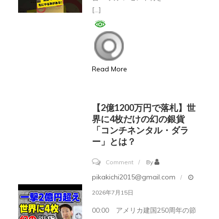
制
訴
[…]
の
訟
壁！
で
#
敗
せ
訴
Read More
ど
し
り
ス
#
ト
【2億1200万円で落札】世
副
界に4枚だけの幻の銀貨
ッ
業
「コンチネンタル・ダラ
プ
ー」とは？
#shorts
安
に…
on
Comment
By
ECC
【2
pikakichi2015@gmail.com
の
億
2026年7月15日
特
1200
00:00 アメリカ建国250周年の節
許
万