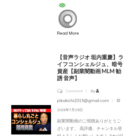
ブ
経
振
験
り
の
返
方
Read More
り】
に
登
中
録
国
【音声ラジオ 垣内重慶】ラ
者
イフコンシェルジュ、暗号
輸
資産【副業闇動画 MLM 勧
数
入
誘 音声】
166
物
人。
販
on
Comment
By
51
ビ
【音
pikakichi2015@gmail.com
才。
ジ
声
2026年7月29日
プ
ネ
ラ
副業闇動画のご視聴ありがとうご
ロ
ス
ジ
ざいます。 高評価、チャンネル登
ッ
成
オ