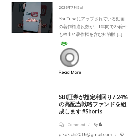
険
の
2026年7月8日
度”が
著
急
YouTubeにアップされている動画
作
の著作権違反数が、1年間で25億件
低
権
も検出!? 著作権を含む知的財 […]
下…
違
リ
反
ラ
報
反
告
転
Read More
が
の
1
サ
年
SBI証券が想定利回り7.24%
イ
で
の高配当戦略ファンドを組
ン
25
成します #shorts
か？
億
#shorts#
on
Comment
By
件
ト
SBI
pikakichi2015@gmail.com
に…