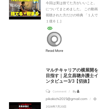
を
今回は実は捨てた方がいいこと。
資/
て
獲
についてまとめました。 この動画
デ
た
視聴された方だけの特典 「１人で
得
イ
方
１億６ […]
し
ト
が
よ
レ/tesuta/
い
う！
億
い。
り
お
Read More
人/
金
日
持
本
ち
マルチキャリアの横展開を
株/
た
目指す｜足立昌聰弁護士イ
切
ンタビュー3/3【切抜】
ち
り
の
on
Comment
By
抜
思
マ
pikakichi2015@gmail.com
き】
考
ル
2026年7月20日
法