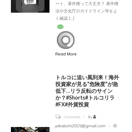
ート、著作権って大丈夫？ 著作権
著
徹
ー
法や文化庁のガイドライン等をよ
作
底
ト
く確認 […]
権
解
っ
#Shorts
説
て
著
作
Read More
権
大
丈
トルコに追い風到来！海外
夫!?
投資家が見る“危険度”が急
低下…リラ反転のサイン
#
か？#shorts#トルコリラ
特
#FX#外貨投資
許
#
on
Comment
By
著
ト
pikakichi2015@gmail.com
作