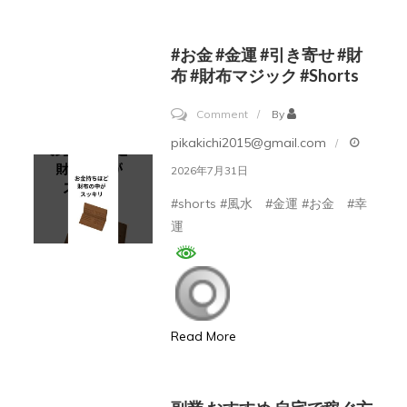
円
消
#お金 #金運 #引き寄せ #財
え
布 #財布マジック #shorts
て
on
Comment
By
る
#
pikakichi2015@gmail.com
#Shorts
お
2026年7月31日
金
#shorts #風水 #金運 #お金 #幸
#
運
金
運
#
引
Read More
き
寄
せ