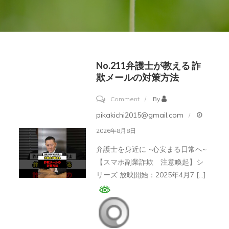
No.211弁護士が教える 詐
欺メールの対策方法
on
Comment
By
No.211
pikakichi2015@gmail.com
弁
2026年8月8日
護
弁護士を身近に ~心安まる日常へ~
士
【スマホ副業詐欺 注意喚起】シ
が
リーズ 放映開始：2025年4月7 […]
教
え
る
詐