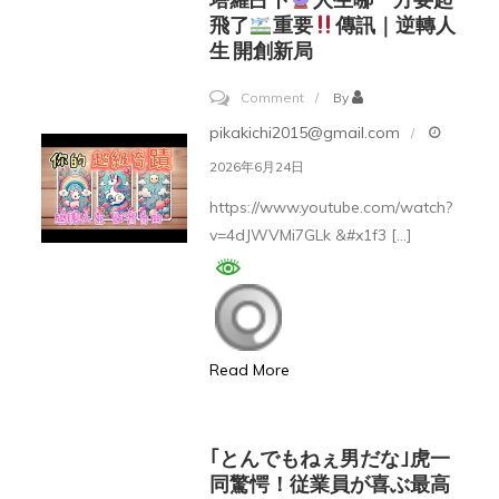
日
焉
飛了
重要
傳訊｜逆轉人
間！
生 開創新局
か？
ゴ
on
Comment
By
ー
塔
pikakichi2015@gmail.com
ル
羅
2026年6月24日
ド
占
マ
https://www.youtube.com/watch?
卜
v=4dJWVMi7GLk &#x1f3 […]
ン
が
人
注
生
目
哪
す
Read More
一
る
方
「重
要
｢とんでもねぇ男だな｣虎一
工・
起
同驚愕！従業員が喜ぶ最高
エ