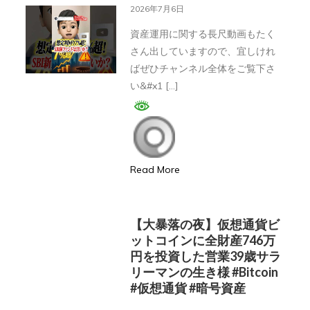
ル
証
2026年7月6日
#
コ
券
弁
資産運用に関する長尺動画もたく
リ
が
理
さん出していますので、宜しけれ
ラ
想
ばぜひチャンネル全体をご覧下さ
士
#FX#
定
い&#x1 […]
#
外
利
著
貨
回
作
投
り
権
資
7.24%
#YouTube
Read More
の
#Shorts
高
配
【大暴落の夜】仮想通貨ビ
当
ットコインに全財産746万
円を投資した営業39歳サラ
戦
リーマンの生き様 #bitcoin
略
#仮想通貨 #暗号資産
フ