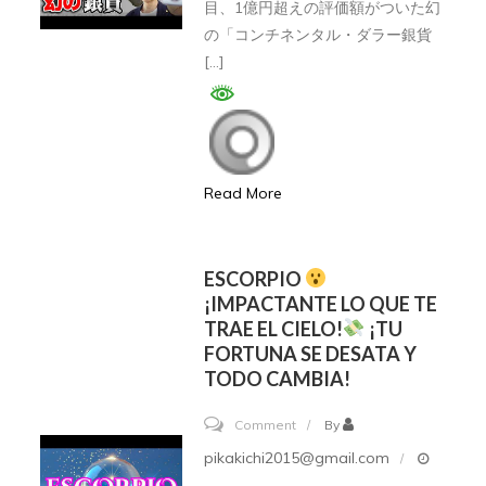
目、1億円超えの評価額がついた幻
の
円
の「コンチネンタル・ダラー銀貨
内
で
[…]
容
落
を
札】
詳
世
し
界
Read More
く
に
解
4
説
枚
ESCORPIO
だ
¡IMPACTANTE LO QUE TE
TRAE EL CIELO!
¡TU
け
FORTUNA SE DESATA Y
の
TODO CAMBIA!
幻
の
on
Comment
By
銀
ESCORPIO
pikakichi2015@gmail.com
貨