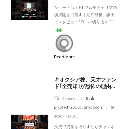
チ
と
ショート No. 51 マルチキャリアの
キ
横展開を目指す｜足立昌聰弁護士
習
ャ
インタビュー3/3 の切り抜き […]
慣
リ
ア
の
横
Read More
展
開
を
キオクシア株、天才ファン
目
ド｢全売却｣が恐怖の理由…
指
on
Comment
By
す
キ
pikakichi2015@gmail.com
｜
オ
足
2026年7月19日
ク
立
​投資で資産を増やすならチャンネ