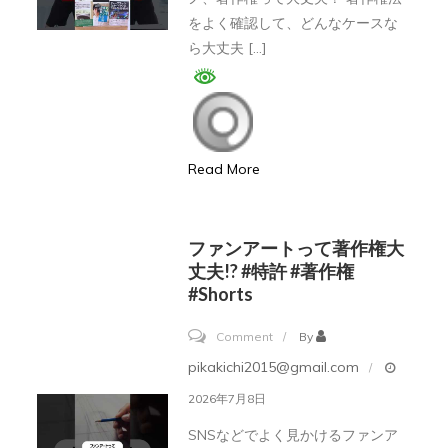
ト
をよく確認して、どんなケースな
確
ピ
ら大丈夫 […]
実
ア
に
ノ
稼
っ
ぐ
て
た
Read More
著
め
作
の
権
ファンアートって著作権大
10
大
丈夫!? #特許 #著作権
個
#Shorts
丈
の
夫!?
ポ
on
Comment
By
#
イ
フ
pikakichi2015@gmail.com
特
ン
ァ
2026年7月8日
許
ト
ン
#
SNSなどでよく見かけるファンア
を
ア