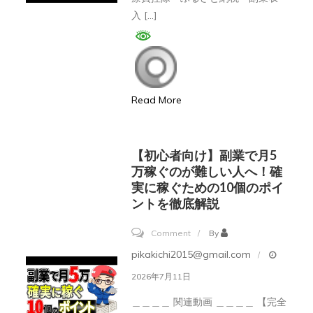
定
入 […]
申
告！
e-
Tax
Read More
の
や
り
【初心者向け】副業で月5
方・
万稼ぐのが難しい人へ！確
実に稼ぐための10個のポイ
手
ントを徹底解説
順
を
on
Comment
By
わ
【初
pikakichi2015@gmail.com
か
心
2026年7月11日
り
者
＿＿＿＿ 関連動画 ＿＿＿＿ 【完全
や
向