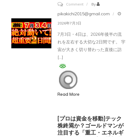
壊
サ
on
Comment
By
滅
ラ
【緊
pikakichi2015@gmail.com
リ
急
2026年7月3日
ー
告
7月3日・4日は、2026年後半の流
マ
知
れを左右する大切な2日間です。 宇
ン
宙が大きく切り替わった直後に訪
の
】
[…]
生
7
き
月
様
3
#bitcoin
日・
Read More
#
4
仮
日
想
絶
[プロは資金を移動]テック
通
対
株終焉か？ゴールドマンが
貨
注目する「重工・エネルギ
動