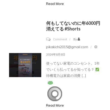
Read More
欺
メ
ー
何もしてないのに年6000円
ル
消えてる #Shorts
の
on
Comment
By
対
何
pikakichi2015@gmail.com
策
も
方
2026年8月8日
し
法
使ってない家電のコンセント。1年
て
でいくら払ってるか知ってる？
な
待機電力は家庭の消費 […]
い
の
に
年
Read More
6000