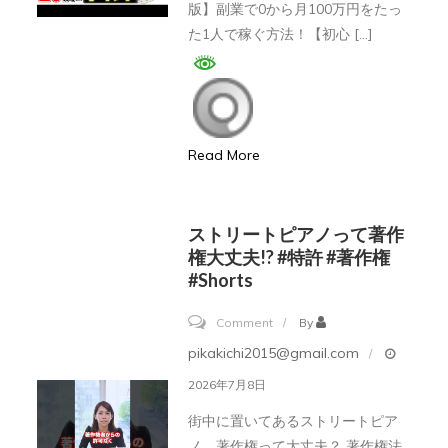
版】副業で0から月100万円をたっ
す
け】
た1人で稼ぐ方法！【初心 […]
く
副
解
業
説
で
月
Read More
5
万
稼
ストリートピアノって著作
ぐ
権大丈夫!? #特許 #著作権
の
#Shorts
が
on
Comment
By
難
ス
pikakichi2015@gmail.com
し
ト
2026年7月8日
い
リ
人
街中に置いてあるストリートピア
ー
へ！
ノ、著作権って大丈夫？ 著作権法