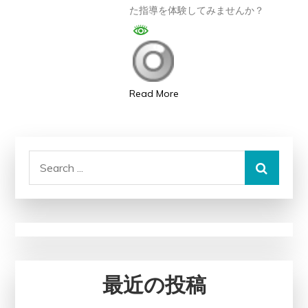
た指導を体験してみませんか？
ビ
ウ
ス
【徹
底
Read More
解
説】
評
Search
判、
for:
良
い
口
コ
ミ、
最近の投稿
悪
い