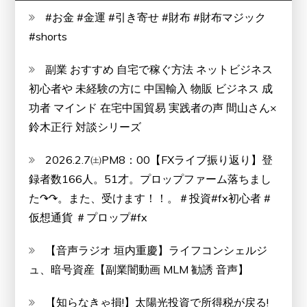
口
#お金 #金運 #引き寄せ #財布 #財布マジック
コ
#shorts
ミ、
メ
副業 おすすめ 自宅で稼ぐ方法 ネットビジネス
リ
初心者や 未経験の方に 中国輸入 物販 ビジネス 成
ッ
功者 マインド 在宅中国貿易 実践者の声 間山さん×
ト
鈴木正行 対談シリーズ
と
2026.2.7㈯PM8：00【FXライブ振り返り】登
デ
録者数166人。51才。プロップファーム落ちまし
メ
た↷↷。また、受けます！！。＃投資#fx初心者 #
リ
仮想通貨 ＃プロップ#fx
ッ
ト!!
【音声ラジオ 垣内重慶】ライフコンシェルジ
ュ、暗号資産【副業闇動画 MLM 勧誘 音声】
【知らなきゃ損!】太陽光投資で所得税が戻る!