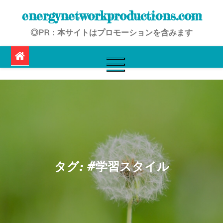
Skip
energynetworkproductions.com
to
◎PR：本サイトはプロモーションを含みます
content
タグ:
#学習スタイル