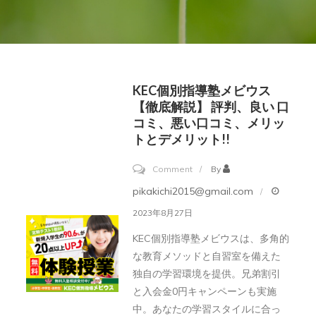
KEC個別指導塾メビウス
【徹底解説】 評判、良い 口
コミ、悪い口コミ、メリッ
トとデメリット!!
on
Comment
By
KEC
pikakichi2015@gmail.com
個
2023年8月27日
別
KEC個別指導塾メビウスは、多角的
指
な教育メソッドと自習室を備えた
導
独自の学習環境を提供。兄弟割引
塾
と入会金0円キャンペーンも実施
メ
中。あなたの学習スタイルに合っ