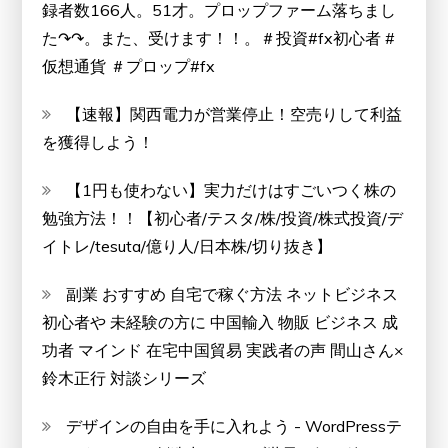
録者数166人。51才。プロップファーム落ちまし
た↷↷。また、受けます！！。＃投資#fx初心者 #
仮想通貨 ＃プロップ#fx
【速報】関西電力が営業停止！空売りして利益
を獲得しよう！
【1円も使わない】実力だけはすごいつく株の
勉強方法！！【初心者/テスタ/株/投資/株式投資/デ
イトレ/tesuta/億り人/日本株/切り抜き】
副業 おすすめ 自宅で稼ぐ方法 ネットビジネス
初心者や 未経験の方に 中国輸入 物販 ビジネス 成
功者 マインド 在宅中国貿易 実践者の声 間山さん×
鈴木正行 対談シリーズ
デザインの自由を手に入れよう - WordPressテ