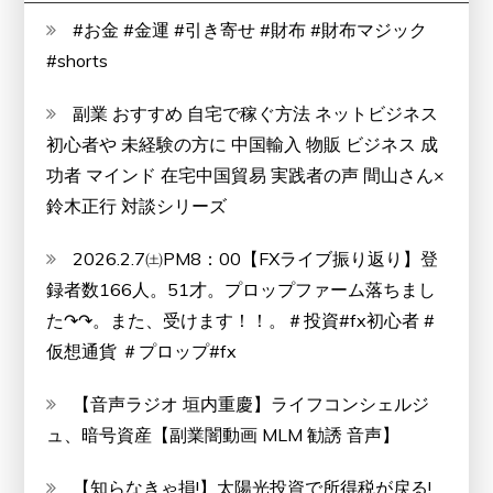
ュ
#お金 #金運 #引き寄せ #財布 #財布マジック
ー
#shorts
副業 おすすめ 自宅で稼ぐ方法 ネットビジネス
初心者や 未経験の方に 中国輸入 物販 ビジネス 成
功者 マインド 在宅中国貿易 実践者の声 間山さん×
鈴木正行 対談シリーズ
2026.2.7㈯PM8：00【FXライブ振り返り】登
録者数166人。51才。プロップファーム落ちまし
た↷↷。また、受けます！！。＃投資#fx初心者 #
仮想通貨 ＃プロップ#fx
【音声ラジオ 垣内重慶】ライフコンシェルジ
ュ、暗号資産【副業闇動画 MLM 勧誘 音声】
【知らなきゃ損!】太陽光投資で所得税が戻る!