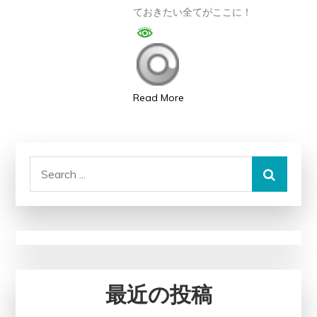
ておきたい全てがここに！
を
全
て
公
開！
Read More
音
や
冷
Search
却
for:
力
の
リ
ア
ル
最近の投稿
レ
ビ