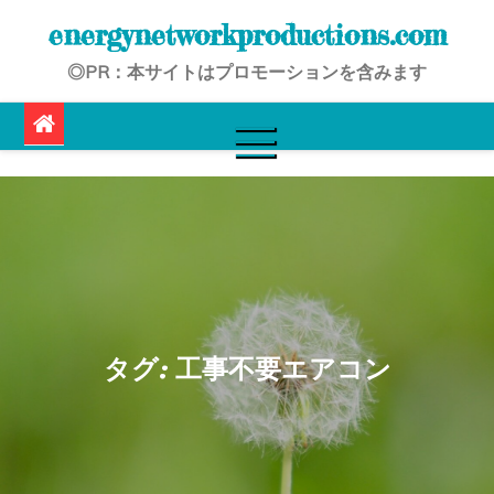
Skip
energynetworkproductions.com
to
◎PR：本サイトはプロモーションを含みます
content
タグ:
工事不要エアコン