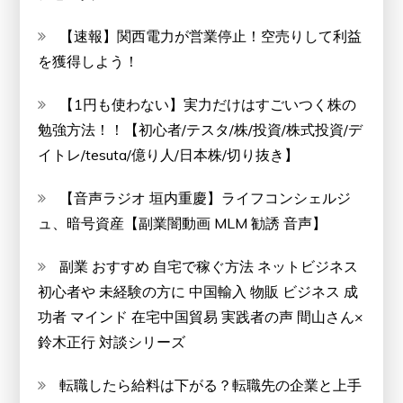
【速報】関西電力が営業停止！空売りして利益
を獲得しよう！
【1円も使わない】実力だけはすごいつく株の
勉強方法！！【初心者/テスタ/株/投資/株式投資/デ
イトレ/tesuta/億り人/日本株/切り抜き】
【音声ラジオ 垣内重慶】ライフコンシェルジ
ュ、暗号資産【副業闇動画 MLM 勧誘 音声】
副業 おすすめ 自宅で稼ぐ方法 ネットビジネス
初心者や 未経験の方に 中国輸入 物販 ビジネス 成
功者 マインド 在宅中国貿易 実践者の声 間山さん×
鈴木正行 対談シリーズ
転職したら給料は下がる？転職先の企業と上手