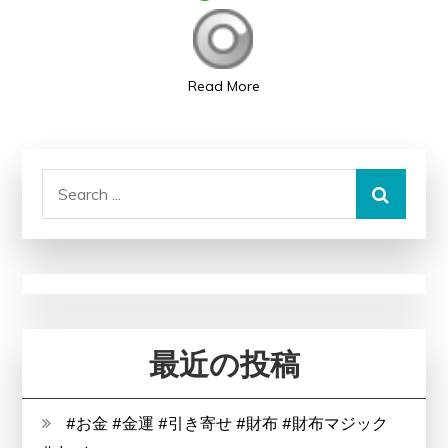
愛
と
感
Read More
謝
の
絆
Search
を
for:
深
め
る、
特
別
な
最近の投稿
一
日–
#お金 #金運 #引き寄せ #財布 #財布マジック
心