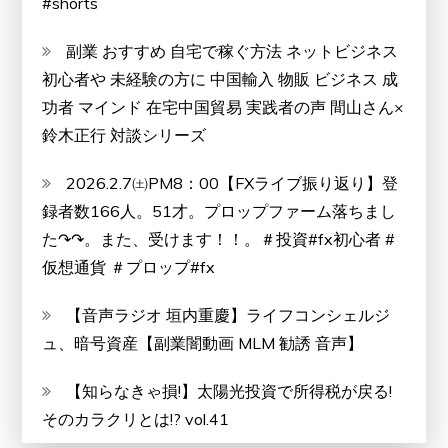
#shorts
を
込
副業 おすすめ 自宅で稼ぐ方法 ネットビジネス
め
初心者や 未経験の方に 中国輸入 物販 ビジネス 成
て、
功者 マインド 在宅中国貿易 実践者の声 間山さん×
あ
鈴木正行 対談シリーズ
り
2026.2.7㈯PM8：00【FXライブ振り返り】登
が
録者数166人。51才。プロップファーム落ちまし
と
た↷↷。また、受けます！！。＃投資#fx初心者 #
う
仮想通貨 ＃プロップ#fx
を
伝
【音声ラジオ 垣内重慶】ライフコンシェルジ
え
ュ、暗号資産【副業闇動画 MLM 勧誘 音声】
る
【知らなきゃ損!】太陽光投資で所得税が戻る!
そのカラクリとは!? vol.41