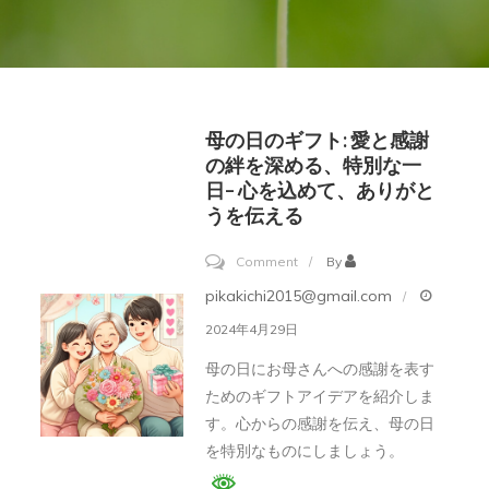
母の日のギフト: 愛と感謝
の絆を深める、特別な一
日– 心を込めて、ありがと
うを伝える
on
Comment
By
母
pikakichi2015@gmail.com
の
2024年4月29日
日
母の日にお母さんへの感謝を表す
の
ためのギフトアイデアを紹介しま
ギ
す。心からの感謝を伝え、母の日
フ
を特別なものにしましょう。
ト: