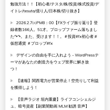
勉強方法！！【初心者/テスタ/株/投資/株式投資/デ
イトレ/tesuta/億り人/日本株/切り抜き】
2026.2.7㈯PM8：00【FXライブ振り返り】登
録者数166人。51才。プロップファーム落ちまし
た↷↷。また、受けます！！。＃投資#fx初心者 #
仮想通貨 ＃プロップ#fx
デザインの自由を手に入れよう - WordPressテ
ーマがあなたの創造力をウェブ世界に解き放
つ！
【速報】関西電力が営業停止！空売りして利益
を獲得しよう！
【音声ラジオ 垣内重慶】ライフコンシェルジ
ュ、暗号資産【副業闇動画 MLM 勧誘 音声】