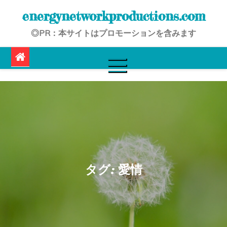
Skip
energynetworkproductions.com
to
◎PR：本サイトはプロモーションを含みます
content
タグ:
愛情