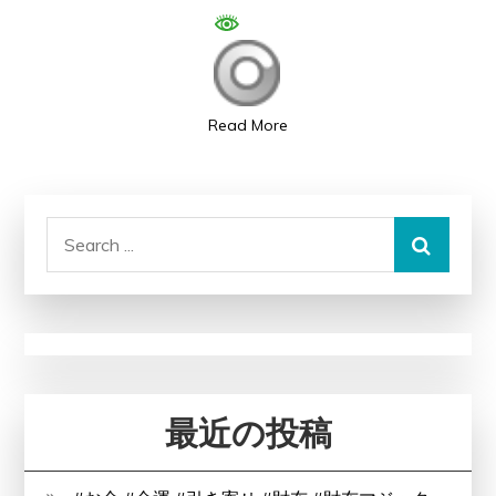
魂
と
西
洋
Read More
音
楽
の
Search
調
for:
和
を
紡
ぐ、
現
最近の投稿
代
の
音