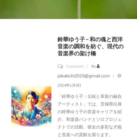
鈴華ゆう子 – 和の魂と西洋
音楽の調和を紡ぐ、現代の
音楽界の架け橋
on
Comment
By
鈴
pikakichi2015@gmail.com
華
2024年1月8日
ゆ
「鈴華ゆう子：伝統と革新の融合
う
アーティスト」では、茨城県出身
子
の鈴華ゆう子の音楽キャリアを紹
–
介。和楽器バンドとソロプロジェ
和
クトでの活動、彼女の多彩な才能
と音楽への貢献を探ります。
の