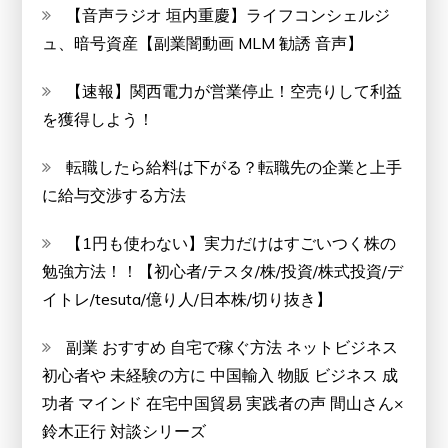
【音声ラジオ 垣内重慶】ライフコンシェルジ
ュ、暗号資産【副業闇動画 MLM 勧誘 音声】
【速報】関西電力が営業停止！空売りして利益
を獲得しよう！
転職したら給料は下がる？転職先の企業と上手
に給与交渉する方法
【1円も使わない】実力だけはすごいつく株の
勉強方法！！【初心者/テスタ/株/投資/株式投資/デ
イトレ/tesuta/億り人/日本株/切り抜き】
副業 おすすめ 自宅で稼ぐ方法 ネットビジネス
初心者や 未経験の方に 中国輸入 物販 ビジネス 成
功者 マインド 在宅中国貿易 実践者の声 間山さん×
鈴木正行 対談シリーズ