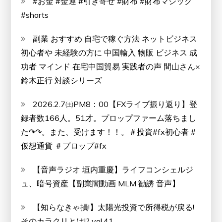
#お金 #金運 #引き寄せ #財布 #財布マジック
楽
#shorts
界
の
副業 おすすめ 自宅で稼ぐ方法 ネットビジネス
架
初心者や 未経験の方に 中国輸入 物販 ビジネス 成
け
功者 マインド 在宅中国貿易 実践者の声 間山さん×
橋
鈴木正行 対談シリーズ
2026.2.7㈯PM8：00【FXライブ振り返り】登
録者数166人。51才。プロップファーム落ちまし
た↷↷。また、受けます！！。＃投資#fx初心者 #
仮想通貨 ＃プロップ#fx
【音声ラジオ 垣内重慶】ライフコンシェルジ
ュ、暗号資産【副業闇動画 MLM 勧誘 音声】
【知らなきゃ損!】太陽光投資で所得税が戻る!
そのカラクリとは!? vol.41