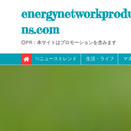
Skip
energynetworkprod
to
content
ns.com
◎PR：本サイトはプロモーションを含みます
TVニューストレンド
生活・ライフ
マ