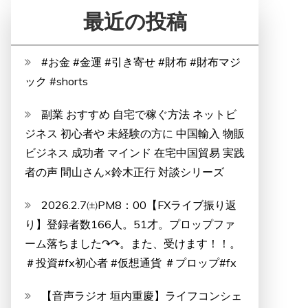
最近の投稿
#お金 #金運 #引き寄せ #財布 #財布マジ
ック #shorts
副業 おすすめ 自宅で稼ぐ方法 ネットビ
ジネス 初心者や 未経験の方に 中国輸入 物販
ビジネス 成功者 マインド 在宅中国貿易 実践
者の声 間山さん×鈴木正行 対談シリーズ
2026.2.7㈯PM8：00【FXライブ振り返
り】登録者数166人。51才。プロップファ
ーム落ちました↷↷。また、受けます！！。
＃投資#fx初心者 #仮想通貨 ＃プロップ#fx
【音声ラジオ 垣内重慶】ライフコンシェ