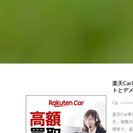
楽天Ca
トとデメ
Comme
楽天Car
す。複数
簡単で、