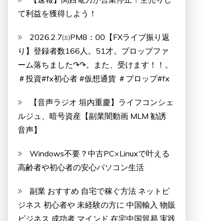
て利益を獲得しよう！
2026.2.7㈯PM8：00【FXライブ振り返
り】登録者数166人。51才。プロップファ
ーム落ちました↷↷。また、受けます！！。
＃投資#fx初心者 #仮想通貨 ＃プロップ#fx
【音声ラジオ 垣内重慶】ライフコンシェ
ルジュ、暗号資産【副業闇動画 MLM 勧誘
音声】
Windows不要？中古PC×Linuxで叶える
高齢者や初心者の安心パソコン生活
副業 おすすめ 自宅で稼ぐ方法 ネットビ
ジネス 初心者や 未経験の方に 中国輸入 物販
ビジネス 成功者 マインド 在宅中国貿易 実践