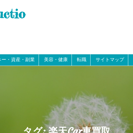
uctio
ネー・資産・副業
美容・健康
転職
サイトマップ
タグ:
楽天Car車買取