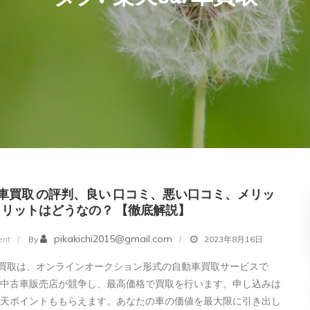
r車買取 の評判、良い 口コミ、悪い口コミ、メリッ
リットはどうなの？ 【徹底解説】
on
pikakichi2015@gmail.com
nt
By
2023年8月16日
楽
車買取は、オンラインオークション形式の自動車買取サービスで
天
の中古車販売店が競争し、最高価格で買取を行います。申し込みは
Car
楽天ポイントももらえます。あなたの車の価値を最大限に引き出し