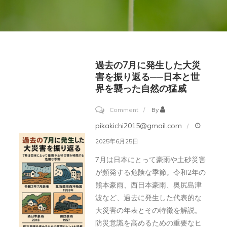
過去の7月に発生した大災
害を振り返る──日本と世
界を襲った自然の猛威
on
Comment
By
過
pikakichi2015@gmail.com
去
2025年6月25日
の
7月は日本にとって豪雨や土砂災害
7
が頻発する危険な季節。令和2年の
月
熊本豪雨、西日本豪雨、奥尻島津
に
波など、過去に発生した代表的な
発
大災害の年表とその特徴を解説。
防災意識を高めるための重要なヒ
生