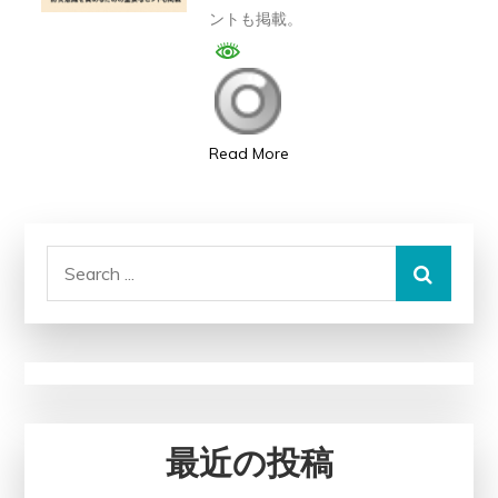
ントも掲載。
し
た
大
災
害
Read More
を
振
り
Search
返
for:
る
──
日
本
と
最近の投稿
世
界