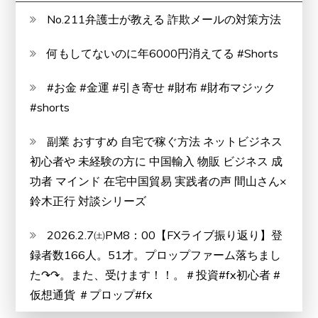
を
No.211弁護士が教える 詐欺メールの対策方法
襲
何もしてないのに年6000円消えてる #Shorts
っ
た
#お金 #金運 #引き寄せ #財布 #財布マジック
自
#shorts
然
の
副業 おすすめ 自宅で稼ぐ方法 ネットビジネス
猛
初心者や 未経験の方に 中国輸入 物販 ビジネス 成
威
功者 マインド 在宅中国貿易 実践者の声 間山さん×
鈴木正行 対談シリーズ
2026.2.7㈯PM8：00【FXライブ振り返り】登
録者数166人。51才。プロップファーム落ちまし
た↷↷。また、受けます！！。＃投資#fx初心者 #
仮想通貨 ＃プロップ#fx