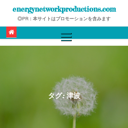
Skip
energynetworkproductions.com
to
◎PR：本サイトはプロモーションを含みます
content
タグ:
津波