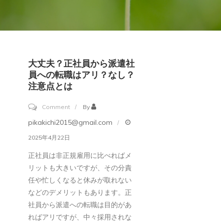
大丈夫？正社員から派遣社
員への転職はアリ？なし？
注意点とは
on
Comment
By
大
pikakichi2015@gmail.com
丈
2025年4月22日
夫？
正社員は非正規雇用に比べればメ
正
リットも大きいですが、その分責
社
任や忙しくなると休みが取れない
員
などのデメリットもあります。正
か
社員から派遣への転職は目的があ
ればアリですが、中々採用されな
ら