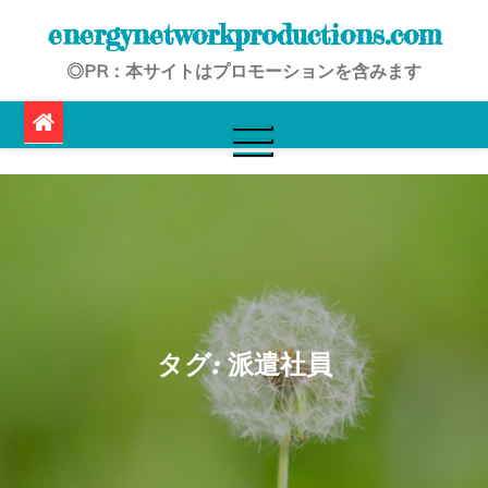
Skip
energynetworkproductions.com
to
◎PR：本サイトはプロモーションを含みます
content
タグ:
派遣社員