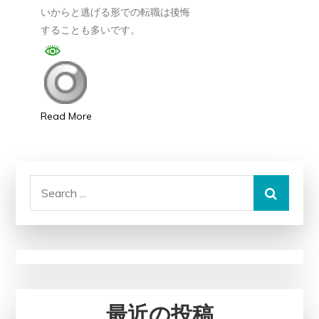
いからと逃げる形での転職は後悔
派
することも多いです。
遣
社
員
へ
の
Read More
転
職
は
Search
ア
for:
リ？
な
し？
注
意
最近の投稿
点