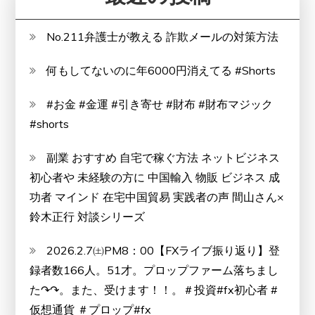
と
は
No.211弁護士が教える 詐欺メールの対策方法
何もしてないのに年6000円消えてる #Shorts
#お金 #金運 #引き寄せ #財布 #財布マジック
#shorts
副業 おすすめ 自宅で稼ぐ方法 ネットビジネス
初心者や 未経験の方に 中国輸入 物販 ビジネス 成
功者 マインド 在宅中国貿易 実践者の声 間山さん×
鈴木正行 対談シリーズ
2026.2.7㈯PM8：00【FXライブ振り返り】登
録者数166人。51才。プロップファーム落ちまし
た↷↷。また、受けます！！。＃投資#fx初心者 #
仮想通貨 ＃プロップ#fx