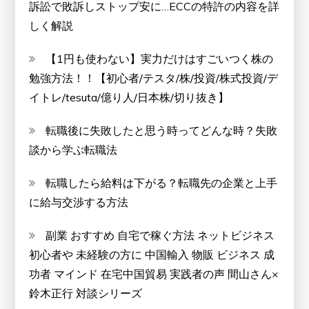
訴訟で敗訴しストップ安に…ECCの特許の内容を詳
しく解説
【1円も使わない】実力だけはすごいつく株の
勉強方法！！【初心者/テスタ/株/投資/株式投資/デ
イトレ/tesuta/億り人/日本株/切り抜き】
転職後に失敗したと思う時ってどんな時？失敗
談から学ぶ転職法
転職したら給料は下がる？転職先の企業と上手
に給与交渉する方法
副業 おすすめ 自宅で稼ぐ方法 ネットビジネス
初心者や 未経験の方に 中国輸入 物販 ビジネス 成
功者 マインド 在宅中国貿易 実践者の声 間山さん×
鈴木正行 対談シリーズ