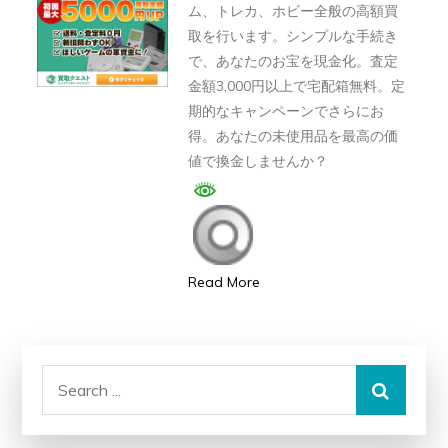
ム、トレカ、ホビー全般の高額買
ス
取を行います。シンプルな手続き
ト
で、あなたのお宝を現金化。査定
の
金額3,000円以上で宅配箱無料。定
期的なキャンペーンでさらにお
評
得。あなたの未使用品を最高の価
判、
値で換金しませんか？
良
い
口
コ
ミ、
Read More
悪
い
口
Search
コ
for:
ミ、
メ