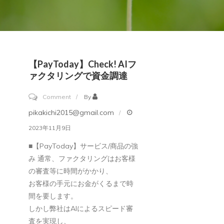
【PayToday】check! AIフ
ァクタリングで資金調達
on
Comment
By
【PayToday】
pikakichi2015@gmail.com
check!
2023年11月9日
AI
■【PayToday】サービス/商品の強
フ
み
通常、ファクタリングはお客様
ァ
の審査等に時間がかかり、
ク
お客様の手元にお金がくるまで時
タ
間を要します。
しかし弊社はAIによるスピード審
リ
査を実現し、
ン