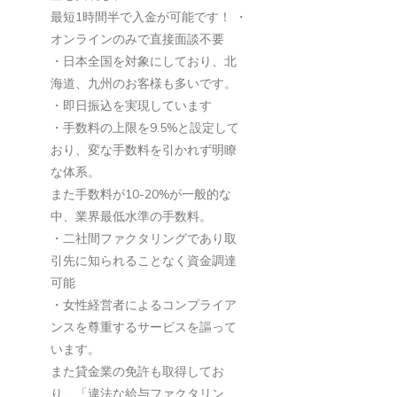
最短1時間半で入金が可能です！
・
グ
オンラインのみで直接面談不要
で
・日本全国を対象にしており、北
資
海道、九州のお客様も多いです。
金
・即日振込を実現しています
調
・手数料の上限を9.5%と設定して
達
おり、変な手数料を引かれず明瞭
な体系。
また手数料が10-20%が一般的な
中、業界最低水準の手数料。
・二社間ファクタリングであり取
引先に知られることなく資金調達
可能
・女性経営者によるコンプライア
ンスを尊重するサービスを謳って
います。
また貸金業の免許も取得してお
り、「違法な給与ファクタリン