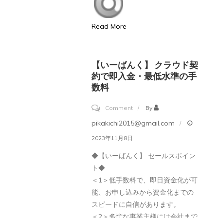
の
悩
Read More
み
を
【いーばんく】 クラウド契
1
約で即入金・最低水準の手
分
数料
で
も
on
Comment
By
早
【い
pikakichi2015@gmail.com
く
ー
2023年11月8日
ス
ば
◆【いーばんく】 セールスポイン
ピ
ん
ト◆
ー
く】
＜1＞低手数料で、即日資金化が可
ド
ク
能、お申し込みから資金化までの
解
ラ
スピードに自信があります。
決!
＜2＞多忙な事業主様には会社まで
ウ