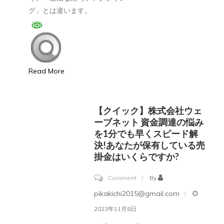
グ」とは違います。
Read More
【クイック】株式会社ウェ
ーブネット 資金調達の悩み
を1分でも早くスピード解
決!あなたが保有している売
掛金はいくらですか?
on
Comment
By
【ク
pikakichi2015@gmail.com
イ
2023年11月8日
ッ