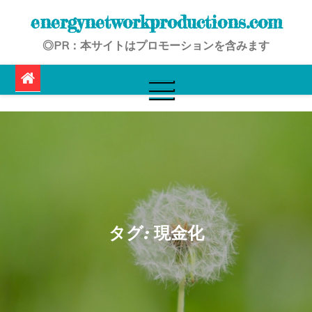
Skip
energynetworkproductions.com
to
◎PR：本サイトはプロモーションを含みます
content
タグ:
現金化