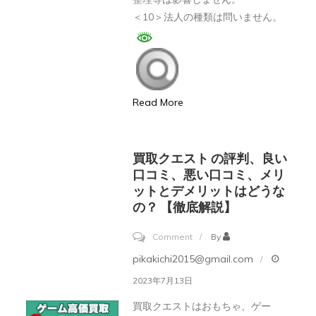
ら
＜10＞法人の種類は問いません。
で
す
か?
Read More
買取クエスト の評判、良い
口コミ、悪い口コミ、メリ
ットとデメリットはどうな
の？ 【徹底解説】
on
Comment
By
買
pikakichi2015@gmail.com
取
2023年7月13日
ク
買取クエストはおもちゃ、ゲー
エ