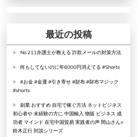
リ
ッ
ト
最近の投稿
と
デ
メ
No.211弁護士が教える 詐欺メールの対策方法
リ
何もしてないのに年6000円消えてる #Shorts
ッ
ト
#お金 #金運 #引き寄せ #財布 #財布マジック
は
#shorts
ど
う
副業 おすすめ 自宅で稼ぐ方法 ネットビジネス
な
初心者や 未経験の方に 中国輸入 物販 ビジネス 成
の？
功者 マインド 在宅中国貿易 実践者の声 間山さん×
【徹
鈴木正行 対談シリーズ
底