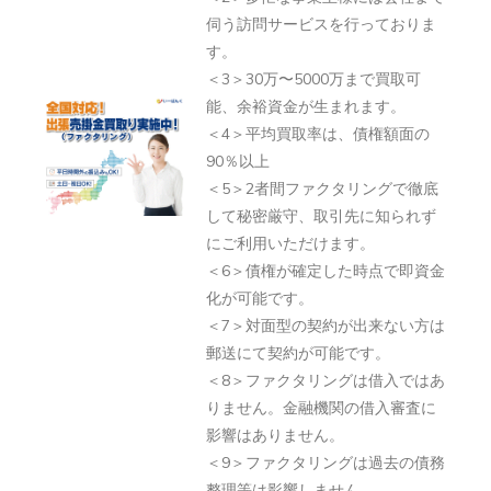
あ
伺う訪問サービスを行っておりま
ド
す。
な
契
＜3＞30万〜5000万まで買取可
た
約
能、余裕資金が生まれます。
が
で
＜4＞平均買取率は、債権額面の
保
即
90％以上
有
入
＜5＞2者間ファクタリングで徹底
し
金・
して秘密厳守、取引先に知られず
て
最
にご利用いただけます。
い
＜6＞債権が確定した時点で即資金
低
る
化が可能です。
水
＜7＞対面型の契約が出来ない方は
売
準
郵送にて契約が可能です。
掛
の
＜8＞ファクタリングは借入ではあ
金
手
りません。金融機関の借入審査に
は
数
影響はありません。
い
料
＜9＞ファクタリングは過去の債務
く
整理等は影響しません。