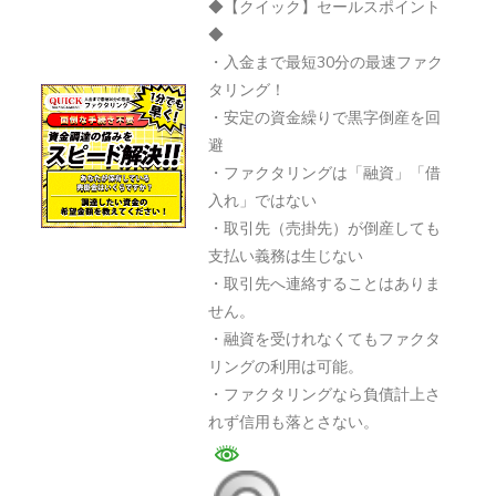
◆【クイック】セールスポイント
ク】
◆
株
・入金まで最短30分の最速ファク
式
タリング！
会
・安定の資金繰りで黒字倒産を回
避
社
・ファクタリングは「融資」「借
ウ
入れ」ではない
ェ
・取引先（売掛先）が倒産しても
ー
支払い義務は生じない
ブ
・取引先へ連絡することはありま
ネ
せん。
ッ
・融資を受けれなくてもファクタ
ト
リングの利用は可能。
資
・ファクタリングなら負債計上さ
れず信用も落とさない。
金
調
達