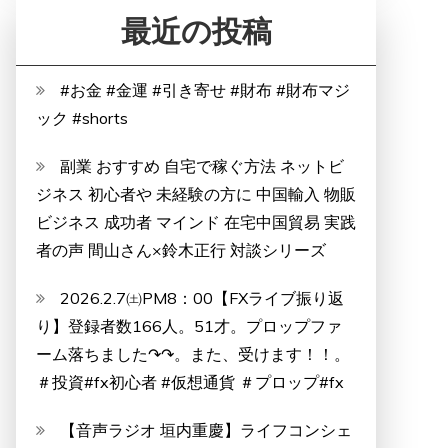
最近の投稿
#お金 #金運 #引き寄せ #財布 #財布マジ
ック #shorts
副業 おすすめ 自宅で稼ぐ方法 ネットビ
ジネス 初心者や 未経験の方に 中国輸入 物販
ビジネス 成功者 マインド 在宅中国貿易 実践
者の声 間山さん×鈴木正行 対談シリーズ
2026.2.7㈯PM8：00【FXライブ振り返
り】登録者数166人。51才。プロップファ
ーム落ちました↷↷。また、受けます！！。
＃投資#fx初心者 #仮想通貨 ＃プロップ#fx
【音声ラジオ 垣内重慶】ライフコンシェ