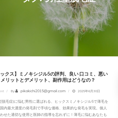
 ヒックス】ミノキシジル5の評判、良い 口コミ、悪い
、メリットとデメリット、副作用はどうなの？
on
pikakichi2015@gmail.com
nt
By
2025年6月30日
【HIX
性型脱毛症)に悩む男性に選ばれる、ヒックスミノキシジル5で薄毛を
ヒ
！国内最大濃度の発毛剤で手頃な価格、効果的な発毛を実現。個人
ッ
合わせた適切な使用と医師の指導を忘れずに！薄毛に悩むあなたも