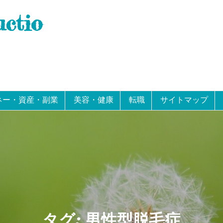
uctio
ネー・資産・副業
美容・健康
転職
サイトマップ
タグ:
男性型脱毛症