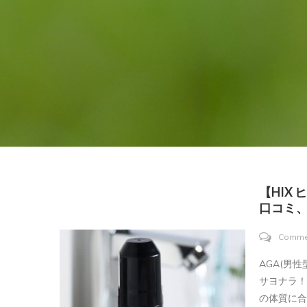
【HIX
口コミ
Comme
AGA(男
サヨナラ
の体質に