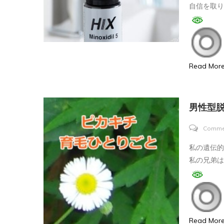
自信を取
Read Mor
男性型脱
Comme
私の遺伝的
私の兄弟は
Read Mor