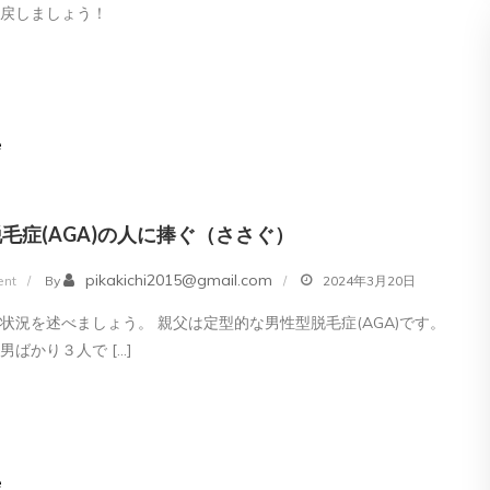
ク
り戻しましょう！
ス】
ミ
ノ
キ
e
シ
ジ
ル
毛症(AGA)の人に捧ぐ（ささぐ）
5
on
pikakichi2015@gmail.com
nt
By
2024年3月20日
の
男
評
状況を述べましょう。 親父は定型的な男性型脱毛症(AGA)です。
性
判、
男ばかり３人で […]
型
良
脱
い
毛
口
症
コ
e