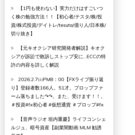
【1円も使わない】実力だけはすごいつ
く株の勉強方法！！【初心者/テスタ/株/投
資/株式投資/デイトレ/tesuta/億り人/日本株/
切り抜き】
【元キオクシア研究開発者解説】キオク
シアが訴訟で敗訴しストップ安に…ECCの特
許の内容を詳しく解説
2026.2.7㈯PM8：00【FXライブ振り返
り】登録者数166人。51才。プロップファ
ーム落ちました↷↷。また、受けます！！。
＃投資#fx初心者 #仮想通貨 ＃プロップ#fx
【音声ラジオ 垣内重慶】ライフコンシェ
ルジュ、暗号資産【副業闇動画 MLM 勧誘