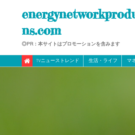
Skip
energynetworkprod
to
content
ns.com
◎PR：本サイトはプロモーションを含みます
TVニューストレンド
生活・ライフ
マ