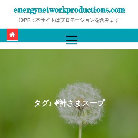
Skip
energynetworkproductions.com
to
◎PR：本サイトはプロモーションを含みます
content
タグ:
#神さまスープ