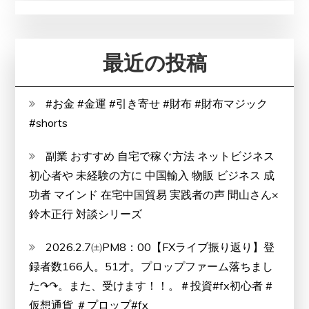
と
デ
メ
最近の投稿
リ
ッ
#お金 #金運 #引き寄せ #財布 #財布マジック
ト
#shorts
は
ど
副業 おすすめ 自宅で稼ぐ方法 ネットビジネス
う
初心者や 未経験の方に 中国輸入 物販 ビジネス 成
な
功者 マインド 在宅中国貿易 実践者の声 間山さん×
の？
鈴木正行 対談シリーズ
【徹
底
2026.2.7㈯PM8：00【FXライブ振り返り】登
解
録者数166人。51才。プロップファーム落ちまし
説】
た↷↷。また、受けます！！。＃投資#fx初心者 #
仮想通貨 ＃プロップ#fx