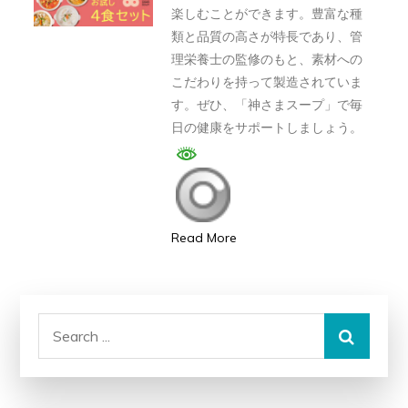
楽しむことができます。豊富な種
評
類と品質の高さが特長であり、管
判、
理栄養士の監修のもと、素材への
良
こだわりを持って製造されていま
い
す。ぜひ、「神さまスープ」で毎
口
日の健康をサポートしましょう。
コ
ミ、
悪
い
Read More
口
コ
ミ、
メ
Search
リ
for:
ッ
ト