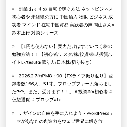
副業 おすすめ 自宅で稼ぐ方法 ネットビジネス
初心者や 未経験の方に 中国輸入 物販 ビジネス 成
功者 マインド 在宅中国貿易 実践者の声 間山さん×
鈴木正行 対談シリーズ
【1円も使わない】実力だけはすごいつく株の
勉強方法！！【初心者/テスタ/株/投資/株式投資/デ
イトレ/tesuta/億り人/日本株/切り抜き】
2026.2.7㈯PM8：00【FXライブ振り返り】登
録者数166人。51才。プロップファーム落ちまし
た↷↷。また、受けます！！。＃投資#fx初心者 #
仮想通貨 ＃プロップ#fx
デザインの自由を手に入れよう - WordPressテ
ーマがあなたの創造力をウェブ世界に解き放