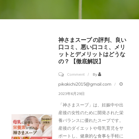
神さまスープ の評判、良い
口コミ、悪い口コミ、メリ
ットとデメリットはどうな
の？ 【徹底解説】
on
Comment
By
神
pikakichi2015@gmail.com
さ
2023年6月29日
ま
「神さまスープ」は、妊娠中や出
ス
産後の女性のために開発された栄
ー
養バランスに優れたスープです。
プ
産後のダイエットや母乳育児をサ
の
ポートし、健康的な食事を手軽に