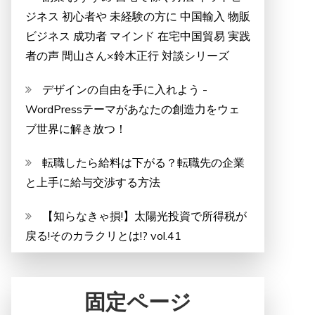
ジネス 初心者や 未経験の方に 中国輸入 物販
ビジネス 成功者 マインド 在宅中国貿易 実践
者の声 間山さん×鈴木正行 対談シリーズ
デザインの自由を手に入れよう -
WordPressテーマがあなたの創造力をウェ
ブ世界に解き放つ！
転職したら給料は下がる？転職先の企業
と上手に給与交渉する方法
【知らなきゃ損!】太陽光投資で所得税が
戻る!そのカラクリとは!? vol.41
固定ページ