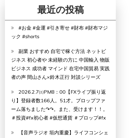
最近の投稿
#お金 #金運 #引き寄せ #財布 #財布マジ
ック #shorts
副業 おすすめ 自宅で稼ぐ方法 ネットビ
ジネス 初心者や 未経験の方に 中国輸入 物販
ビジネス 成功者 マインド 在宅中国貿易 実践
者の声 間山さん×鈴木正行 対談シリーズ
2026.2.7㈯PM8：00【FXライブ振り返
り】登録者数166人。51才。プロップファ
ーム落ちました↷↷。また、受けます！！。
＃投資#fx初心者 #仮想通貨 ＃プロップ#fx
【音声ラジオ 垣内重慶】ライフコンシェ