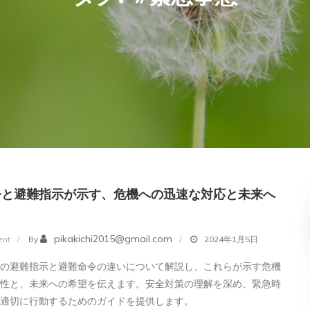
令と避難指示が示す、危機への迅速な対応と未来へ
on
pikakichi2015@gmail.com
nt
By
2024年1月5日
避
時の避難指示と避難命令の違いについて解説し、これらが示す危機
難
要性と、未来への希望を伝えます。安全対策の理解を深め、緊急時
命
つ適切に行動するためのガイドを提供します。