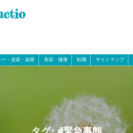
uctio
ネー・資産・副業
美容・健康
転職
サイトマップ
タグ:
#緊急事態