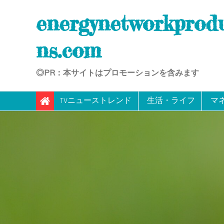
Skip
energynetworkprod
to
content
ns.com
◎PR：本サイトはプロモーションを含みます
TVニューストレンド
生活・ライフ
マ