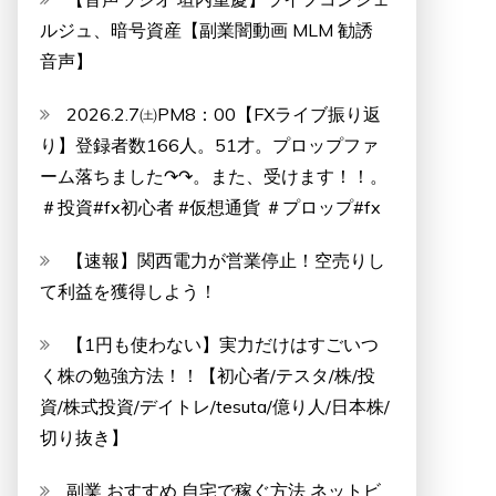
ルジュ、暗号資産【副業闇動画 MLM 勧誘
音声】
2026.2.7㈯PM8：00【FXライブ振り返
り】登録者数166人。51才。プロップファ
ーム落ちました↷↷。また、受けます！！。
＃投資#fx初心者 #仮想通貨 ＃プロップ#fx
【速報】関西電力が営業停止！空売りし
て利益を獲得しよう！
【1円も使わない】実力だけはすごいつ
く株の勉強方法！！【初心者/テスタ/株/投
資/株式投資/デイトレ/tesuta/億り人/日本株/
切り抜き】
副業 おすすめ 自宅で稼ぐ方法 ネットビ