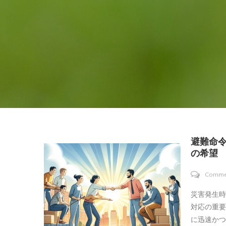
避難命
の希望
Comme
災害発生
対応の重
に迅速か