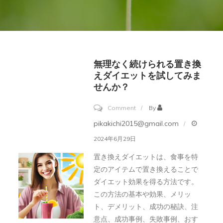
無理なく続けられる置き換
えダイエットを試してみま
せんか？
on
Comment
By
無
pikakichi2015@gmail.com
理
2024年6月29日
な
置き換えダイエットは、食事を特
く
定のアイテムで置き換えることで
続
ダイエット効果を得る方法です。
け
この方法の基本や効果、メリッ
ら
ト、デメリット、成功の秘訣、注
意点、成功事例、失敗事例、おす
れ