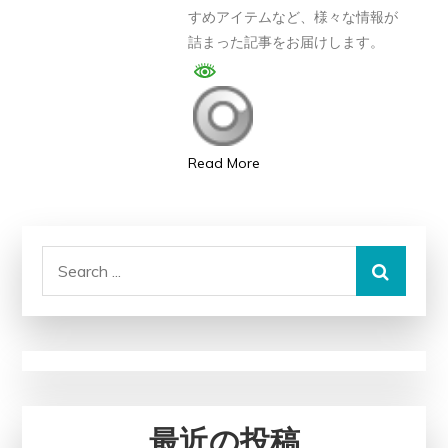
すめアイテムなど、様々な情報が
る
詰まった記事をお届けします。
置
き
換
え
ダ
Read More
イ
エ
ッ
Search
ト
for:
を
試
し
て
み
最近の投稿
ま