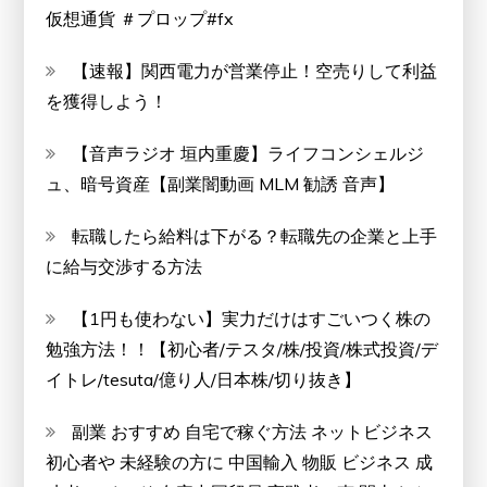
仮想通貨 ＃プロップ#fx
【速報】関西電力が営業停止！空売りして利益
を獲得しよう！
【音声ラジオ 垣内重慶】ライフコンシェルジ
ュ、暗号資産【副業闇動画 MLM 勧誘 音声】
転職したら給料は下がる？転職先の企業と上手
に給与交渉する方法
【1円も使わない】実力だけはすごいつく株の
勉強方法！！【初心者/テスタ/株/投資/株式投資/デ
イトレ/tesuta/億り人/日本株/切り抜き】
副業 おすすめ 自宅で稼ぐ方法 ネットビジネス
初心者や 未経験の方に 中国輸入 物販 ビジネス 成