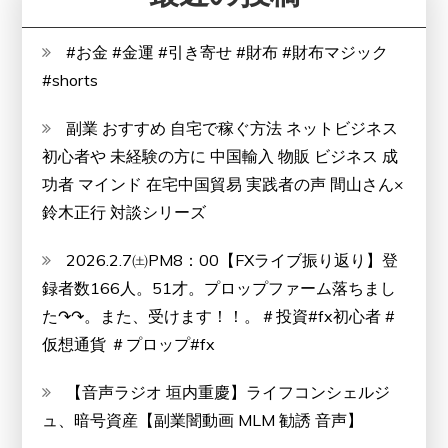
せ
ん
#お金 #金運 #引き寄せ #財布 #財布マジック
か？
#shorts
副業 おすすめ 自宅で稼ぐ方法 ネットビジネス
初心者や 未経験の方に 中国輸入 物販 ビジネス 成
功者 マインド 在宅中国貿易 実践者の声 間山さん×
鈴木正行 対談シリーズ
2026.2.7㈯PM8：00【FXライブ振り返り】登
録者数166人。51才。プロップファーム落ちまし
た↷↷。また、受けます！！。＃投資#fx初心者 #
仮想通貨 ＃プロップ#fx
【音声ラジオ 垣内重慶】ライフコンシェルジ
ュ、暗号資産【副業闇動画 MLM 勧誘 音声】