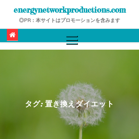
Skip
energynetworkproductions.com
to
◎PR：本サイトはプロモーションを含みます
content
タグ:
置き換えダイエット