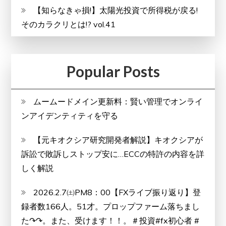
【知らなきゃ損!】太陽光投資で所得税が戻る!
そのカラクリとは!? vol.41
Popular Posts
ムームードメイン更新料：賢い管理でオンライ
ンアイデンティティを守る
【元キオクシア研究開発者解説】キオクシアが
訴訟で敗訴しストップ安に…ECCの特許の内容を詳
しく解説
2026.2.7㈯PM8：00【FXライブ振り返り】登
録者数166人。51才。プロップファーム落ちまし
た↷↷。また、受けます！！。＃投資#fx初心者 #