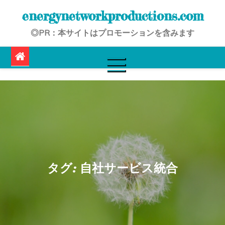
Skip
energynetworkproductions.com
to
◎PR：本サイトはプロモーションを含みます
content
タグ:
自社サービス統合