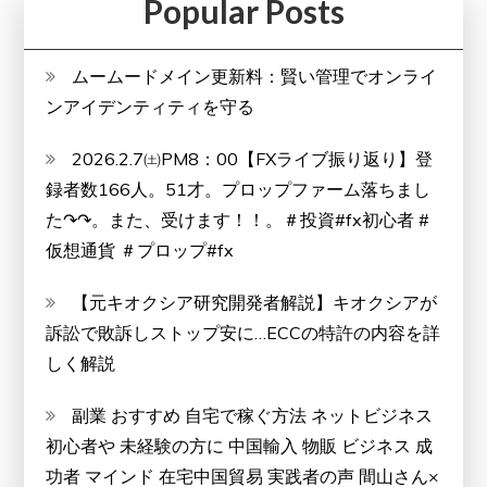
Popular Posts
ムームードメイン更新料：賢い管理でオンライ
ンアイデンティティを守る
2026.2.7㈯PM8：00【FXライブ振り返り】登
録者数166人。51才。プロップファーム落ちまし
た↷↷。また、受けます！！。＃投資#fx初心者 #
仮想通貨 ＃プロップ#fx
【元キオクシア研究開発者解説】キオクシアが
訴訟で敗訴しストップ安に…ECCの特許の内容を詳
しく解説
副業 おすすめ 自宅で稼ぐ方法 ネットビジネス
初心者や 未経験の方に 中国輸入 物販 ビジネス 成
功者 マインド 在宅中国貿易 実践者の声 間山さん×