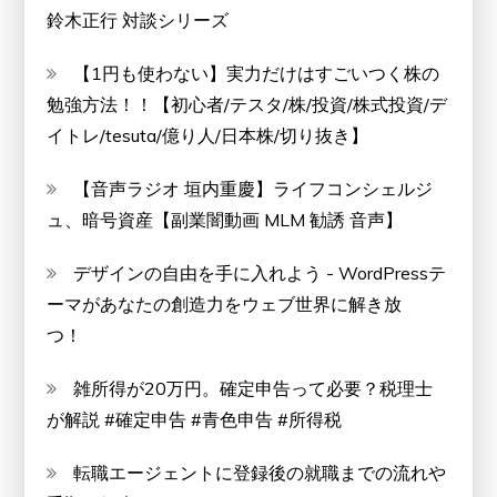
鈴木正行 対談シリーズ
【1円も使わない】実力だけはすごいつく株の
勉強方法！！【初心者/テスタ/株/投資/株式投資/デ
イトレ/tesuta/億り人/日本株/切り抜き】
【音声ラジオ 垣内重慶】ライフコンシェルジ
ュ、暗号資産【副業闇動画 MLM 勧誘 音声】
デザインの自由を手に入れよう - WordPressテ
ーマがあなたの創造力をウェブ世界に解き放
つ！
雑所得が20万円。確定申告って必要？税理士
が解説 #確定申告 #青色申告 #所得税
転職エージェントに登録後の就職までの流れや