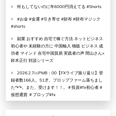
へ！
何もしてないのに年6000円消えてる #Shorts
#お金 #金運 #引き寄せ #財布 #財布マジック
#shorts
副業 おすすめ 自宅で稼ぐ方法 ネットビジネス
初心者や 未経験の方に 中国輸入 物販 ビジネス 成
功者 マインド 在宅中国貿易 実践者の声 間山さん×
鈴木正行 対談シリーズ
2026.2.7㈯PM8：00【FXライブ振り返り】登
録者数166人。51才。プロップファーム落ちまし
た↷↷。また、受けます！！。＃投資#fx初心者 #
仮想通貨 ＃プロップ#fx