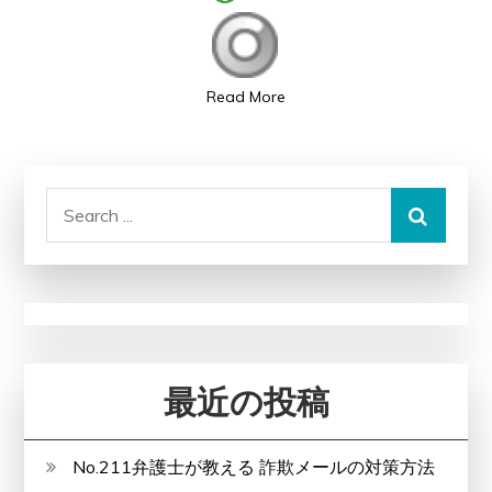
API」
–
あ
Read More
な
た
の
Search
ビ
for:
ジ
ネ
ス
を
更
最近の投稿
な
る
高
No.211弁護士が教える 詐欺メールの対策方法
み