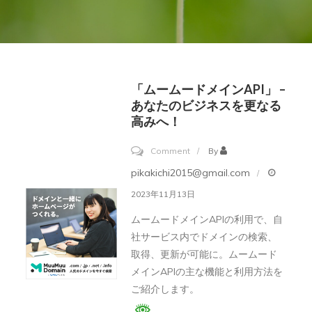
「ムームードメインAPI」 –
あなたのビジネスを更なる
高みへ！
on
Comment
By
「ム
pikakichi2015@gmail.com
ー
2023年11月13日
ム
ムームードメインAPIの利用で、自
ー
社サービス内でドメインの検索、
ド
取得、更新が可能に。ムームード
メ
メインAPIの主な機能と利用方法を
イ
ご紹介します。
ン