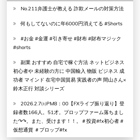
春
No.211弁護士が教える 詐欺メールの対策方法
を
何もしてないのに年6000円消えてる #Shorts
サ
ポ
#お金 #金運 #引き寄せ #財布 #財布マジック
ー
#shorts
ト!!
副業 おすすめ 自宅で稼ぐ方法 ネットビジネス
初心者や 未経験の方に 中国輸入 物販 ビジネス 成
功者 マインド 在宅中国貿易 実践者の声 間山さん×
鈴木正行 対談シリーズ
2026.2.7㈯PM8：00【FXライブ振り返り】登
録者数166人。51才。プロップファーム落ちまし
た↷↷。また、受けます！！。＃投資#fx初心者 #
仮想通貨 ＃プロップ#fx