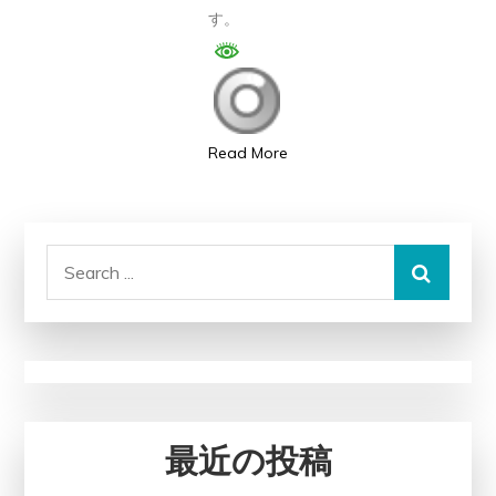
す。
粉
症
か
ら
の
Read More
解
放
を
Search
――
for:
あ
な
た
の
快
最近の投稿
適
な