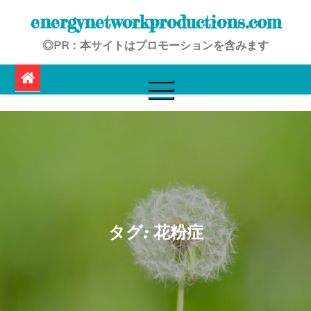
Skip
energynetworkproductions.com
to
◎PR：本サイトはプロモーションを含みます
content
タグ:
花粉症