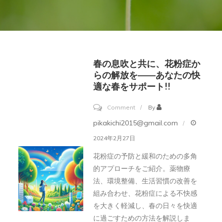
春の息吹と共に、花粉症か
らの解放を――あなたの快
適な春をサポート!!
on
Comment
By
春
pikakichi2015@gmail.com
の
2024年2月27日
息
花粉症の予防と緩和のための多角
吹
的アプローチをご紹介。薬物療
と
法、環境整備、生活習慣の改善を
共
組み合わせ、花粉症による不快感
に、
を大きく軽減し、春の日々を快適
に過ごすための方法を解説しま
花