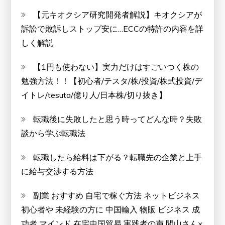
【元キオクシア研究開発者解説】キオクシアが
訴訟で敗訴しストップ安に…ECCの特許の内容を詳
しく解説
【1円も使わない】実力だけはすごいつく株の
勉強方法！！【初心者/テスタ/株/投資/株式投資/デ
イトレ/tesuta/億り人/日本株/切り抜き】
転職後に失敗したと思う時ってどんな時？失敗
談から学ぶ転職法
転職したら給料は下がる？転職先の企業と上手
に給与交渉する方法
副業 おすすめ 自宅で稼ぐ方法 ネットビジネス
初心者や 未経験の方に 中国輸入 物販 ビジネス 成
功者 マインド 在宅中国貿易 実践者の声 間山さん×