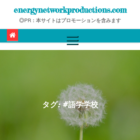
Skip
energynetworkproductions.com
to
◎PR：本サイトはプロモーションを含みます
content
タグ:
#語学学校