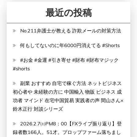
デ
最近の投稿
メ
リ
No.211弁護士が教える 詐欺メールの対策方法
ッ
ト
何もしてないのに年6000円消えてる #Shorts
は
ど
#お金 #金運 #引き寄せ #財布 #財布マジック
う
#shorts
な
の？
副業 おすすめ 自宅で稼ぐ方法 ネットビジネス
【徹
初心者や 未経験の方に 中国輸入 物販 ビジネス 成
底
功者 マインド 在宅中国貿易 実践者の声 間山さん×
解
鈴木正行 対談シリーズ
説】
2026.2.7㈯PM8：00【FXライブ振り返り】登
録者数166人。51才。プロップファーム落ちまし