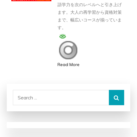
語学力を次のレベルへと引き上げ
判、
ます。大人の再学習から資格対策
良
まで、幅広いコースが揃っていま
い
す。
口
コ
ミ、
悪
Read More
い
口
コ
ミ、
Search
メ
for:
リ
ッ
ト
と