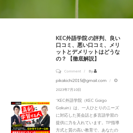
KEC外語学院 の評判、良い
口コミ、悪い口コミ、メリ
ットとデメリットはどうな
の？ 【徹底解説】
on
Comment
By
KEC
pikakichi2015@gmail.com
外
2023年7月10日
語
“KEC外語学院（KEC Gaigo
学
Gakuin）は、一人ひとりのニーズ
院
に対応した英会話と多言語学習の
の
提供に力を入れています。TP指導
評
方式と質の高い教育で、あなたの