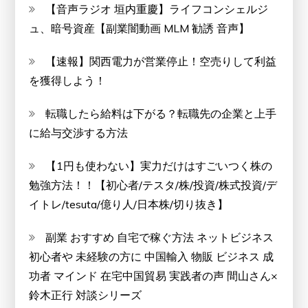
【音声ラジオ 垣内重慶】ライフコンシェルジ
ュ、暗号資産【副業闇動画 MLM 勧誘 音声】
【速報】関西電力が営業停止！空売りして利益
を獲得しよう！
転職したら給料は下がる？転職先の企業と上手
に給与交渉する方法
【1円も使わない】実力だけはすごいつく株の
勉強方法！！【初心者/テスタ/株/投資/株式投資/デ
イトレ/tesuta/億り人/日本株/切り抜き】
副業 おすすめ 自宅で稼ぐ方法 ネットビジネス
初心者や 未経験の方に 中国輸入 物販 ビジネス 成
功者 マインド 在宅中国貿易 実践者の声 間山さん×
鈴木正行 対談シリーズ