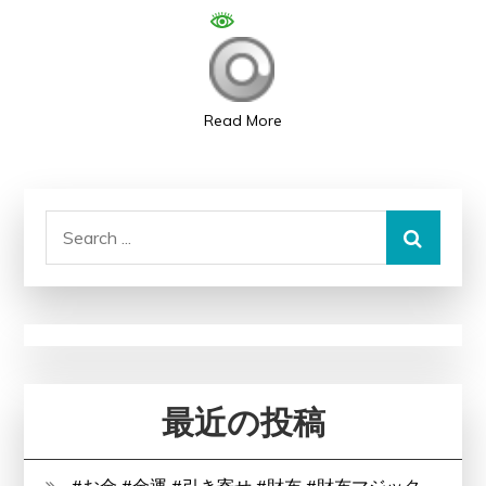
レ」
G
が
運
Read More
営！
受
講
Search
生
for:
3,000
人
突
破
(株
式
最近の投稿
会
社