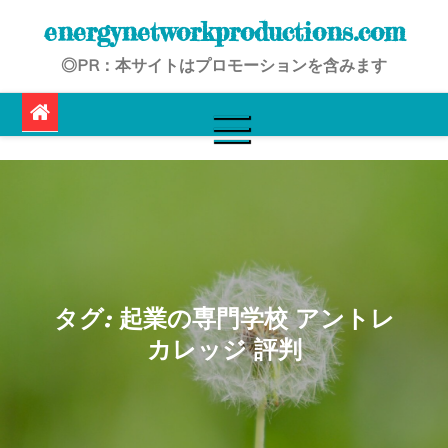
Skip
energynetworkproductions.com
to
◎PR：本サイトはプロモーションを含みます
content
タグ:
起業の専門学校 アントレ
カレッジ 評判