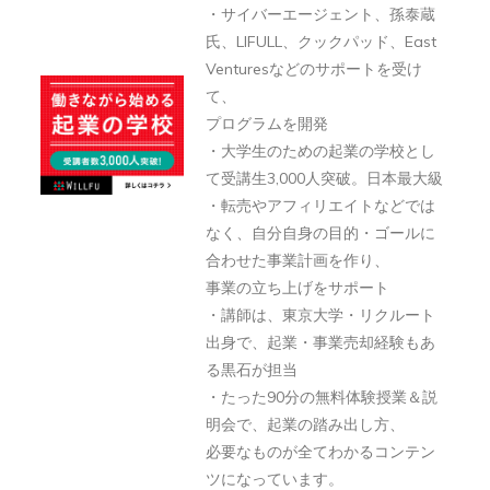
本
・サイバーエージェント、孫泰蔵
氏、LIFULL、クックパッド、East
最
Venturesなどのサポートを受け
大
て、
級
プログラムを開発
の
・大学生のための起業の学校とし
起
て受講生3,000人突破。日本最大級
業
・転売やアフィリエイトなどでは
支
なく、自分自身の目的・ゴールに
援
合わせた事業計画を作り、
メ
事業の立ち上げをサポート
・講師は、東京大学・リクルート
デ
出身で、起業・事業売却経験もあ
ィ
る黒石が担当
ア
・たった90分の無料体験授業＆説
「ア
明会で、起業の踏み出し方、
ン
必要なものが全てわかるコンテン
ト
ツになっています。