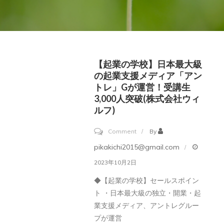
【起業の学校】日本最大級
の起業支援メディア「アン
トレ」Gが運営！受講生
3,000人突破(株式会社ウィ
ルフ)
on
Comment
By
【起
pikakichi2015@gmail.com
業
2023年10月2日
の
◆【起業の学校】セールスポイン
学
ト
・日本最大級の独立・開業・起
校】
業支援メディア、アントレグルー
日
プが運営