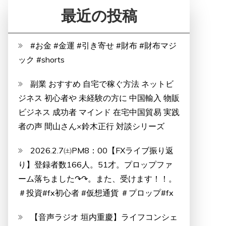
最近の投稿
#お金 #金運 #引き寄せ #財布 #財布マジ
ック #shorts
副業 おすすめ 自宅で稼ぐ方法 ネットビ
ジネス 初心者や 未経験の方に 中国輸入 物販
ビジネス 成功者 マインド 在宅中国貿易 実践
者の声 間山さん×鈴木正行 対談シリーズ
2026.2.7㈯PM8：00【FXライブ振り返
り】登録者数166人。51才。プロップファ
ーム落ちました↷↷。また、受けます！！。
＃投資#fx初心者 #仮想通貨 ＃プロップ#fx
【音声ラジオ 垣内重慶】ライフコンシェ