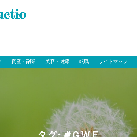
uctio
ネー・資産・副業
美容・健康
転職
サイトマップ
タグ:
#ＧＷＦ