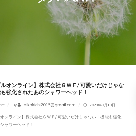
ルオンライン】株式会社ＧＷＦ/ 可愛いだけじゃな
能も強化されたあのシャワーヘッド！
on
pikakichi2015@gmail.com
nt
By
2023年8月19日
【ミ
オンライン】株式会社ＧＷＦ/ 可愛いだけじゃない！機能も強化
ラ
のシャワーヘッド！
ブ