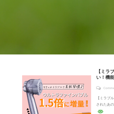
【ミラブ
い！機
Comme
【ミラブル
されたあ