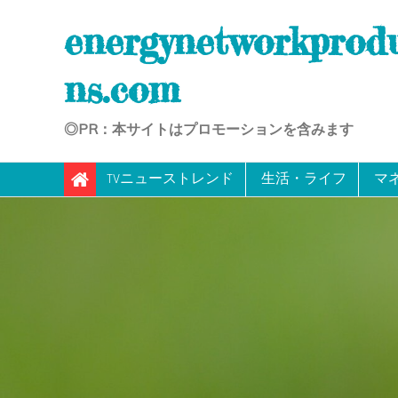
Skip
energynetworkprod
to
content
ns.com
◎PR：本サイトはプロモーションを含みます
TVニューストレンド
生活・ライフ
マ