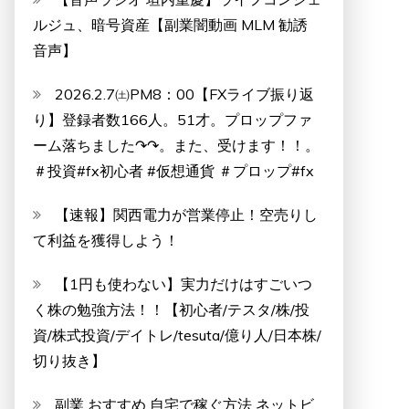
ルジュ、暗号資産【副業闇動画 MLM 勧誘
音声】
2026.2.7㈯PM8：00【FXライブ振り返
り】登録者数166人。51才。プロップファ
ーム落ちました↷↷。また、受けます！！。
＃投資#fx初心者 #仮想通貨 ＃プロップ#fx
【速報】関西電力が営業停止！空売りし
て利益を獲得しよう！
【1円も使わない】実力だけはすごいつ
く株の勉強方法！！【初心者/テスタ/株/投
資/株式投資/デイトレ/tesuta/億り人/日本株/
切り抜き】
副業 おすすめ 自宅で稼ぐ方法 ネットビ