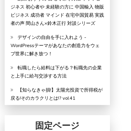
ジネス 初心者や 未経験の方に 中国輸入 物販
ビジネス 成功者 マインド 在宅中国貿易 実践
者の声 間山さん×鈴木正行 対談シリーズ
デザインの自由を手に入れよう -
WordPressテーマがあなたの創造力をウェ
ブ世界に解き放つ！
転職したら給料は下がる？転職先の企業
と上手に給与交渉する方法
【知らなきゃ損!】太陽光投資で所得税が
戻る!そのカラクリとは!? vol.41
固定ページ