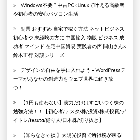
Windows不要？中古PC×Linuxで叶える高齢者
や初心者の安心パソコン生活
副業 おすすめ 自宅で稼ぐ方法 ネットビジネス
初心者や 未経験の方に 中国輸入 物販 ビジネス 成
功者 マインド 在宅中国貿易 実践者の声 間山さん×
鈴木正行 対談シリーズ
デザインの自由を手に入れよう - WordPressテ
ーマがあなたの創造力をウェブ世界に解き放
つ！
【1円も使わない】実力だけはすごいつく株の
勉強方法！！【初心者/テスタ/株/投資/株式投資/デ
イトレ/tesuta/億り人/日本株/切り抜き】
【知らなきゃ損!】太陽光投資で所得税が戻る!