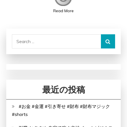
エ
Read More
ム
男
（エ
ム
Search
オ)
for:
薄
毛
克
服・
「薄
最近の投稿
く
て
#お金 #金運 #引き寄せ #財布 #財布マジック
も
#shorts
大
丈