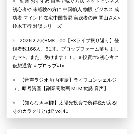
副業 おすすめ 自宅で稼ぐ方法 ネットビジネス
夫」???
初心者や 未経験の方に 中国輸入 物販 ビジネス 成
功者 マインド 在宅中国貿易 実践者の声 間山さん×
鈴木正行 対談シリーズ
2026.2.7㈯PM8：00【FXライブ振り返り】登
録者数166人。51才。プロップファーム落ちまし
た↷↷。また、受けます！！。＃投資#fx初心者 #
仮想通貨 ＃プロップ#fx
【音声ラジオ 垣内重慶】ライフコンシェルジ
ュ、暗号資産【副業闇動画 MLM 勧誘 音声】
【知らなきゃ損!】太陽光投資で所得税が戻る!
そのカラクリとは!? vol.41