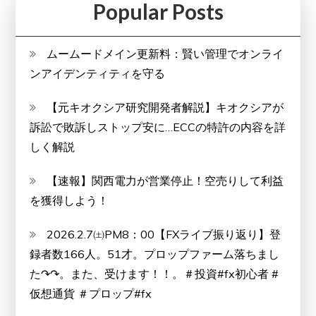
Popular Posts
ムームードメイン更新料：賢い管理でオンライ
ンアイデンティティを守る
【元キオクシア研究開発者解説】キオクシアが
訴訟で敗訴しストップ安に…ECCの特許の内容を詳
しく解説
【速報】関西電力が営業停止！空売りして利益
を獲得しよう！
2026.2.7㈯PM8：00【FXライブ振り返り】登
録者数166人。51才。プロップファーム落ちまし
た↷↷。また、受けます！！。＃投資#fx初心者 #
仮想通貨 ＃プロップ#fx