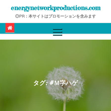
Skip
energynetworkproductions.com
to
◎PR：本サイトはプロモーションを含みます
content
タグ:
#Ｍ字ハゲ