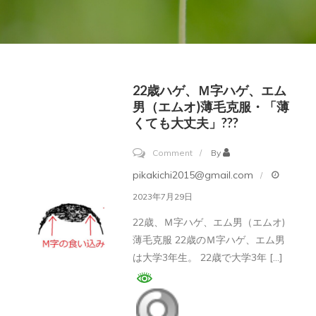
22歳ハゲ、Ｍ字ハゲ、エム
男（エムオ)薄毛克服・「薄
くても大丈夫」???
on
Comment
By
22
pikakichi2015@gmail.com
歳
2023年7月29日
ハ
22歳、Ｍ字ハゲ、エム男（エムオ)
ゲ、
薄毛克服 22歳のＭ字ハゲ、エム男
Ｍ
は大学3年生。 22歳で大学3年 […]
字
ハ
ゲ、