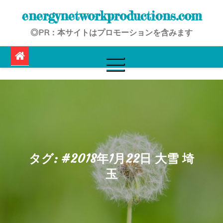
Skip
energynetworkproductions.com
to
◎PR：本サイトはプロモーションを含みます
content
タグ:
#2018年1月22日 大雪 埼
玉