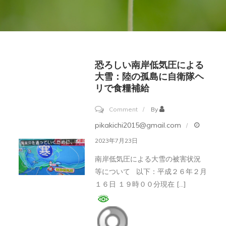
恐ろしい南岸低気圧による
大雪：陸の孤島に自衛隊ヘ
リで食糧補給
on
Comment
By
恐
pikakichi2015@gmail.com
ろ
2023年7月23日
し
南岸低気圧による大雪の被害状況
い
等について 以下：平成２６年２月
南
１６日 １９時００分現在 […]
岸
低
気