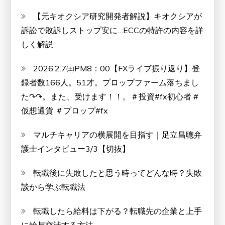
【元キオクシア研究開発者解説】キオクシアが
訴訟で敗訴しストップ安に…ECCの特許の内容を詳
しく解説
2026.2.7㈯PM8：00【FXライブ振り返り】登
録者数166人。51才。プロップファーム落ちまし
た↷↷。また、受けます！！。＃投資#fx初心者 #
仮想通貨 ＃プロップ#fx
マルチキャリアの横展開を目指す｜足立昌聰弁
護士インタビュー3/3【切抜】
転職後に失敗したと思う時ってどんな時？失敗
談から学ぶ転職法
転職したら給料は下がる？転職先の企業と上手