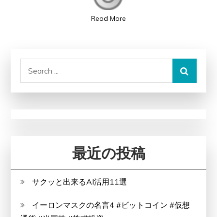
圧
Read More
に
よ
る
大
Search
雪：
for:
陸
の
孤
島
に
最近の投稿
自
衛
サクッと出来るAI活用11選
隊
ヘ
イーロンマスクの名言4 #ビットコイン #仮想
リ