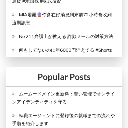
通貨 #米国株 #株式投資
で
食
MIA塔羅
你會在好消息到來前72小時會收到
糧
這則訊息
補
No.211弁護士が教える 詐欺メールの対策方法
給
何もしてないのに年6000円消えてる #Shorts
Popular Posts
ムームードメイン更新料：賢い管理でオンライ
ンアイデンティティを守る
転職エージェントに登録後の就職までの流れや
手順を紹介します