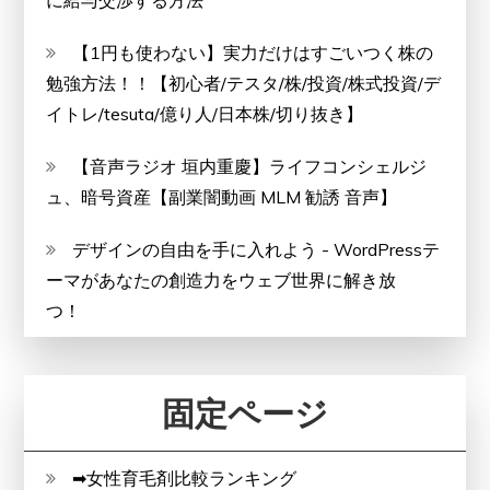
に給与交渉する方法
【1円も使わない】実力だけはすごいつく株の
勉強方法！！【初心者/テスタ/株/投資/株式投資/デ
イトレ/tesuta/億り人/日本株/切り抜き】
【音声ラジオ 垣内重慶】ライフコンシェルジ
ュ、暗号資産【副業闇動画 MLM 勧誘 音声】
デザインの自由を手に入れよう - WordPressテ
ーマがあなたの創造力をウェブ世界に解き放
つ！
固定ページ
➡女性育毛剤比較ランキング