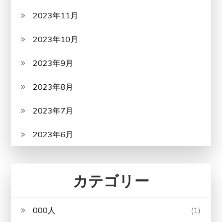
2023年11月
2023年10月
2023年9月
2023年8月
2023年7月
2023年6月
カテゴリー
000人
(1)