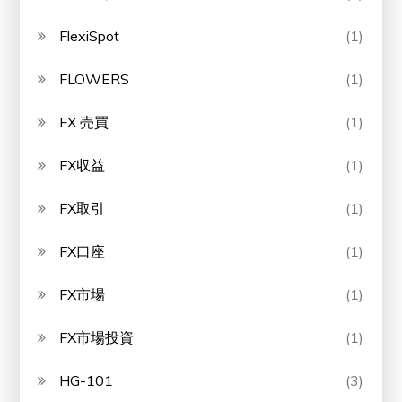
FlexiSpot
(1)
FLOWERS
(1)
FX 売買
(1)
FX収益
(1)
FX取引
(1)
FX口座
(1)
FX市場
(1)
FX市場投資
(1)
HG-101
(3)