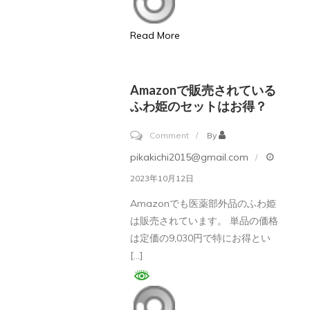
動
国
向
15
Read More
や
店
消
舗
費
Amazonで販売されている
の
者
ふわ姫のセットはお得？
頭
の
の
on
Comment
By
好
専
Amazon
pikakichi2015@gmail.com
み
門
で
に
2023年10月12日
店
販
つ
Amazonでも医薬部外品のふわ姫
の
売
い
は販売されています。 単品の価格
ヘ
さ
て
は定価の9,030円で特にお得とい
ア
れ
の
[…]
ケ
て
分
ア
い
析
メ
る