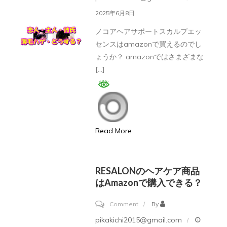
術!!・
コ
2025年6月8日
Amazon,
ア
楽
ノコアヘアサポートスカルプエッ
ヘ
センスはamazonで買えるのでし
天,
ア
ょうか？ amazonではさまざまな
ヤ
サ
[…]
フ
ポ
オ
ー
ク,
ト
公
ス
式
Read More
カ
通
ル
販,
プ
RESALONのヘアケア商品
激
エ
はamazonで購入できる？
安・
ッ
最
on
Comment
By
セ
安
RESALON
pikakichi2015@gmail.com
ン