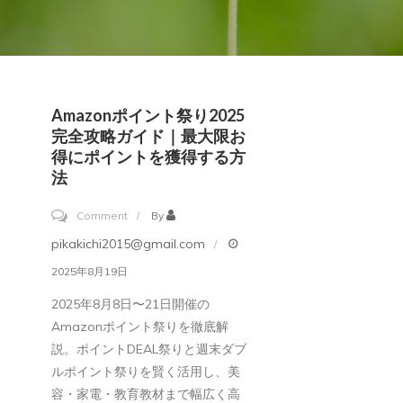
Amazonポイント祭り2025
完全攻略ガイド｜最大限お
得にポイントを獲得する方
法
on
Comment
By
Amazon
pikakichi2015@gmail.com
ポ
2025年8月19日
イ
2025年8月8日〜21日開催の
ン
Amazonポイント祭りを徹底解
ト
説。ポイントDEAL祭りと週末ダブ
祭
ルポイント祭りを賢く活用し、美
り
容・家電・教育教材まで幅広く高