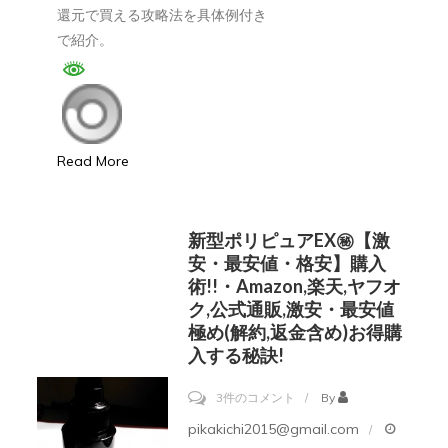
還元で買える攻略法を具体例付き
2025
で紹介。
完
全
攻
略
ガ
Read More
イ
ド
新型ポリピュアEX㊙【激
｜
安・最安値・格安】購入
最
術!!・Amazon,楽天,ヤフオ
大
ク,公式通販,激安・最安値
限
極め(解約,返金含め)お得購
お
入する秘訣!
得
新
3件のコメント
By
に
型
pikakichi2015@gmail.com
ポ