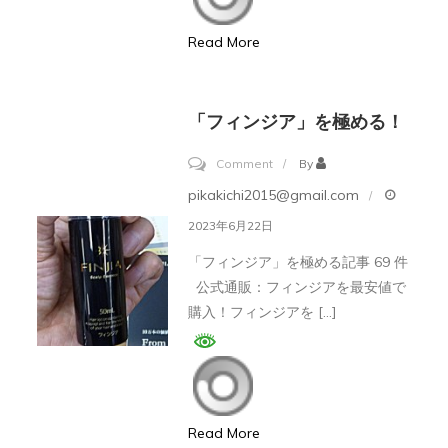
ー
ふ
Read More
カ
わ
ー
姫
の
「フィンジア」を極める！
セ
on
Comment
By
ッ
「フ
pikakichi2015@gmail.com
ト
ィ
は
2023年6月22日
ン
お
「フィンジア」を極める記事 69 件
ジ
得？
公式通販：フィンジアを最安値で
ア」
購入！フィンジアを […]
を
極
め
る！
Read More