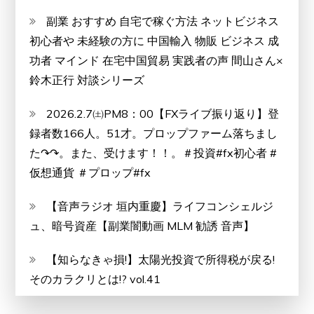
副業 おすすめ 自宅で稼ぐ方法 ネットビジネス
初心者や 未経験の方に 中国輸入 物販 ビジネス 成
功者 マインド 在宅中国貿易 実践者の声 間山さん×
鈴木正行 対談シリーズ
2026.2.7㈯PM8：00【FXライブ振り返り】登
録者数166人。51才。プロップファーム落ちまし
た↷↷。また、受けます！！。＃投資#fx初心者 #
仮想通貨 ＃プロップ#fx
【音声ラジオ 垣内重慶】ライフコンシェルジ
ュ、暗号資産【副業闇動画 MLM 勧誘 音声】
【知らなきゃ損!】太陽光投資で所得税が戻る!
そのカラクリとは!? vol.41