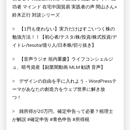
功者 マインド 在宅中国貿易 実践者の声 間山さん×
鈴木正行 対談シリーズ
【1円も使わない】実力だけはすごいつく株の
勉強方法！！【初心者/テスタ/株/投資/株式投資/デ
イトレ/tesuta/億り人/日本株/切り抜き】
【音声ラジオ 垣内重慶】ライフコンシェルジ
ュ、暗号資産【副業闇動画 MLM 勧誘 音声】
デザインの自由を手に入れよう - WordPressテ
ーマがあなたの創造力をウェブ世界に解き放
つ！
雑所得が20万円。確定申告って必要？税理士
が解説 #確定申告 #青色申告 #所得税