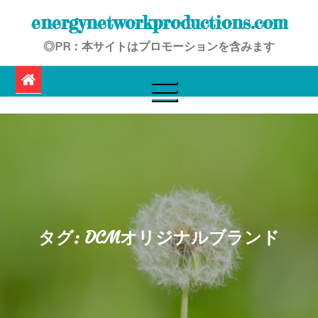
Skip
energynetworkproductions.com
to
◎PR：本サイトはプロモーションを含みます
content
タグ:
DCMオリジナルブランド