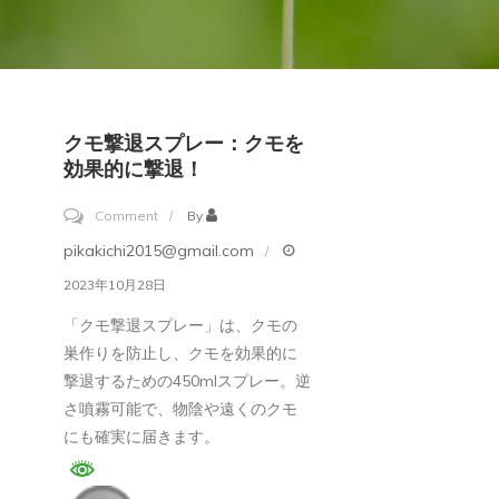
クモ撃退スプレー：クモを
効果的に撃退！
on
Comment
By
ク
pikakichi2015@gmail.com
モ
2023年10月28日
撃
「クモ撃退スプレー」は、クモの
退
巣作りを防止し、クモを効果的に
ス
撃退するための450mlスプレー。逆
プ
さ噴霧可能で、物陰や遠くのクモ
レ
にも確実に届きます。
ー：
ク