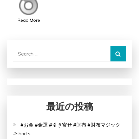
モ
を
Read More
効
果
的
Search
に
for:
撃
退！
最近の投稿
#お金 #金運 #引き寄せ #財布 #財布マジック
#shorts