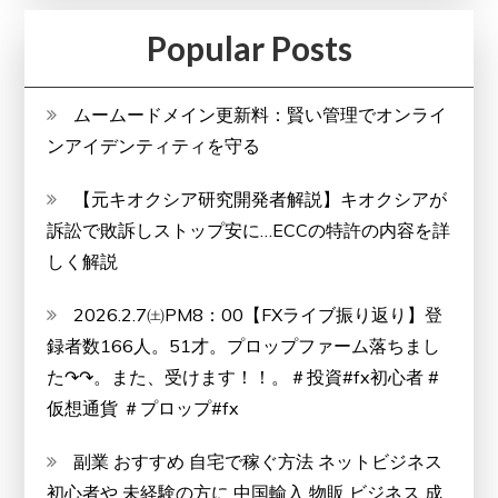
Popular Posts
ムームードメイン更新料：賢い管理でオンライ
ンアイデンティティを守る
【元キオクシア研究開発者解説】キオクシアが
訴訟で敗訴しストップ安に…ECCの特許の内容を詳
しく解説
2026.2.7㈯PM8：00【FXライブ振り返り】登
録者数166人。51才。プロップファーム落ちまし
た↷↷。また、受けます！！。＃投資#fx初心者 #
仮想通貨 ＃プロップ#fx
副業 おすすめ 自宅で稼ぐ方法 ネットビジネス
初心者や 未経験の方に 中国輸入 物販 ビジネス 成