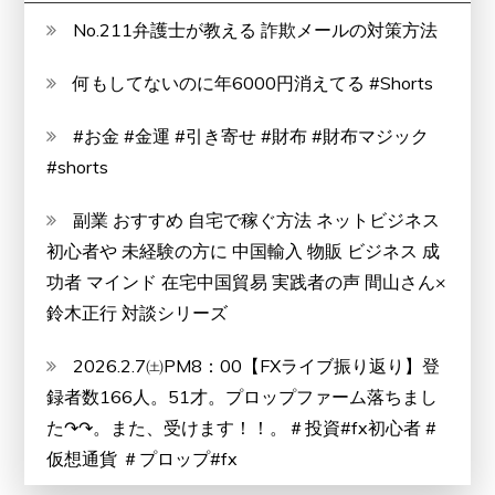
に
No.211弁護士が教える 詐欺メールの対策方法
す
何もしてないのに年6000円消えてる #Shorts
る！
#お金 #金運 #引き寄せ #財布 #財布マジック
#shorts
副業 おすすめ 自宅で稼ぐ方法 ネットビジネス
初心者や 未経験の方に 中国輸入 物販 ビジネス 成
功者 マインド 在宅中国貿易 実践者の声 間山さん×
鈴木正行 対談シリーズ
2026.2.7㈯PM8：00【FXライブ振り返り】登
録者数166人。51才。プロップファーム落ちまし
た↷↷。また、受けます！！。＃投資#fx初心者 #
仮想通貨 ＃プロップ#fx