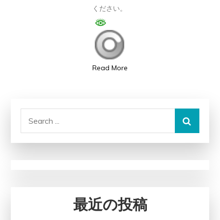
ください。
力
満
点！
い
す
Read More
み
の
プ
Search
レ
for:
イ
が
あ
な
た
最近の投稿
を
虜