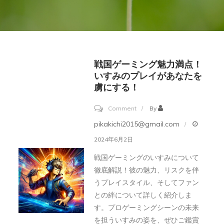
戦国ゲーミング魅力満点！
いすみのプレイがあなたを
虜にする！
on
Comment
By
戦
pikakichi2015@gmail.com
国
2024年6月2日
ゲ
戦国ゲーミングのいすみについて
ー
徹底解説！彼の魅力、リスクを伴
ミ
うプレイスタイル、そしてファン
ン
との絆について詳しく紹介しま
グ
す。プロゲーミングシーンの未来
を担ういすみの姿を、ぜひご鑑賞
魅