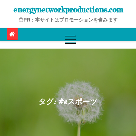
Skip
energynetworkproductions.com
to
◎PR：本サイトはプロモーションを含みます
content
タグ:
#eスポーツ