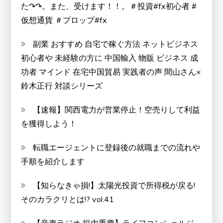
た↷↷。また、受けます！！。＃投資#fx初心者 #
仮想通貨 ＃プロップ#fx
副業 おすすめ 自宅で稼ぐ方法 ネットビジネス
初心者や 未経験の方に 中国輸入 物販 ビジネス 成
功者 マインド 在宅中国貿易 実践者の声 間山さん×
鈴木正行 対談シリーズ
【速報】関西電力が営業停止！空売りして利益
を獲得しよう！
転職エージェントに登録後の就職までの流れや
手順を紹介します
【知らなきゃ損!】太陽光投資で所得税が戻る!
そのカラクリとは!? vol.41