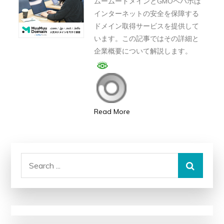
ムームードメインとGMOペパボは
ー
メ
インターネットの安全を保障する
ド
イ
ドメイン取得サービスを提供して
メ
ン
います。この記事ではその詳細と
イ
な
企業概要について解説します。
ン
ら“全
と
部
GMO
ま
ペ
と
Read More
パ
め
ボ
て”安
株
心
Search
式
ス
for:
会
タ
社-
ー
イ
ト
ン