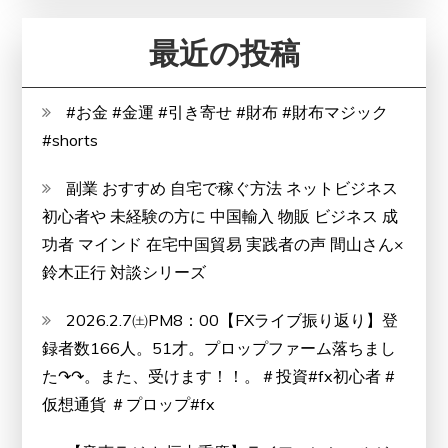
タ
最近の投稿
ー
ネ
ッ
#お金 #金運 #引き寄せ #財布 #財布マジック
ト
#shorts
の
安
副業 おすすめ 自宅で稼ぐ方法 ネットビジネス
全
初心者や 未経験の方に 中国輸入 物販 ビジネス 成
を
功者 マインド 在宅中国貿易 実践者の声 間山さん×
守
鈴木正行 対談シリーズ
る
2026.2.7㈯PM8：00【FXライブ振り返り】登
あ
録者数166人。51才。プロップファーム落ちまし
な
た↷↷。また、受けます！！。＃投資#fx初心者 #
た
仮想通貨 ＃プロップ#fx
の
パ