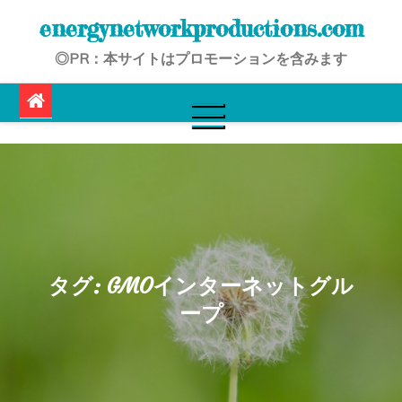
Skip
energynetworkproductions.com
to
◎PR：本サイトはプロモーションを含みます
content
タグ:
GMOインターネットグル
ープ