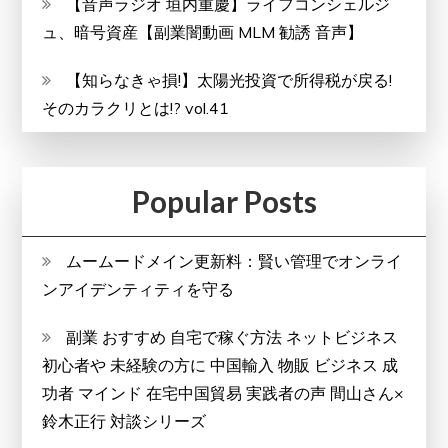
【音声ラジオ 垣内重慶】ライフコンシェルジ
ー
ュ、暗号資産【副業闇動画 MLM 勧誘 音声】
ト
ナ
【知らなきゃ損!】太陽光投資で所得税が戻る!
ー
そのカラクリとは!? vol.41
Popular Posts
ムームードメイン更新料：賢い管理でオンライ
ンアイデンティティを守る
副業 おすすめ 自宅で稼ぐ方法 ネットビジネス
初心者や 未経験の方に 中国輸入 物販 ビジネス 成
功者 マインド 在宅中国貿易 実践者の声 間山さん×
鈴木正行 対談シリーズ