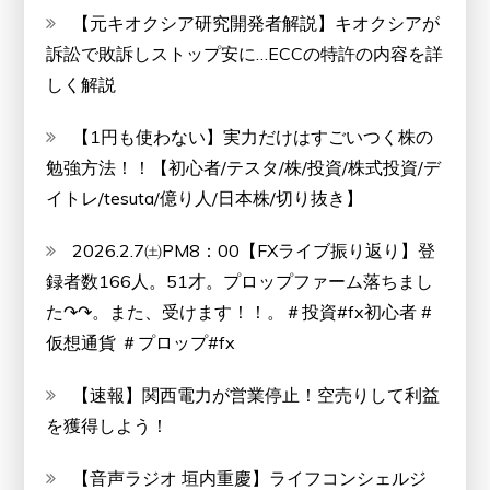
【元キオクシア研究開発者解説】キオクシアが
訴訟で敗訴しストップ安に…ECCの特許の内容を詳
しく解説
【1円も使わない】実力だけはすごいつく株の
勉強方法！！【初心者/テスタ/株/投資/株式投資/デ
イトレ/tesuta/億り人/日本株/切り抜き】
2026.2.7㈯PM8：00【FXライブ振り返り】登
録者数166人。51才。プロップファーム落ちまし
た↷↷。また、受けます！！。＃投資#fx初心者 #
仮想通貨 ＃プロップ#fx
【速報】関西電力が営業停止！空売りして利益
を獲得しよう！
【音声ラジオ 垣内重慶】ライフコンシェルジ