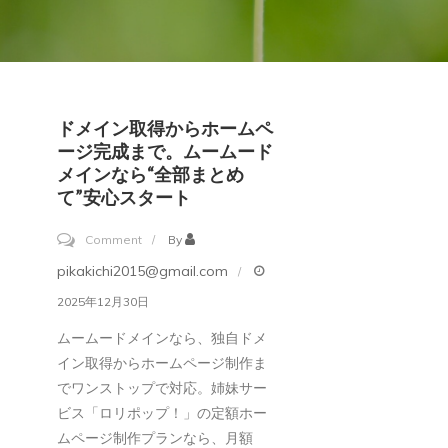
ドメイン取得からホームペ
ージ完成まで。ムームード
メインなら“全部まとめ
て”安心スタート
on
Comment
By
ド
pikakichi2015@gmail.com
メ
2025年12月30日
イ
ムームードメインなら、独自ドメ
ン
イン取得からホームページ制作ま
取
でワンストップで対応。姉妹サー
得
ビス「ロリポップ！」の定額ホー
か
ムページ制作プランなら、月額