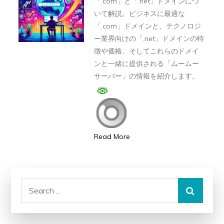
「.com」と「.net」ドメインにつ
メ
ド
いて解説。ビジネスに最適な
イ
メ
「.com」ドメインと、テクノロジ
ン
イ
ー業界向けの「.net」ドメインの特
を
徴や価格、そしてこれらのドメイ
ン】
ンと一緒に提供される「ムームー
特
「.com」
サーバー」の情報を紹介します。
別
と
価
「.net」：
格
ビ
で！」
ジ
ネ
Read More
ス
と
テ
Search
ク
for:
ノ
ロ