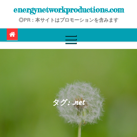
Skip
energynetworkproductions.com
to
◎PR：本サイトはプロモーションを含みます
content
タグ:
.net