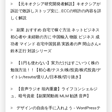
【元キオクシア研究開発者解説】キオクシアが
訴訟で敗訴しストップ安に…ECCの特許の内容を詳
しく解説
副業 おすすめ 自宅で稼ぐ方法 ネットビジネス
初心者や 未経験の方に 中国輸入 物販 ビジネス 成
功者 マインド 在宅中国貿易 実践者の声 間山さん×
鈴木正行 対談シリーズ
【1円も使わない】実力だけはすごいつく株の
勉強方法！！【初心者/テスタ/株/投資/株式投資/デ
イトレ/tesuta/億り人/日本株/切り抜き】
【音声ラジオ 垣内重慶】ライフコンシェルジ
ュ、暗号資産【副業闇動画 MLM 勧誘 音声】
デザインの自由を手に入れよう - WordPressテ