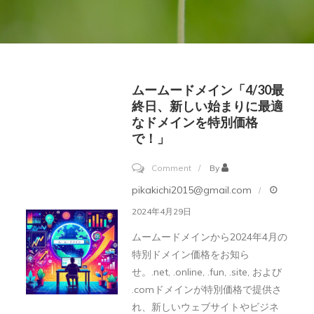
ムームードメイン「4/30最
終日、新しい始まりに最適
なドメインを特別価格
で！」
on
Comment
By
ム
pikakichi2015@gmail.com
ー
2024年4月29日
ム
ムームードメインから2024年4月の
ー
特別ドメイン価格をお知ら
ド
せ。.net, .online, .fun, .site, および
メ
.comドメインが特別価格で提供さ
イ
れ、新しいウェブサイトやビジネ