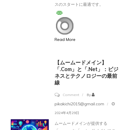
スのスタートに最適です。
ン
「4/30
最
終
日、
Read More
新
し
い
【ムームードメイン】
「.com」と「.net」：ビジ
始
ネスとテクノロジーの最前
ま
線
り
に
on
Comment
By
最
【ム
pikakichi2015@gmail.com
適
ー
2024年4月29日
な
ム
ムームードメインが提供する
ド
ー