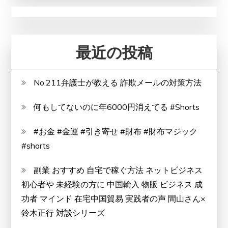
ジ
ー
の
最近の投稿
最
前
線
No.211弁護士が教える 詐欺メールの対策方法
何もしてないのに年6000円消えてる #Shorts
#お金 #金運 #引き寄せ #財布 #財布マジック
#shorts
副業 おすすめ 自宅で稼ぐ方法 ネットビジネス
初心者や 未経験の方に 中国輸入 物販 ビジネス 成
功者 マインド 在宅中国貿易 実践者の声 間山さん×
鈴木正行 対談シリーズ