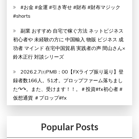
#お金 #金運 #引き寄せ #財布 #財布マジック
#shorts
副業 おすすめ 自宅で稼ぐ方法 ネットビジネス
初心者や 未経験の方に 中国輸入 物販 ビジネス 成
功者 マインド 在宅中国貿易 実践者の声 間山さん×
鈴木正行 対談シリーズ
2026.2.7㈯PM8：00【FXライブ振り返り】登
録者数166人。51才。プロップファーム落ちまし
た↷↷。また、受けます！！。＃投資#fx初心者 #
仮想通貨 ＃プロップ#fx
Popular Posts