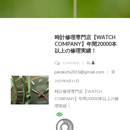
時計修理専門店【WATCH
COMPANY】年間20000本
以上の修理実績！
on
Comment
By
時
pikakichi2015@gmail.com
計
2023年8月11日
修
時計修理専門店【WATCH
理
COMPANY】年間20000本以上の修
専
理実績！
門
店
【WATCH