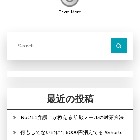
COMPANY】
Read More
年
間
20000
本
Search
以
for:
上
の
修
理
実
最近の投稿
績！
No.211弁護士が教える 詐欺メールの対策方法
何もしてないのに年6000円消えてる #Shorts