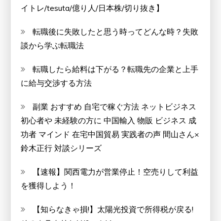
イトレ/tesuta/億り人/日本株/切り抜き】
転職後に失敗したと思う時ってどんな時？失敗
談から学ぶ転職法
転職したら給料は下がる？転職先の企業と上手
に給与交渉する方法
副業 おすすめ 自宅で稼ぐ方法 ネットビジネス
初心者や 未経験の方に 中国輸入 物販 ビジネス 成
功者 マインド 在宅中国貿易 実践者の声 間山さん×
鈴木正行 対談シリーズ
【速報】関西電力が営業停止！空売りして利益
を獲得しよう！
【知らなきゃ損!】太陽光投資で所得税が戻る!