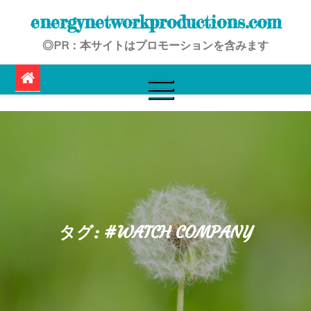
Skip
energynetworkproductions.com
to
◎PR：本サイトはプロモーションを含みます
content
タグ:
#WATCH COMPANY