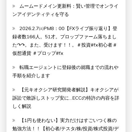
ムームードメイン更新料：賢い管理でオンライ
ンアイデンティティを守る
2026.2.7㈯PM8：00【FXライブ振り返り】登
録者数166人。51才。プロップファーム落ちまし
た↷↷。また、受けます！！。＃投資#fx初心者 #
仮想通貨 ＃プロップ#fx
転職エージェントに登録後の就職までの流れや
手順を紹介します
【元キオクシア研究開発者解説】キオクシアが
訴訟で敗訴しストップ安に…ECCの特許の内容を詳
しく解説
【1円も使わない】実力だけはすごいつく株の
勉強方法！！【初心者/テスタ/株/投資/株式投資/デ