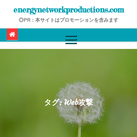
Skip
energynetworkproductions.com
to
◎PR：本サイトはプロモーションを含みます
content
タグ:
Web攻撃