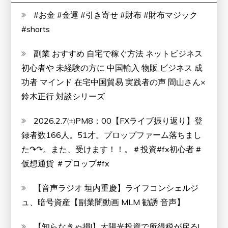
#お金 #金運 #引き寄せ #財布 #財布マジック
#shorts
副業 おすすめ 自宅で稼ぐ方法 ネットビジネス
初心者や 未経験の方に 中国輸入 物販 ビジネス 成
功者 マインド 在宅中国貿易 実践者の声 間山さん×
鈴木正行 対談シリーズ
2026.2.7㈯PM8：00【FXライブ振り返り】登
録者数166人。51才。プロップファーム落ちまし
た↷↷。また、受けます！！。＃投資#fx初心者 #
仮想通貨 ＃プロップ#fx
【音声ラジオ 垣内重慶】ライフコンシェルジ
ュ、暗号資産【副業闇動画 MLM 勧誘 音声】
【知らなきゃ損!】太陽光投資で所得税が戻る!