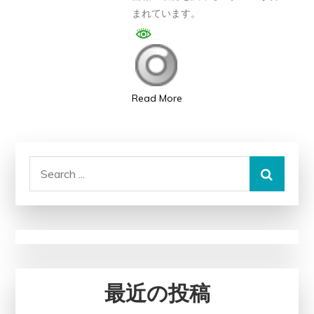
まれています。
狙
っ
た
攻
撃
Read More
関
連
Search
for:
最近の投稿