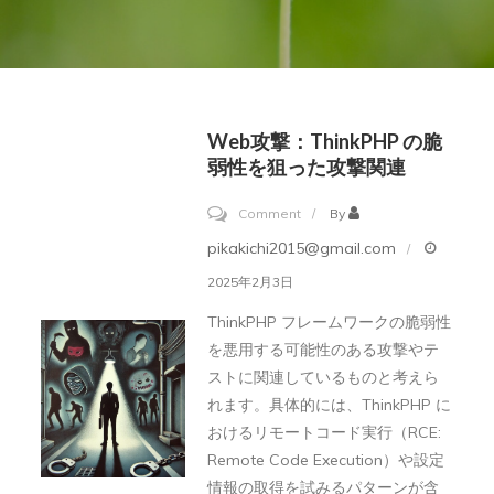
Web攻撃：ThinkPHP の脆
弱性を狙った攻撃関連
on
Comment
By
Web
pikakichi2015@gmail.com
攻
2025年2月3日
撃：
ThinkPHP フレームワークの脆弱性
ThinkPHP
を悪用する可能性のある攻撃やテ
の
ストに関連しているものと考えら
脆
れます。具体的には、ThinkPHP に
弱
おけるリモートコード実行（RCE:
Remote Code Execution）や設定
性
情報の取得を試みるパターンが含
を