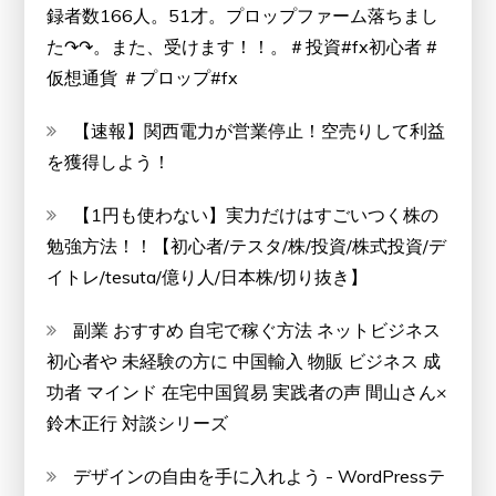
録者数166人。51才。プロップファーム落ちまし
た↷↷。また、受けます！！。＃投資#fx初心者 #
仮想通貨 ＃プロップ#fx
【速報】関西電力が営業停止！空売りして利益
を獲得しよう！
【1円も使わない】実力だけはすごいつく株の
勉強方法！！【初心者/テスタ/株/投資/株式投資/デ
イトレ/tesuta/億り人/日本株/切り抜き】
副業 おすすめ 自宅で稼ぐ方法 ネットビジネス
初心者や 未経験の方に 中国輸入 物販 ビジネス 成
功者 マインド 在宅中国貿易 実践者の声 間山さん×
鈴木正行 対談シリーズ
デザインの自由を手に入れよう - WordPressテ