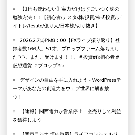
【1円も使わない】実力だけはすごいつく株の
勉強方法！！【初心者/テスタ/株/投資/株式投資/デ
イトレ/tesuta/億り人/日本株/切り抜き】
2026.2.7㈯PM8：00【FXライブ振り返り】登
録者数166人。51才。プロップファーム落ちまし
た↷↷。また、受けます！！。＃投資#fx初心者 #
仮想通貨 ＃プロップ#fx
デザインの自由を手に入れよう - WordPressテ
ーマがあなたの創造力をウェブ世界に解き放
つ！
【速報】関西電力が営業停止！空売りして利益
を獲得しよう！
【音声ラジオ 垣内重慶】ライフコンシェルジ