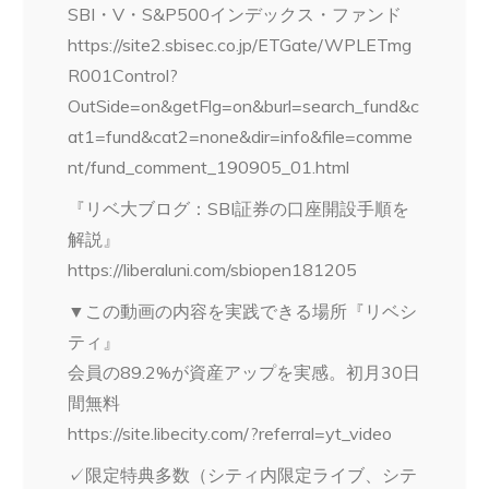
SBI・V・S&P500インデックス・ファンド
https://site2.sbisec.co.jp/ETGate/WPLETmg
R001Control?
OutSide=on&getFlg=on&burl=search_fund&c
at1=fund&cat2=none&dir=info&file=comme
nt/fund_comment_190905_01.html
『リベ大ブログ：SBI証券の口座開設手順を
解説』
https://liberaluni.com/sbiopen181205
▼この動画の内容を実践できる場所『リベシ
ティ』
会員の89.2%が資産アップを実感。初月30日
間無料
https://site.libecity.com/?referral=yt_video
✓限定特典多数（シティ内限定ライブ、シテ