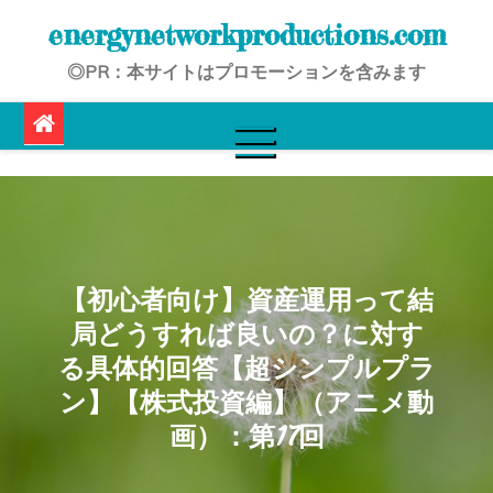
Skip
energynetworkproductions.com
to
◎PR：本サイトはプロモーションを含みます
content
【初心者向け】資産運用って結
局どうすれば良いの？に対す
る具体的回答【超シンプルプラ
ン】【株式投資編】（アニメ動
画）：第17回