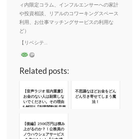
ィ内限定コラム、インフルエンサーへの家計
や投資相談、リアルのコワーキングスペース
利用、お仕事マッチングサービスの利用な
ど）
【リベシテ…
Related posts:
【音声ラジオ 垣内重慶】
不思議なほどお金をどん
お金のない人は副業しな
どん引き寄せてしまう魔
いでください。その理由
法！
を解説‼︎【副業闇動画 音声
マルチ商法】
【後編】2500万円は積み
上がるのか？！公務員の
ノウハウシェアサービス