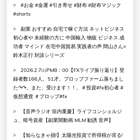
#お金 #金運 #引き寄せ #財布 #財布マジック
#shorts
副業 おすすめ 自宅で稼ぐ方法 ネットビジネス
初心者や 未経験の方に 中国輸入 物販 ビジネス 成
功者 マインド 在宅中国貿易 実践者の声 間山さん×
鈴木正行 対談シリーズ
2026.2.7㈯PM8：00【FXライブ振り返り】登
録者数166人。51才。プロップファーム落ちまし
た↷↷。また、受けます！！。＃投資#fx初心者 #
仮想通貨 ＃プロップ#fx
【音声ラジオ 垣内重慶】ライフコンシェルジ
ュ、暗号資産【副業闇動画 MLM 勧誘 音声】
【知らなきゃ損!】太陽光投資で所得税が戻る!