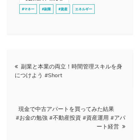
を作りたい！【山本 武
典】[368人目]令和の虎
#マネー
#副業
#資産
エネルギー
投
副業と本業の両立！時間管理スキルを身
稿
につけよう #Short
ナ
ビ
現金で中古アパートを買ってみた結果
#お金の勉強 #不動産投資 #資産運用 #アパ
ゲ
ート経営