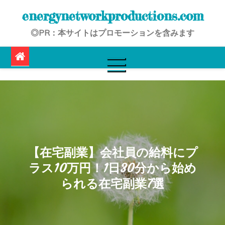
Skip
energynetworkproductions.com
to
◎PR：本サイトはプロモーションを含みます
content
【在宅副業】会社員の給料にプ
ラス10万円！1日30分から始め
られる在宅副業7選