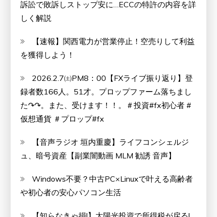
訴訟で敗訴しストップ安に…ECCの特許の内容を詳
しく解説
【速報】関西電力が営業停止！空売りして利益
を獲得しよう！
2026.2.7㈯PM8：00【FXライブ振り返り】登
録者数166人。51才。プロップファーム落ちまし
た↷↷。また、受けます！！。＃投資#fx初心者 #
仮想通貨 ＃プロップ#fx
【音声ラジオ 垣内重慶】ライフコンシェルジ
ュ、暗号資産【副業闇動画 MLM 勧誘 音声】
Windows不要？中古PC×Linuxで叶える高齢者
や初心者の安心パソコン生活
【知らなきゃ損!】太陽光投資で所得税が戻る!