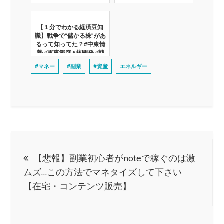
もついにNFT参入！！
BTC ETH NEM IOST
MANA XTZ
【１分でわかる経済豆知
識】戦争で“儲かる株”があ
るって知ってた？#中東情
勢 #軍事衝突 #核開発 #戦
争危機 #逆行高とは #投資
#マネー
#副業
#資産
エネルギー
#お金
投
【悲報】副業初心者がnoteで稼ぐのは激
稿
ムズ…この方法でマネタイズして下さい
【在宅・コンテンツ販売】
ナ