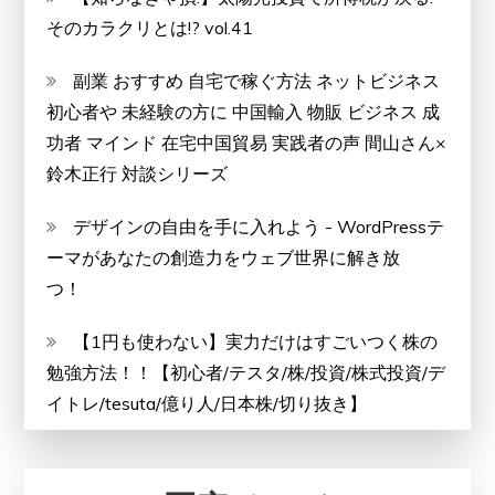
そのカラクリとは!? vol.41
副業 おすすめ 自宅で稼ぐ方法 ネットビジネス
初心者や 未経験の方に 中国輸入 物販 ビジネス 成
功者 マインド 在宅中国貿易 実践者の声 間山さん×
鈴木正行 対談シリーズ
デザインの自由を手に入れよう - WordPressテ
ーマがあなたの創造力をウェブ世界に解き放
つ！
【1円も使わない】実力だけはすごいつく株の
勉強方法！！【初心者/テスタ/株/投資/株式投資/デ
イトレ/tesuta/億り人/日本株/切り抜き】