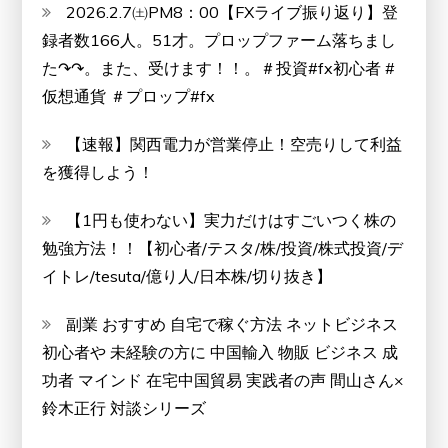
2026.2.7㈯PM8：00【FXライブ振り返り】登
録者数166人。51才。プロップファーム落ちまし
た↷↷。また、受けます！！。＃投資#fx初心者 #
仮想通貨 ＃プロップ#fx
【速報】関西電力が営業停止！空売りして利益
を獲得しよう！
【1円も使わない】実力だけはすごいつく株の
勉強方法！！【初心者/テスタ/株/投資/株式投資/デ
イトレ/tesuta/億り人/日本株/切り抜き】
副業 おすすめ 自宅で稼ぐ方法 ネットビジネス
初心者や 未経験の方に 中国輸入 物販 ビジネス 成
功者 マインド 在宅中国貿易 実践者の声 間山さん×
鈴木正行 対談シリーズ