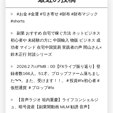
#お金 #金運 #引き寄せ #財布 #財布マジック
#shorts
副業 おすすめ 自宅で稼ぐ方法 ネットビジネス
初心者や 未経験の方に 中国輸入 物販 ビジネス 成
功者 マインド 在宅中国貿易 実践者の声 間山さん×
鈴木正行 対談シリーズ
2026.2.7㈯PM8：00【FXライブ振り返り】登
録者数166人。51才。プロップファーム落ちまし
た↷↷。また、受けます！！。＃投資#fx初心者 #
仮想通貨 ＃プロップ#fx
【音声ラジオ 垣内重慶】ライフコンシェルジ
ュ、暗号資産【副業闇動画 MLM 勧誘 音声】