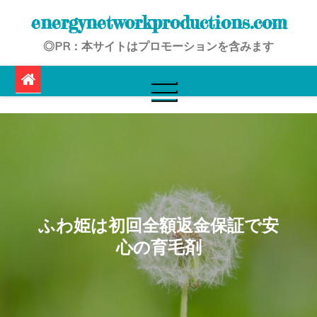
Skip
energynetworkproductions.com
to
◎PR：本サイトはプロモーションを含みます
content
ふわ姫は初回全額返金保証で安
心の育毛剤